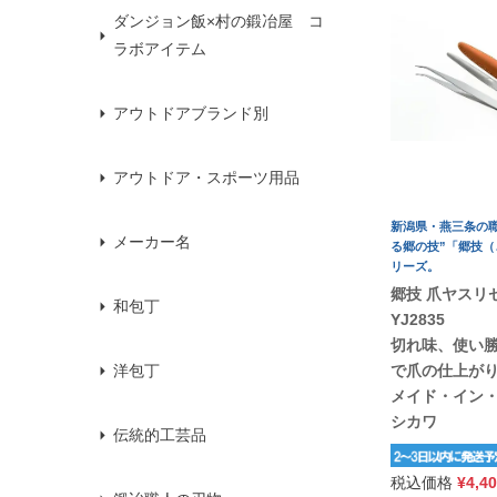
ダンジョン飯×村の鍛冶屋 コ
ラボアイテム
アウトドアブランド別
アウトドア・スポーツ用品
新潟県・燕三条の職
メーカー名
る郷の技”「郷技（
リーズ。
郷技 爪ヤスリ
和包丁
YJ2835
切れ味、使い
で爪の仕上が
洋包丁
メイド・イン・
シカワ
伝統的工芸品
税込価格
¥
4,4