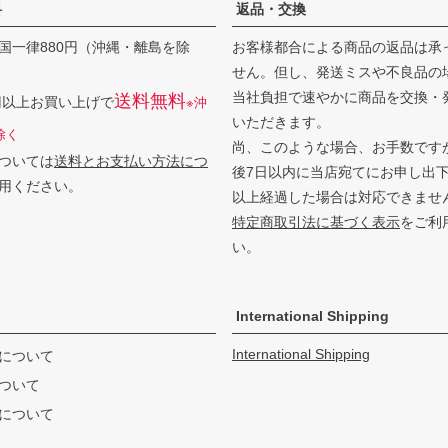
料
返品・交換
国一律880円（沖縄・離島を除
お客様都合による商品の返品は承
せん。但し、発送ミスや不良品の
当社負担で速やかに商品を交換・
送料無料
0円以上お買い上げで
※沖
いただきます。
除く
尚、このような場合、お手数です
ついては
送料とお支払い方法につ
後7日以内に当店宛てにお申し出
用ください。
以上経過した場合は対応できませ
特定商取引法に基づく表示
をご利
い。
International Shipping
International Shipping
について
ついて
について