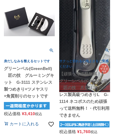
身だしなみを整えるセットです
サクっと切れる心地よさをご実感
ください
グリーンベル(GreenBell)
【頑張って送料無料！】
匠の技 グルーミングキ
グリーンベル(GreenBell)
ット G-3111 ステンレス
匠の技 爪切り ステン
製つめきり+ツメヤスリ
レス製高級つめきりL G-
+角質削りのセットです
1114 ネコポスのため頑張
って送料無料！・代引利用
税込価格
¥
3,410
税込
できません
カートに入れる
税込価格
¥
1,760
税込