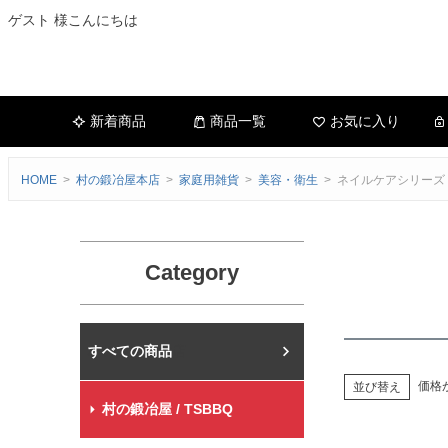
ゲスト 様こんにちは
新着商品
商品一覧
お気に入り
HOME
村の鍛冶屋本店
家庭用雑貨
美容・衛生
ネイルケアシリーズ
Category
村の鍛冶屋本店
価格
並び替え
村の鍛冶屋 / TSBBQ