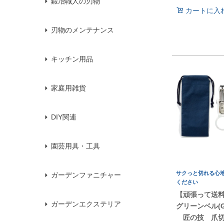
鍛冶職人の刃物
カートに入
刃物のメンテナンス
キッチン用品
家庭用雑貨
DIY関連
園芸用具・工具
サクっと切れる心
ガーデンファニチャー
ください
【頑張って送
ガーデンエクステリア
グリーンベル(Gre
匠の技 爪切