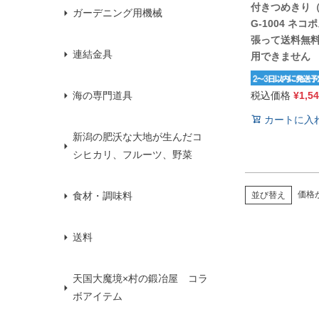
付きつめきり
ガーデニング用機械
G-1004 ネ
張って送料無
連結金具
用できません
税込価格
¥
1,5
海の専門道具
カートに入
新潟の肥沃な大地が生んだコ
シヒカリ、フルーツ、野菜
価格
並び替え
食材・調味料
送料
天国大魔境×村の鍛冶屋 コラ
ボアイテム