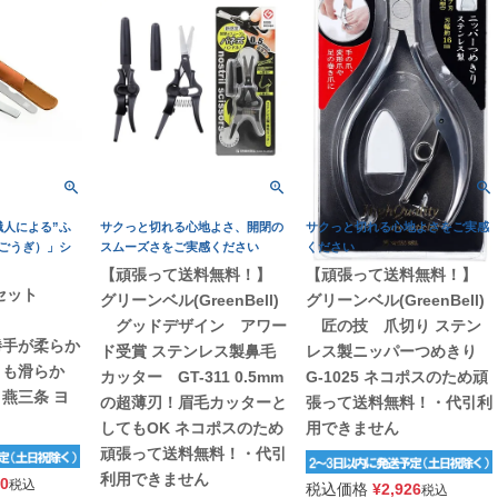
人による”ふ
サクっと切れる心地よさ、開閉の
サクっと切れる心地よさをご実感
ごうぎ）」シ
スムーズさをご実感ください
ください
【頑張って送料無料！】
【頑張って送料無料！】
セット
グリーンベル(GreenBell)
グリーンベル(GreenBell)
グッドデザイン アワー
匠の技 爪切り ステン
勝手が柔らか
ド受賞 ステンレス製鼻毛
レス製ニッパーつめきり
りも滑らか
カッター GT-311 0.5mm
G-1025 ネコポスのため頑
燕三条 ヨ
の超薄刃！眉毛カッターと
張って送料無料！・代引利
してもOK ネコポスのため
用できません
頑張って送料無料！・代引
利用できません
00
税込
税込価格
¥
2,926
税込