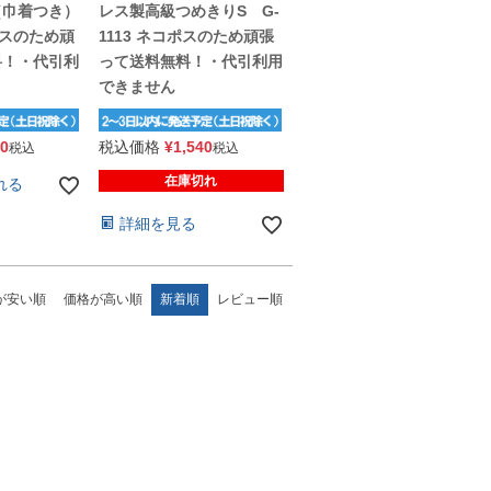
（巾着つき）
レス製高級つめきりS G-
コポスのため頑
1113 ネコポスのため頑張
料！・代引利
って送料無料！・代引利用
できません
40
税込価格
¥
1,540
税込
税込
在庫切れ
れる
詳細を見る
が安い順
価格が高い順
新着順
レビュー順