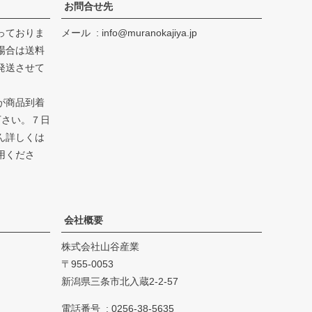
お問合せ先
っておりま
メール
info@muranokajiya.jp
場合は送料
発送させて
が商品到着
下さい。７日
ん詳しくは
用くださ
会社概要
株式会社山谷産業
955-0053
新潟県三条市北入蔵2-2-57
電話番号
0256-38-5635