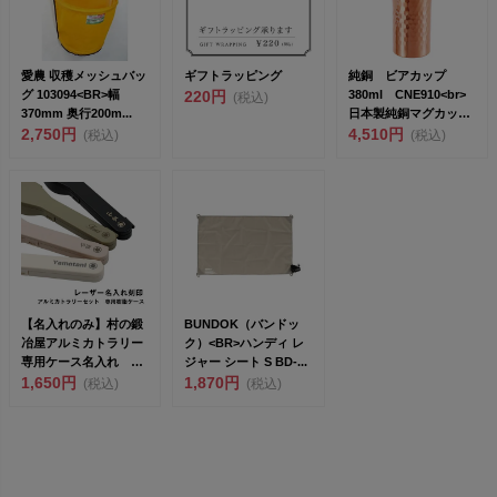
愛農 収穫メッシュバッ
ギフトラッピング
純銅 ビアカップ
グ 103094<BR>幅
220円
380ml CNE910<br>
(税込)
370mm 奥行200m...
日本製純銅マグカッ
2,750円
プ/...
4,510円
(税込)
(税込)
【名入れのみ】村の鍛
BUNDOK（バンドッ
冶屋アルミカトラリー
ク）<BR>ハンディ レ
専用ケース名入れ
ジャー シート S BD-...
<br>金属レ...
1,650円
1,870円
(税込)
(税込)