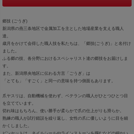
郷技 (ごうぎ)
新潟県の燕三条地区で金属加工を主とした地場産業を支える職人
達。
歳月をかけて会得した職人技を私たちは、「郷技(ごうぎ)」と名付け
ました。
ふる郷の技、各分野におけるスペシャリスト達の郷技をお届けしま
す。
また、新潟県央地区に伝わる方言「ごうぎ」は
「とても」「すごく」と同一の意味を持つ側面もあります。
爪ヤスリは、自動機械を使わず、ベテランの職人がひとつひとつ目
を立てています。
切れ味はもちろん、使い勝手が柔らかで爪の仕上がりも滑らか。
熟練の職人が試行錯誤を繰り返し、女性の爪に優しいように目を細
かくしました。
ピンセットは、ネイルシールやラインストーンを掴むなどの細かい