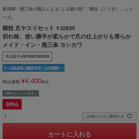
新潟県・燕三条の職人による”ふる郷の技”「郷技（ごうぎ）」シリ
ーズ。
郷技 爪ヤスリセット YJ2835
切れ味、使い勝手が柔らかで爪の仕上がりも滑らか
メイド・イン・燕三条 ヨシカワ
商品番号
4979487928359
¥
4,400
税込価格
税込
[
80
ポイント進呈 ]
送料込
お気に入りに登録する
カートに入れる