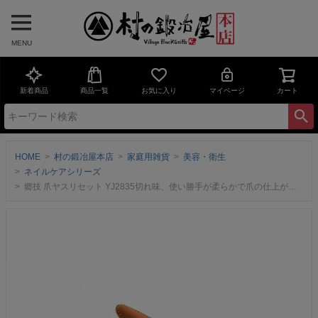
MENU
新着商品
商品一覧
お気に入り
マイページ
カート
HOME
村の鍛冶屋本店
家庭用雑貨
美容・衛生
ネイルケアシリーズ
郷技 爪ヤスリセット YJ2835切れ味、使い勝手が柔らかで爪の仕上がりも滑らかメイド・イン・燕三条 ヨシカワ