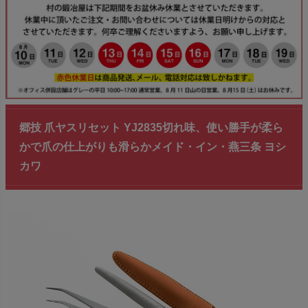
郷技 爪ヤスリセット YJ2835切れ味、使い勝手が柔ら
かで爪の仕上がりも滑らかメイド・イン・燕三条 ヨシ
カワ