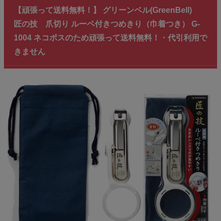
【頑張って送料無料！】 グリーンベル(GreenBell)
匠の技 爪切り ルーペ付きつめきり（巾着つき） G-
1004 ネコポスのため頑張って送料無料！・代引利用で
きません