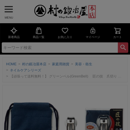
MENU
新着商品
商品一覧
お気に入り
マイページ
カート
HOME
村の鍛冶屋本店
家庭用雑貨
美容・衛生
ネイルケアシリーズ
【頑張って送料無料！】 グリーンベル(GreenBell) 匠の技 爪切り ルーペ付きつめきり（巾着つき） G-1004 ネコポスのため頑張って送料無料！・代引利用できません