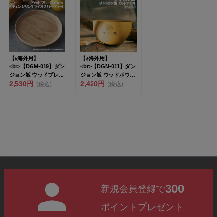
【※海外用】
【※海外用】
<br>【DGM-019】ダン
<br>【DGM-011】ダン
ジョン飯 ウッドプレー
ジョン飯 ウッドボウル
ト20c...
2,530円
（センシ...
2,420円
(税込)
(税込)
300
新規会員登録で
ポイントプレゼント