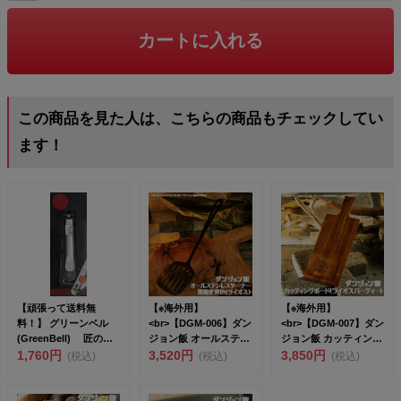
カートに入れる
この商品を見た人は、こちらの商品もチェックしてい
ます！
【頑張って送料無
【※海外用】
【※海外用】
料！】 グリーンベル
<br>【DGM-006】ダン
<br>【DGM-007】ダン
(GreenBell) 匠の
ジョン飯 オールステン
ジョン飯 カッティング
技 爪切り ステン...
1,760円
レスター...
3,520円
ボード（...
3,850円
(税込)
(税込)
(税込)