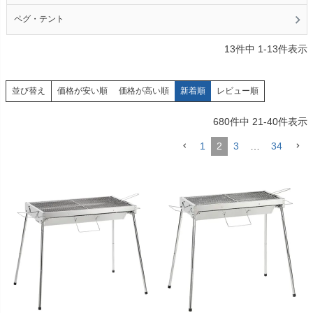
ペグ・テント
13
件中
1
-
13
件表示
価格が安い順
価格が高い順
新着順
レビュー順
並び替え
680
件中
21
-
40
件表示
1
2
3
…
34