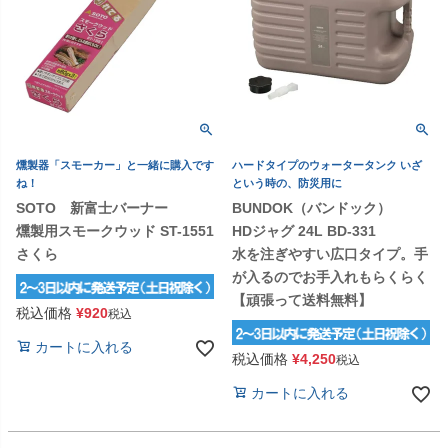
燻製器「スモーカー」と一緒に購入です
ハードタイプのウォータータンク いざ
ね！
という時の、防災用に
SOTO 新富士バーナー
BUNDOK（バンドック）
燻製用スモークウッド ST-1551
HDジャグ 24L BD-331
さくら
水を注ぎやすい広口タイプ。手
が入るのでお手入れもらくらく
【頑張って送料無料】
税込価格
¥
920
税込
カートに入れる
税込価格
¥
4,250
税込
カートに入れる