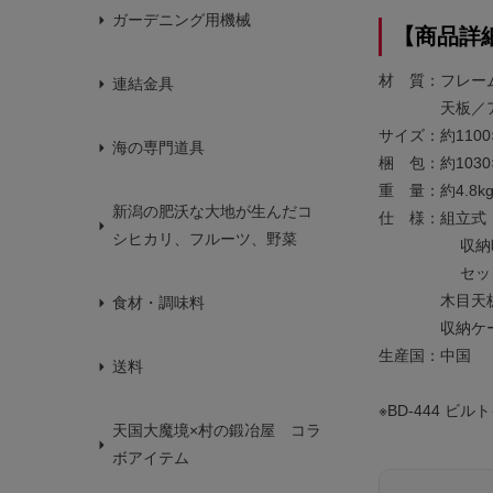
ガーデニング用機械
【商品詳
材 質：フレー
連結金具
天板／アル
サイズ：約1100×
海の専門道具
梱 包：約1030
重 量：約4.8k
新潟の肥沃な大地が生んだコ
仕 様：組立式 
シヒカリ、フルーツ、野菜
収納時／約10
セット内容／
木目天板×4
食材・調味料
収納ケース
生産国：中国
送料
※BD-444 
天国大魔境×村の鍛冶屋 コラ
ボアイテム