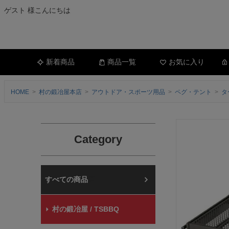
ゲスト 様こんにちは
新着商品
商品一覧
お気に入り
HOME
村の鍛冶屋本店
アウトドア・スポーツ用品
ペグ・テント
タ
Category
村の鍛冶屋本店
村の鍛冶屋 / TSBBQ