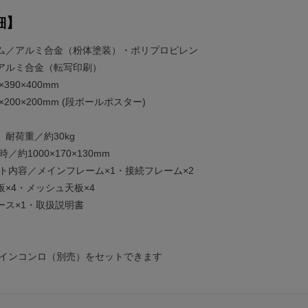
細】
ム／アルミ合金（粉体塗装）・ポリプロピレン
ミ合金（転写印刷）
390×400mm
×200×200mm (段ボールポスター)
g
耐荷重／約30kg
00×170×130mm
メインフレーム×1・接続フレーム×2
・メッシュ天板×4
×1・取扱説明書
ビルトインコンロ（別売）をセットできます