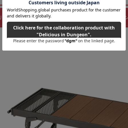
K リアレンジテーブル BD-242アルミ製なので熱いダッヂオー