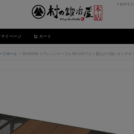
ログイン
検索
マイページ
カート
ープポール
BUNDOK リアレンジテーブル BD-242アルミ製なので熱いダッ