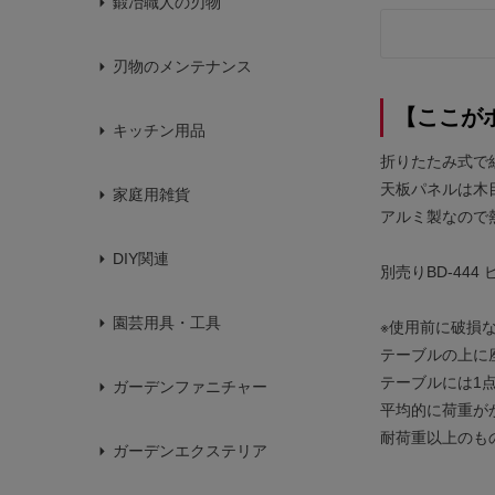
鍛冶職人の刃物
刃物のメンテナンス
【ここが
キッチン用品
折りたたみ式で
天板パネルは木
家庭用雑貨
アルミ製なので
DIY関連
別売りBD-44
園芸用具・工具
※使用前に破損
テーブルの上に
テーブルには1
ガーデンファニチャー
平均的に荷重が
耐荷重以上のも
ガーデンエクステリア