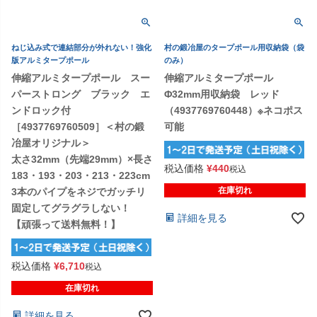
ねじ込み式で連結部分が外れない！強化
村の鍛冶屋のタープポール用収納袋（袋
版アルミタープポール
のみ）
伸縮アルミタープポール スー
伸縮アルミタープポール
パーストロング ブラック エ
Φ32mm用収納袋 レッド
ンドロック付
（4937769760448）※ネコポス
［4937769760509］＜村の鍛
可能
冶屋オリジナル＞
太さ32mm（先端29mm）×長さ
税込価格
¥
440
税込
183・193・203・213・223cm
在庫切れ
3本のパイプをネジでガッチリ
固定してグラグラしない！
詳細を見る
【頑張って送料無料！】
税込価格
¥
6,710
税込
在庫切れ
詳細を見る