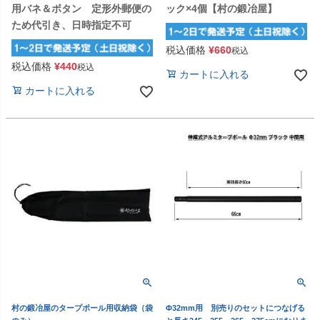
用バネ＆ボタン 定形外郵便の
ック×4個【村の鍛冶屋】
ため代引き、日時指定不可
税込価格
¥
660
税込
税込価格
¥
440
税込
カートに入れる
カートに入れる
村の鍛冶屋のタープポール用収納袋（袋
Φ32mm用 別売りのセットにつなげる