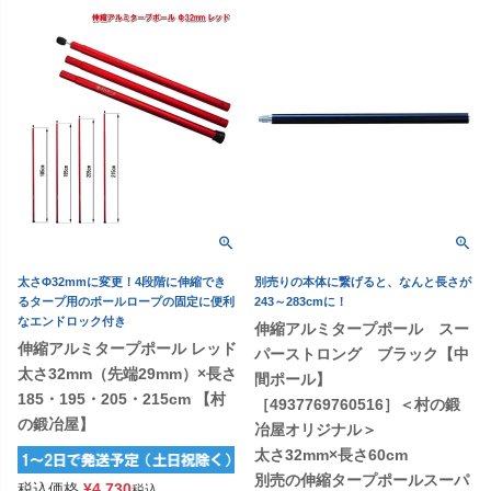
太さΦ32mmに変更！4段階に伸縮でき
別売りの本体に繋げると、なんと長さが
るタープ用のポールロープの固定に便利
243～283cmに！
なエンドロック付き
伸縮アルミタープポール スー
伸縮アルミタープポール レッド
パーストロング ブラック【中
太さ32mm（先端29mm）×長さ
間ポール】
185・195・205・215cm 【村
［4937769760516］＜村の鍛
の鍛冶屋】
冶屋オリジナル＞
太さ32mm×長さ60cm
別売の伸縮タープポールスーパ
税込価格
¥
4,730
税込