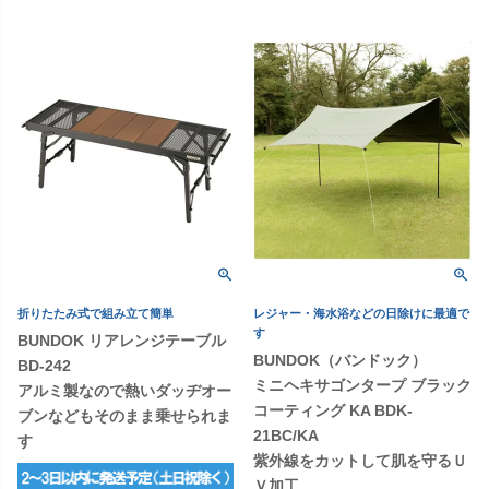
折りたたみ式で組み立て簡単
レジャー・海水浴などの日除けに最適で
す
BUNDOK リアレンジテーブル
BUNDOK（バンドック）
BD-242
ミニヘキサゴンタープ ブラック
アルミ製なので熱いダッヂオー
コーティング KA BDK-
ブンなどもそのまま乗せられま
21BC/KA
す
紫外線をカットして肌を守るＵ
Ｖ加工