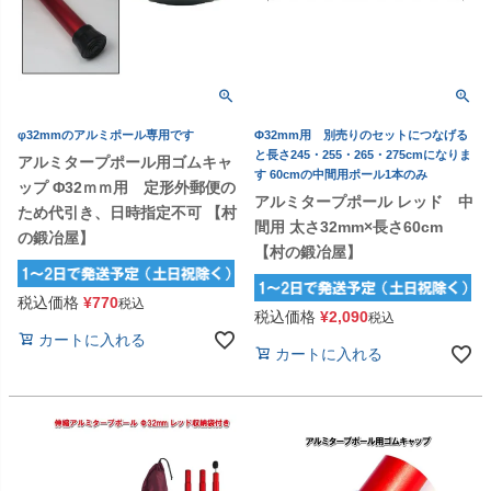
φ32mmのアルミポール専用です
Φ32mm用 別売りのセットにつなげる
と長さ245・255・265・275cmになりま
アルミタープポール用ゴムキャ
す 60cmの中間用ポール1本のみ
ップ Φ32ｍｍ用 定形外郵便の
アルミタープポール レッド 中
ため代引き、日時指定不可 【村
間用 太さ32mm×長さ60cm
の鍛冶屋】
【村の鍛冶屋】
税込価格
¥
770
税込
税込価格
¥
2,090
税込
カートに入れる
カートに入れる