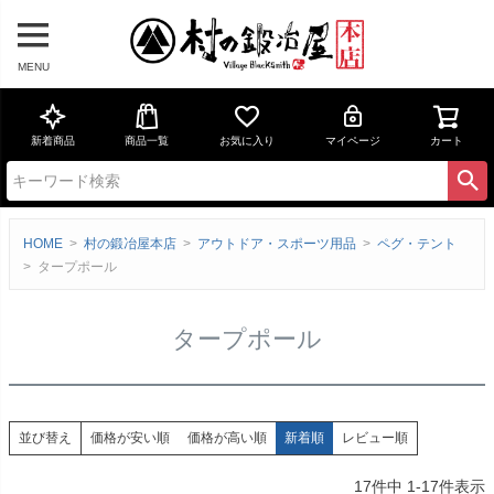
MENU
新着商品
商品一覧
お気に入り
マイページ
カート
HOME
村の鍛冶屋本店
アウトドア・スポーツ用品
ペグ・テント
タープポール
タープポール
価格が安い順
価格が高い順
新着順
レビュー順
並び替え
17
件中
1
-
17
件表示