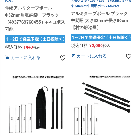
のみ）
と長さ245・255・265・275cmになりま
す 60cmの中間用ポール1本のみ
伸縮アルミタープポール
アルミタープポール ブラック
Φ32mm用収納袋 ブラック
中間用 太さ32mm×長さ60cm
（4937769760455）※ネコポス
【村の鍛冶屋】
可能
税込価格
¥
2,090
税込
税込価格
¥
440
税込
カートに入れる
カートに入れる