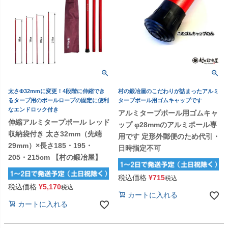
太さΦ32mmに変更！4段階に伸縮でき
村の鍛冶屋のこだわりが詰まったアルミ
るタープ用のポールロープの固定に便利
タープポール用ゴムキャップです
なエンドロック付き
アルミタープポール用ゴムキャ
伸縮アルミタープポール レッド
ップ φ28mmのアルミポール専
収納袋付き 太さ32mm（先端
用です 定形外郵便のため代引・
29mm）×長さ185・195・
日時指定不可
205・215cm 【村の鍛冶屋】
税込価格
¥
715
税込
税込価格
¥
5,170
税込
カートに入れる
カートに入れる