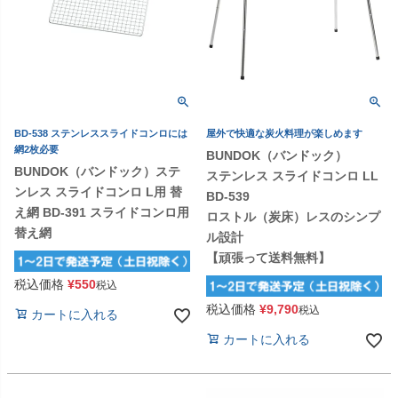
BD-538 ステンレススライドコンロには
屋外で快適な炭火料理が楽しめます
網2枚必要
BUNDOK（バンドック）
BUNDOK（バンドック）ステ
ステンレス スライドコンロ LL
ンレス スライドコンロ L用 替
BD-539
え網 BD-391 スライドコンロ用
ロストル（炭床）レスのシンプ
替え網
ル設計
【頑張って送料無料】
税込価格
¥
550
税込
税込価格
¥
9,790
税込
カートに入れる
カートに入れる