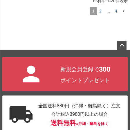
66
件中
1
-
20
件表示
1
2
…
4
ペー
ジト
300
新規会員登録で
ップ
へ
ポイントプレゼント
全国送料880円（沖縄・離島除く）注文
合計税込3980円以上の場合
送料無料
※沖縄・離島を除く