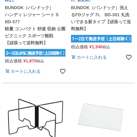
戦など
の、防災用に
BUNDOK（バンドック）
BUNDOK（バンドック）洗え
ハンディ レジャー シート S
るFDジャグ 7L BD-301 丸洗
BD-577
いできる新タイプ【頑張って送
軽量 コンパクト 秒速 収納 公園
料無料】
ピクニック スポーツ観戦
【頑張って送料無料】
税込価格
¥
1,540
税込
カートに入れる
税込価格
¥
1,870
税込
カートに入れる