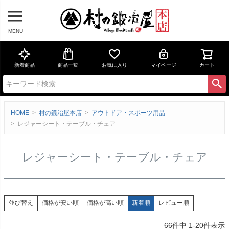
MENU
新着商品
商品一覧
お気に入り
マイページ
カート
HOME
村の鍛冶屋本店
アウトドア・スポーツ用品
レジャーシート・テーブル・チェア
レジャーシート・テーブル・チェア
価格が安い順
価格が高い順
新着順
レビュー順
並び替え
66
件中
1
-
20
件表示