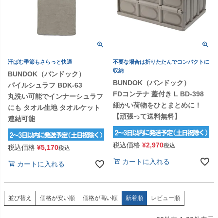
汗ばむ季節もさらっと快適
不要な場合は折りたたんでコンパクトに
収納
BUNDOK（バンドック）
BUNDOK（バンドック）
パイルシュラフ BDK-63
FDコンテナ 蓋付き L BD-398
丸洗い可能でインナーシュラフ
細かい荷物をひとまとめに！
にも タオル生地 タオルケット
【頑張って送料無料】
連結可能
税込価格
¥
2,970
税込
税込価格
¥
5,170
税込
カートに入れる
カートに入れる
価格が安い順
価格が高い順
新着順
レビュー順
並び替え