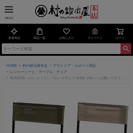
MENU
新着商品
商品一覧
お気に入り
マイページ
カート
HOME
村の鍛冶屋本店
アウトドア・スポーツ用品
レジャーシート・テーブル・チェア
BUNDOK（バンドック）バカンスチェア M BD-108パっと開いてすぐ使えるバカンスチェア【頑張って送料無料】