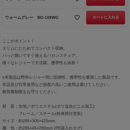
ウォームグレー BD-108WG
カートに入れる
ここがポイント！
スリムにたためてコンパクト収納。
パっと開いてすぐ使えるバカンスチェア。
様々なレジャーで大活躍。携帯性も抜群！
※本製品は野外レジャー用に収納性、携帯性を重視した製品です。
常設及び日常使用など頻度の高いご使用は避けてください。
耐荷重制限をお守りください。
材 質：生地／ポリエステル(ポリ塩化ビニル加工)
フレーム／スチール(粉体焼付塗装)
サイズ：約285×305×425mm
梱 包：約285×45×290mm (PE袋入れタグ)