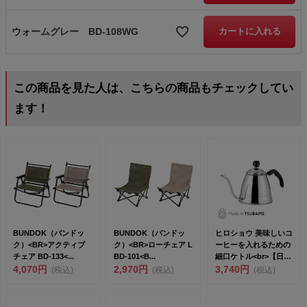
ウォームグレー BD-108WG
カートに入れる
この商品を見た人は、こちらの商品もチェックしてい
ます！
BUNDOK（バンドッ
BUNDOK（バンドッ
ヒロショウ 美味しいコ
ク）<BR>アクティブ
ク）<BR>ローチェア L
ーヒーを入れるための
チェア BD-133<...
BD-101<B...
細口ケトル<br>【日本
4,070円
2,970円
製】1...
3,740円
(税込)
(税込)
(税込)