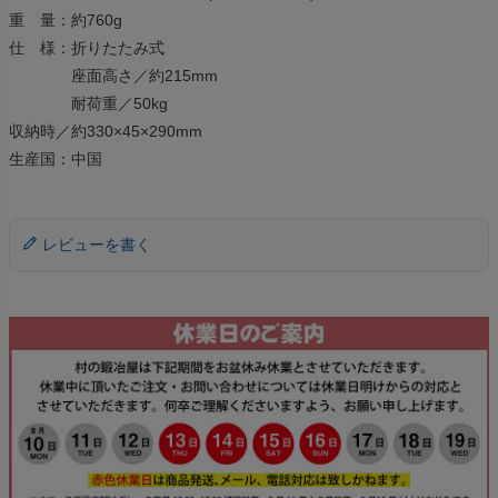
重 量：約760g
仕 様：折りたたみ式
座面高さ／約215mm
耐荷重／50kg
収納時／約330×45×290mm
生産国：中国
レビューを書く