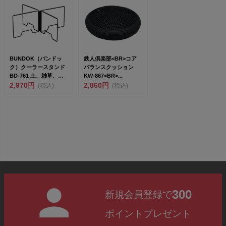
BUNDOK（バンドッ
鉄人倶楽部<BR>コア
ク）クーラースタンド
バランスクッション
BD-761 土、雑草、結
KW-867<BR>...
露などの汚れか...
2,970円
2,860円
(税込)
(税込)
300
新規会員登録で
ポイントプレゼント