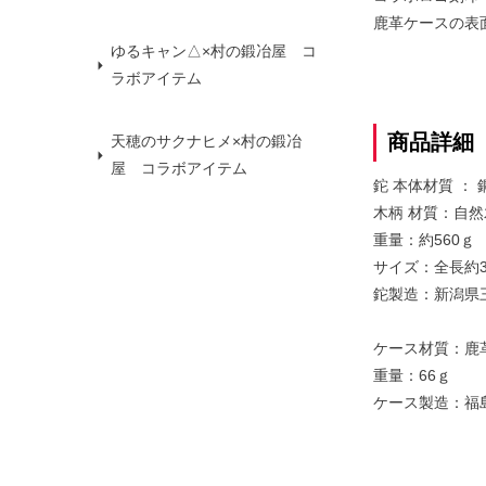
鹿革ケースの表
ゆるキャン△×村の鍛冶屋 コ
ラボアイテム
商品詳細
天穂のサクナヒメ×村の鍛冶
屋 コラボアイテム
鉈 本体材質 ： 
木柄 材質：自
重量：約560ｇ
サイズ：全長約3
鉈製造：新潟県
ケース材質：鹿
重量：66ｇ
ケース製造：福