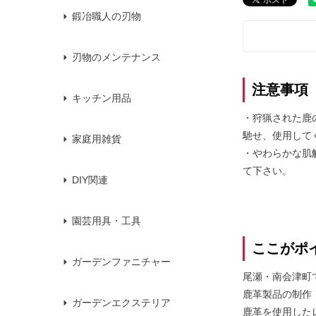
鍛冶職人の刃物
刃物のメンテナンス
注意事項
キッチン用品
・狩猟された鹿
馳せ、使用して
家庭用雑貨
・やわらかな肌
て下さい。
DIY関連
園芸用具・工具
ここがポ
ガーデンファニチャー
尾瀬・南会津町
鹿革製品の制作
ガーデンエクステリア
鹿革を使用した