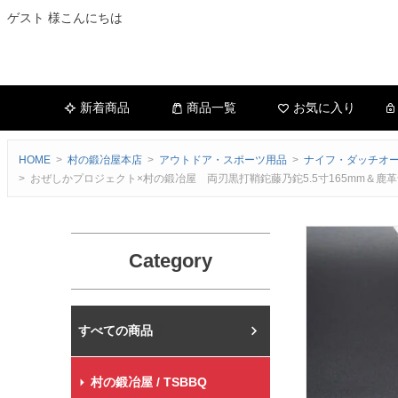
ゲスト 様こんにちは
新着商品
商品一覧
お気に入り
HOME
村の鍛冶屋本店
アウトドア・スポーツ用品
ナイフ・ダッチオ
おぜしかプロジェクト×村の鍛冶屋 両刃黒打鞘鉈藤乃鉈5.5寸165mm＆
Category
村の鍛冶屋本店
村の鍛冶屋 / TSBBQ