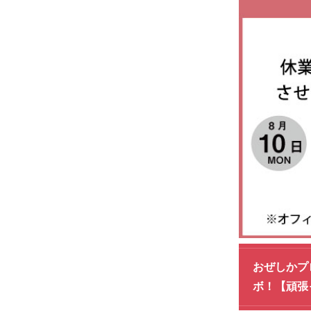
おぜしかプ
ボ！【頑張