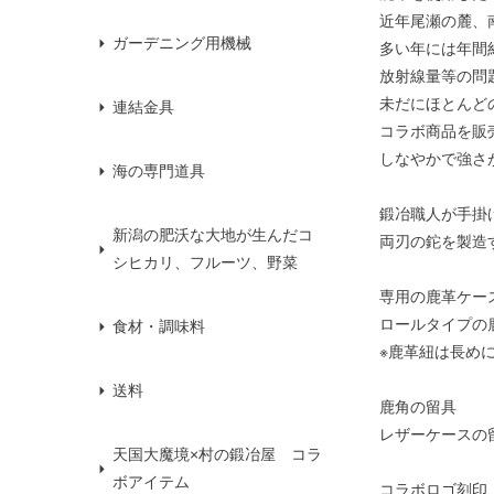
近年尾瀬の麓、
ガーデニング用機械
多い年には年間
放射線量等の問
未だにほとんど
連結金具
コラボ商品を販
しなやかで強さ
海の専門道具
鍛冶職人が手掛
新潟の肥沃な大地が生んだコ
両刃の鉈を製造
シヒカリ、フルーツ、野菜
専用の鹿革ケー
ロールタイプの
食材・調味料
※鹿革紐は長め
送料
鹿角の留具
レザーケースの
天国大魔境×村の鍛冶屋 コラ
ボアイテム
コラボロゴ刻印