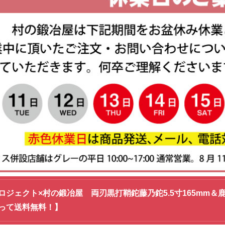
ロジェクト×村の鍛冶屋 両刃黒打鞘鉈藤乃鉈5.5寸165mm
って送料無料！】