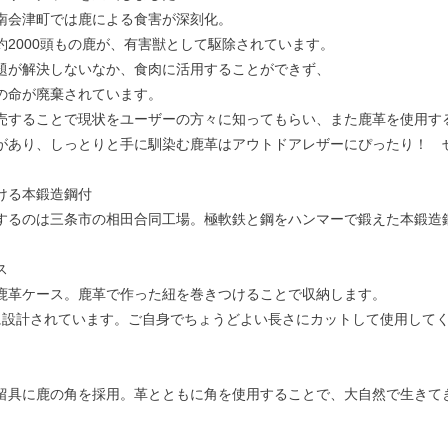
南会津町では鹿による食害が深刻化。
約2000頭もの鹿が、有害獣として駆除されています。
題が解決しないなか、食肉に活用することができず、
の命が廃棄されています。
売することで現状をユーザーの方々に知ってもらい、また鹿革を使用す
があり、しっとりと手に馴染む鹿革はアウトドアレザーにぴったり！ 
ける本鍛造鋼付
するのは三条市の相田合同工場。極軟鉄と鋼をハンマーで鍛えた本鍛造
ス
鹿革ケース。鹿革で作った紐を巻きつけることで収納します。
に設計されています。ご自身でちょうどよい長さにカットして使用して
留具に鹿の角を採用。革とともに角を使用することで、大自然で生きて