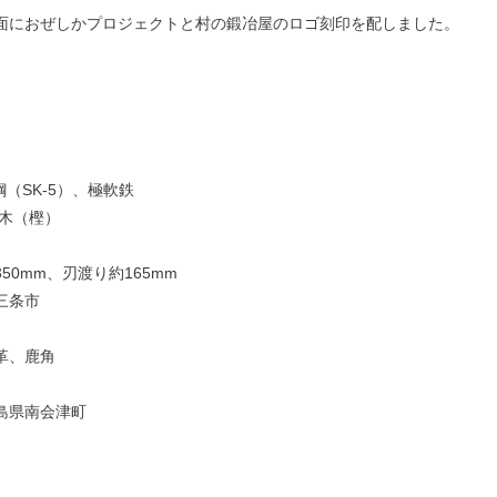
面におぜしかプロジェクトと村の鍛冶屋のロゴ刻印を配しました。
鋼（SK-5）、極軟鉄
然木（樫）
50mm、刃渡り約165mm
三条市
革、鹿角
島県南会津町