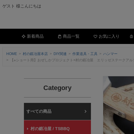
ゲスト 様こんにちは
新着商品
商品一覧
お気に入り
HOME
村の鍛冶屋本店
DIY関連
作業道具・工具
ハンマー
【※ショート用】おぜしかプロジェクト×村の鍛冶屋 エリッゼステークア
Category
村の鍛冶屋本店
村の鍛冶屋 / TSBBQ