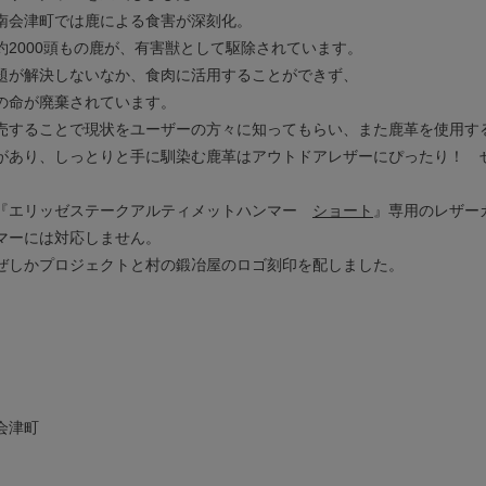
南会津町では鹿による食害が深刻化。
約2000頭もの鹿が、有害獣として駆除されています。
題が解決しないなか、食肉に活用することができず、
の命が廃棄されています。
売することで現状をユーザーの方々に知ってもらい、また鹿革を使用す
があり、しっとりと手に馴染む鹿革はアウトドアレザーにぴったり！ 
『エリッゼステークアルティメットハンマー
ショート
』専用のレザー
マーには対応しません。
ぜしかプロジェクトと村の鍛冶屋のロゴ刻印を配しました。
会津町