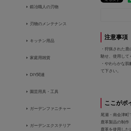
鍛冶職人の刃物
刃物のメンテナンス
注意事項
キッチン用品
・狩猟された鹿
馳せ、使用して
家庭用雑貨
・やわらかな肌
て下さい。
DIY関連
園芸用具・工具
ここがポ
ガーデンファニチャー
尾瀬・南会津町
鹿革製品の制作
ガーデンエクステリア
鹿革を使用した