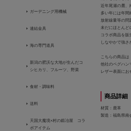
近年尾瀬の麓、
ガーデニング用機械
多い年には年間
放射線量等の問
未だにほとんど
連結金具
コラボ商品を販
しなやかで強さ
海の専門道具
こちらの商品は
新潟の肥沃な大地が生んだコ
他社のペグハン
シヒカリ、フルーツ、野菜
レザー表面にお
食材・調味料
商品詳細
送料
材質：鹿革
製造：福島県南
天国大魔境×村の鍛冶屋 コラ
ボアイテム