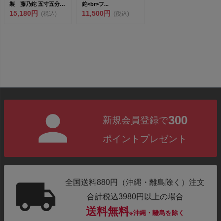
製 藤乃鉈 五寸五分
鉈<br>フ...
両刃剣型 剣鉈 ～ 藪
15,180円
11,500円
(税込)
(税込)
払い...
300
新規会員登録で
ポイントプレゼント
全国送料880円（沖縄・離島除く）注文
合計税込3980円以上の場合
送料無料
※沖縄・離島を除く