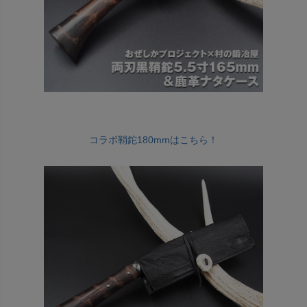
コラボ鞘鉈180mmはこちら！