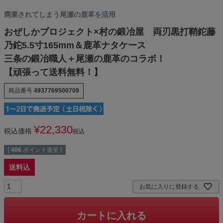
廃棄されてしまう尾瀬の鹿革を活用
おぜしかプロジェクト×村の鍛冶屋 両刃黒打鞘鉈藤
乃鉈5.5寸165mm＆鹿革ナタケース
三条の鍛冶職人＋尾瀬の鹿革のコラボ！
【頑張って送料無料！】
商品番号
4937769500709
¥
22,330
税込価格
税込
[
406
ポイント進呈 ]
送料込
お気に入りに登録する
カートに入れる