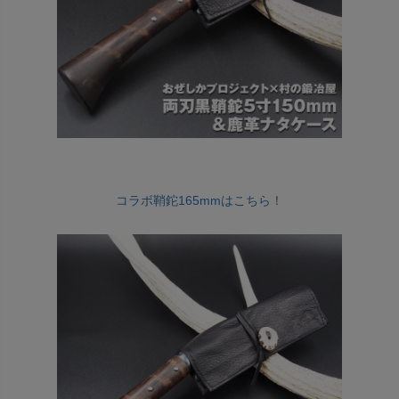
コラボ鞘鉈165mmはこちら！