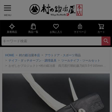
MENU
新着商品
商品一覧
お気に入り
マイページ
カート
HOME
村の鍛冶屋本店
アウトドア・スポーツ用品
ナイフ・ダッチオーブン・調理器具
ツールナイフ・ツールセット
おぜしかプロジェクト×村の鍛冶屋 両刃黒打鞘鉈藤乃鉈5.5寸165mm＆鹿革ナタケース三条の鍛冶職人＋尾瀬の鹿革のコラボ！【頑張って送料無料！】