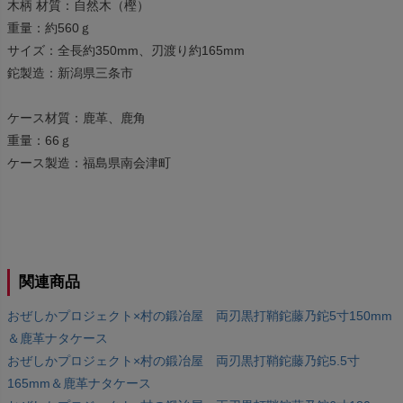
木柄 材質：自然木（樫）
重量：約560ｇ
サイズ：全長約350mm、刃渡り約165mm
鉈製造：新潟県三条市
ケース材質：鹿革、鹿角
重量：66ｇ
ケース製造：福島県南会津町
関連商品
おぜしかプロジェクト×村の鍛冶屋 両刃黒打鞘鉈藤乃鉈5寸150mm
＆鹿革ナタケース
おぜしかプロジェクト×村の鍛冶屋 両刃黒打鞘鉈藤乃鉈5.5寸
165mm＆鹿革ナタケース