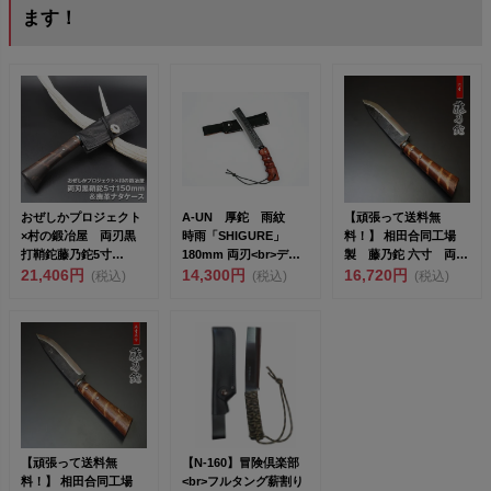
ます！
おぜしかプロジェクト
A-UN 厚鉈 雨紋
【頑張って送料無
×村の鍛冶屋 両刃黒
時雨「SHIGURE」
料！】 相田合同工場
打鞘鉈藤乃鉈5寸
180mm 両刃<br>デ
製 藤乃鉈 六寸 両刃
150mm＆鹿革ナタケー
21,406円
ザ...
14,300円
剣型 剣鉈 ～ 藪払い
16,720円
(税込)
(税込)
(税込)
ス&...
や木...
【頑張って送料無
【N-160】冒険倶楽部
料！】 相田合同工場
<br>フルタング薪割り