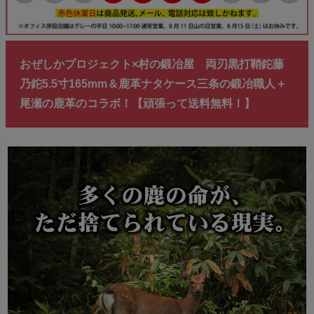
おぜしかプロジェクト×村の鍛冶屋 両刃黒打鞘鉈藤
乃鉈5.5寸165mm＆鹿革ナタケース三条の鍛冶職人＋
尾瀬の鹿革のコラボ！【頑張って送料無料！】