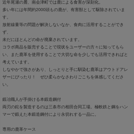
近年尾瀬の麓、南会津町では鹿による食害が深刻化。
多い年には年間約2000頭もの鹿が、有害獣として駆除されていま
す。
放射線量等の問題が解決しないなか、食肉に活用することができ
ず、
未だにほとんどの命が廃棄されています。
コラボ商品を販売することで現状をユーザーの方々に知ってもら
い、また鹿革を使用することで大切な命を少しでも活用できればと
考えています。
しなやかで強さがあり、しっとりと手に馴染む鹿革はアウトドアレ
ザーにぴったり！ ぜひ柔らかなさわりごこちを体感してくださ
い。
鍛冶職人が手掛ける本鍛造鋼付
両刃の鉈を製造するのは三条市の相田合同工場。極軟鉄と鋼をハン
マーで鍛えた本鍛造鋼付により永切れする一品に。
専用の鹿革ケース