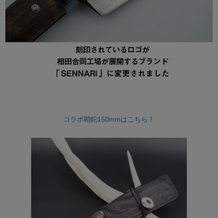
コラボ鞘鉈150mmはこちら！