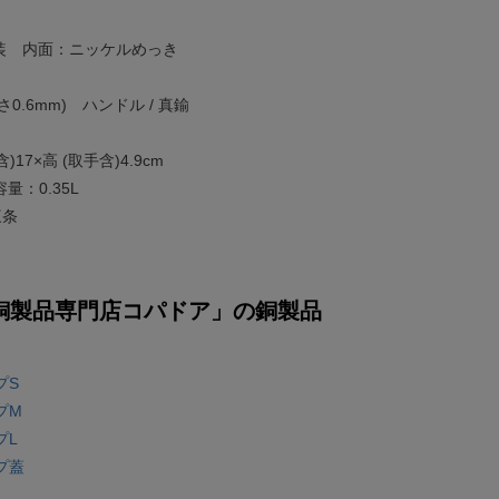
塗装 内面：ニッケルめっき
さ0.6mm) ハンドル / 真鍮
)17×高 (取手含)4.9cm
量：0.35L
三条
銅製品専門店コパドア」の銅製品
プS
プM
プL
プ蓋