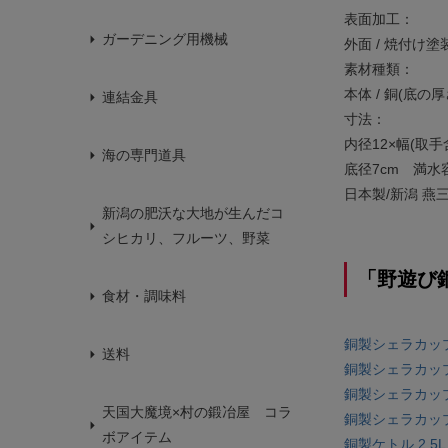
表面加工：
ガーデニング用機械
外面 / 焼付け
素材種類：
本体 / 銅(底の厚
連結金具
寸法：
内径12×幅(取手含
海の専門道具
底径7cm 満水容
日本製/新潟 燕
新潟の肥沃な大地が生んだコ
シヒカリ、フルーツ、野菜
「野遊び
食材・調味料
銅製シェラカッ
送料
銅製シェラカッ
銅製シェラカッ
天国大魔境×村の鍛冶屋 コラ
銅製シェラカッ
ボアイテム
銅製ケトル 2.5L