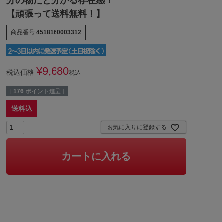
分の物だと分かる存在感！
【頑張って送料無料！】
商品番号
4518160003312
¥
9,680
税込価格
税込
[
176
ポイント進呈 ]
送料込
お気に入りに登録する
カートに入れる