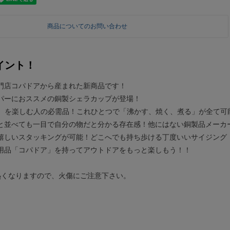
商品についてのお問い合わせ
イント！
門店コパドアから産まれた新商品です！
パーにおススメの銅製シェラカップが登場！
Q、を楽しむ人の必需品！これひとつで「沸かす、焼く、煮る」が全て
と並べても一目で自分の物だと分かる存在感！他にはない銅製品メーカ
嬉しいスタッキングが可能！どこへでも持ち歩ける丁度いいサイジング
用品「コパドア」を持ってアウトドアをもっと楽しもう！！
熱くなりますので、火傷にご注意下さい。