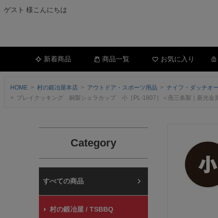
ゲスト 様こんにちは
新着商品
商品一覧
お気に入り
HOME
村の鍛冶屋本店
アウトドア・スポーツ用品
ナイフ・ダッチオ
プレイクッキング 銅製シェラカップ 小［PL-1807］＜燕三条製｜新
Category
村の鍛冶屋本店
村の鍛冶屋 / TSBBQ