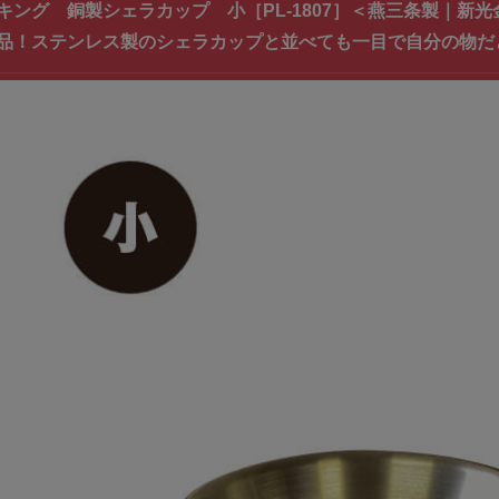
キング 銅製シェラカップ 小［PL-1807］＜燕三条製｜新
品！ステンレス製のシェラカップと並べても一目で自分の物だ