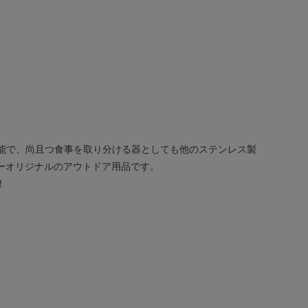
可能で、尚且つ食事を取り分ける器としても他のステンレス製
ーオリジナルのアウトドア用品です。
！