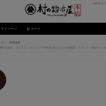
ログイン
検索
マイページ
カート
ーブン・調理器具
光金属株式会社 コパドア＞キャンプやBBQを楽しむ人の必需品！ステンレス製のシ