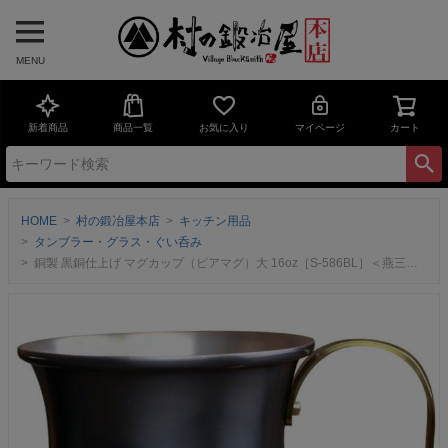
MENU
新着商品
商品一覧
お気に入り
マイページ
カート
HOME
村の鍛冶屋本店
キッチン用品
タンブラー・グラス・ぐい呑み
銅製 黒銅仕上げ マグカップ（ビアマグ）大 16oz［S-586BL］＜燕三条製｜新光金属株式会社 コパドア＞※ご注文を頂いてから、黒染め作業に入るため、発送までに1週間程度かかります。【頑張って送料無料！】