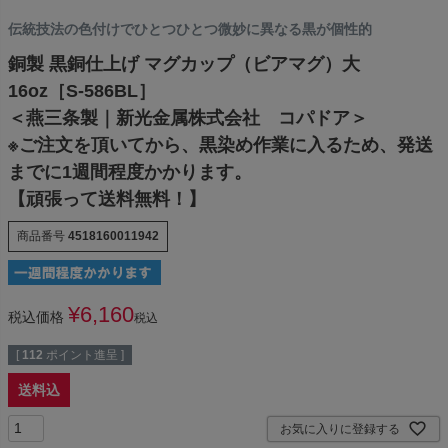
伝統技法の色付けでひとつひとつ微妙に異なる黒が個性的
銅製 黒銅仕上げ マグカップ（ビアマグ）大
16oz［S-586BL］
＜燕三条製｜新光金属株式会社 コパドア＞
※ご注文を頂いてから、黒染め作業に入るため、発送
までに1週間程度かかります。
【頑張って送料無料！】
商品番号
4518160011942
¥
6,160
税込価格
税込
[
112
ポイント進呈 ]
送料込
お気に入りに登録する