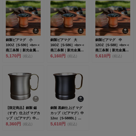
銅製ビアマグ 小
銅製ビアマグ 大
銅製ビアマグ 中
10OZ［S-590］<br>＜
16OZ［S-586］<br>＜
12OZ［S-588］<br>＜
燕三条製｜新光金属株
燕三条製｜新光金属株
燕三条製｜新光金属株
式...
5,170円
式...
6,160円
式...
5,610円
(税込)
(税込)
(税込)
【限定商品】銅製 錫
銅製 黒銅仕上げ マグ
（すず）仕上げ マグカ
カップ（ビアマグ）中
ップ（ビアマグ）中
12oz［S-588BL］
12oz［S-588S...
8,360円
<br&...
5,610円
(税込)
(税込)