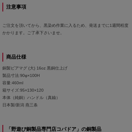
注意事項
ご注文を頂いてから、黒染め作業に入るため、発送までに1週間程度
かかります。ご了承下さいませ。
商品仕様
銅製ビアマグ (大) 16oz 黒銅仕上げ
製品寸法:90φ×100H
容量:460ml
箱サイズ:95×130×120
本体（純銅）ハンドル（真鍮）
日本製/新潟 燕三条
「野遊び銅製品専門店コパドア」の銅製品