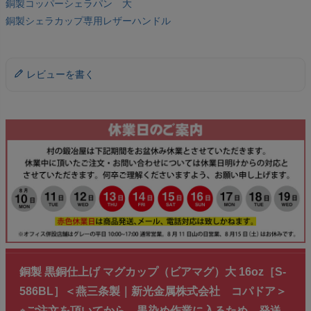
銅製コッパーシェラパン 大
銅製シェラカップ専用レザーハンドル
レビューを書く
銅製 黒銅仕上げ マグカップ（ビアマグ）大 16oz［S-
586BL］＜燕三条製｜新光金属株式会社 コパドア＞
※ご注文を頂いてから、黒染め作業に入るため、発送