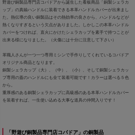
野遊び銅製品専門店コパドアから誕生した看板商品「銅製シェラカ
ップ」の真鍮ハンドルに装着できる本革ハンドルカバーが出来まし
た。熱伝導の良い銅製品はその熱効率の良さから、ハンドルなどが
熱くなりすぎるという欠点がありました。しかしこの本革ハンドル
カバーをつければ、直火にかけたシェラカップを素手で持つことが
出来る様になりました。（火傷には十分に注意して下さい）
革職人さんが一つ一つ専用ミシンで手作りしてくれているコパドア
オリジナル商品となります。
銅製シェラカップ（大）、（中）、（小）、そして銅製シェラカッ
プ専用の蓋のハンドルにも全て装着可能です！カラーは選べる５色
から。
重厚感のある銅製シェラカップに高級感のある本革ハンドルカバー
を装着すれば、一生使い込める大事な道具の仲間入りです！
「野遊び銅製品専門店コパドア」の銅製品