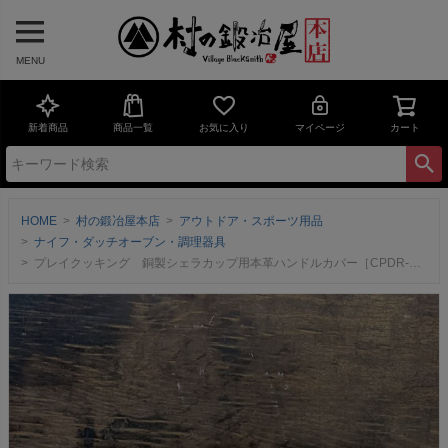
MENU
新着商品
商品一覧
お気に入り
マイページ
カート
HOME
村の鍛冶屋本店
アウトドア・スポーツ用品
ナイフ・ダッチオーブン・調理器具
プレイクッキング 銅製シェラカップ用本革ハンドルカバー［CPDR-SC-HANDLE］＜燕三条製｜新光金属株式会社／コパドア＞ブラック・ブラウン・ベージュ・グリーン・オレンジ銅製シェラカップ小・中・大とシェラカップ蓋に取付可能な手作りレザーハンドル！