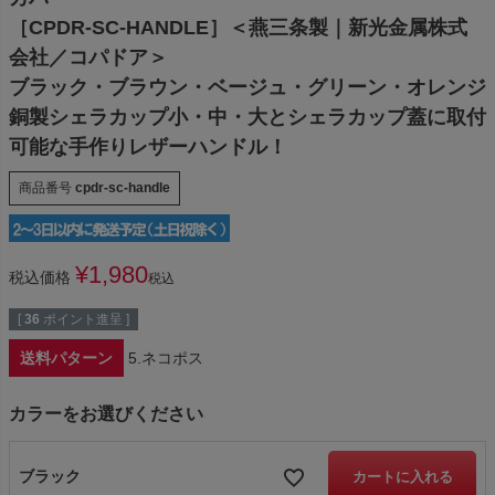
［CPDR-SC-HANDLE］＜燕三条製｜新光金属株式
会社／コパドア＞
ブラック・ブラウン・ベージュ・グリーン・オレンジ
銅製シェラカップ小・中・大とシェラカップ蓋に取付
可能な手作りレザーハンドル！
商品番号
cpdr-sc-handle
¥
1,980
税込価格
税込
[
36
ポイント進呈 ]
送料パターン
5.ネコポス
カラーをお選びください
ブラック
カートに入れる