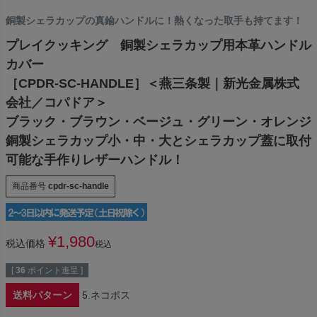
銅製シェラカップの真鍮ハンドルに！熱くなった取手も持てます！
プレイクッキング 銅製シェラカップ用本革ハンドル
カバー
［CPDR-SC-HANDLE］＜燕三条製｜新光金属株式
会社／コパドア＞
ブラック・ブラウン・ベージュ・グリーン・オレンジ
銅製シェラカップ小・中・大とシェラカップ蓋に取付
可能な手作りレザーハンドル！
商品番号
cpdr-sc-handle
¥
1,980
税込価格
税込
[
36
ポイント進呈 ]
送料パターン
5.ネコポス