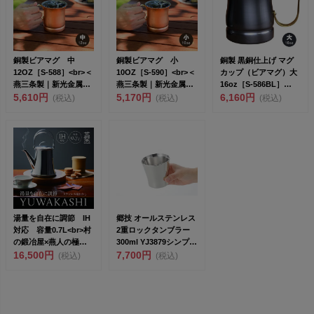
銅製ビアマグ 中
銅製ビアマグ 小
銅製 黒銅仕上げ マグ
12OZ［S-588］<br>＜
10OZ［S-590］<br>＜
カップ（ビアマグ）大
燕三条製｜新光金属株
燕三条製｜新光金属株
16oz［S-586BL］
式...
5,610円
式...
5,170円
<br&...
6,160円
(税込)
(税込)
(税込)
湯量を自在に調節 IH
郷技 オールステンレス
対応 容量0.7L<br>村
2重ロックタンブラー
の鍛冶屋×燕人の極
300ml YJ3879シンプル
K...
16,500円
で持ちや...
7,700円
(税込)
(税込)