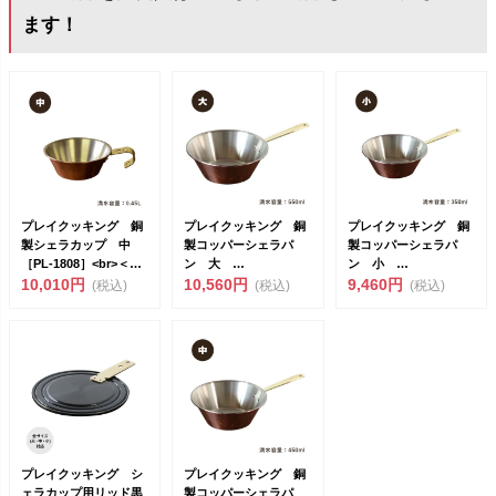
ます！
プレイクッキング 銅
プレイクッキング 銅
プレイクッキング 銅
製シェラカップ 中
製コッパーシェラパ
製コッパーシェラパ
［PL-1808］<br>＜燕
ン 大
ン 小
三条...
10,010円
COPPER100<br>...
10,560円
COPPER100<br>...
9,460円
(税込)
(税込)
(税込)
プレイクッキング シ
プレイクッキング 銅
ェラカップ用リッド黒
製コッパーシェラパ