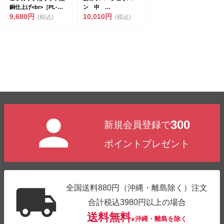
銅仕上げ<br>［PL-
ン 中
180F...
9,680円
COPPER100<br>...
10,010円
(税込)
(税込)
300
新規会員登録で
ポイントプレゼント
全国送料880円（沖縄・離島除く）注文
合計税込3980円以上の場合
送料無料
※沖縄・離島を除く