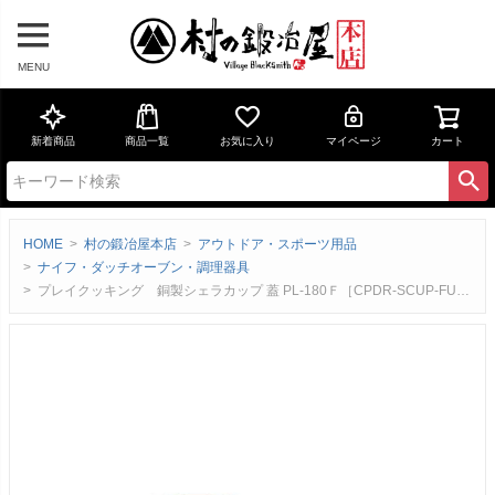
MENU
新着商品
商品一覧
お気に入り
マイページ
カート
HOME
村の鍛冶屋本店
アウトドア・スポーツ用品
ナイフ・ダッチオーブン・調理器具
プレイクッキング 銅製シェラカップ 蓋 PL-180Ｆ［CPDR-SCUP-FUTA］＜燕三条製｜新光金属株式会社 コパドア＞熱伝導の良さを利用して、炊飯と一緒に缶詰などを蓋の上に乗せて温められる【頑張って送料無料！】