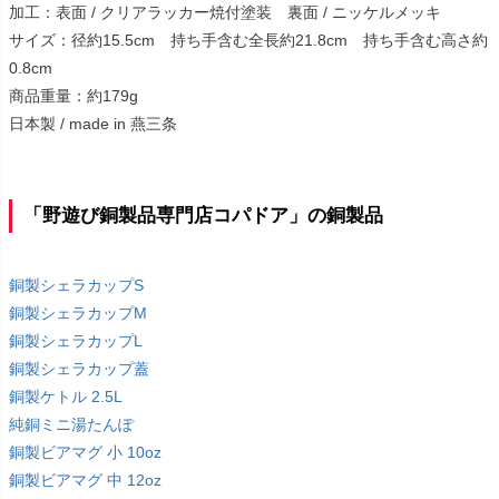
加工：表面 / クリアラッカー焼付塗装 裏面 / ニッケルメッキ
サイズ：径約15.5cm 持ち手含む全長約21.8cm 持ち手含む高さ約
0.8cm
商品重量：約179g
日本製 / made in 燕三条
「野遊び銅製品専門店コパドア」の銅製品
銅製シェラカップS
銅製シェラカップM
銅製シェラカップL
銅製シェラカップ蓋
銅製ケトル 2.5L
純銅ミニ湯たんぽ
銅製ビアマグ 小 10oz
銅製ビアマグ 中 12oz