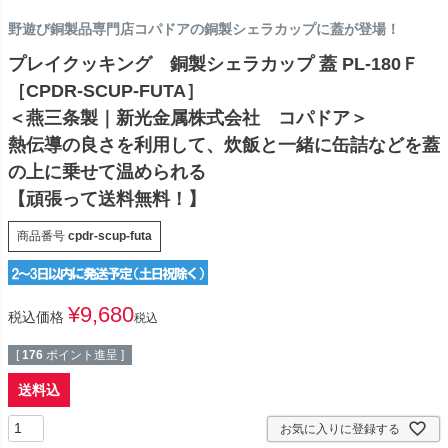
野遊び銅製品専門店コパドアの銅製シェラカップに蓋が登場！
プレイクッキング 銅製シェラカップ 蓋 PL-180Ｆ
［CPDR-SCUP-FUTA］
＜燕三条製｜新光金属株式会社 コパドア＞
熱伝導の良さを利用して、炊飯と一緒に缶詰などを蓋
の上に乗せて温められる
【頑張って送料無料！】
商品番号
cpdr-scup-futa
¥
9,680
税込価格
税込
[
176
ポイント進呈 ]
送料込
お気に入りに登録する