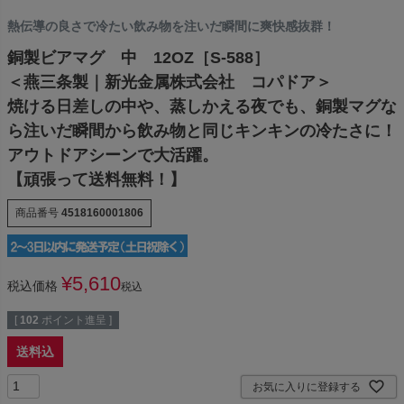
熱伝導の良さで冷たい飲み物を注いだ瞬間に爽快感抜群！
銅製ビアマグ 中 12OZ［S-588］
＜燕三条製｜新光金属株式会社 コパドア＞
焼ける日差しの中や、蒸しかえる夜でも、銅製マグな
ら注いだ瞬間から飲み物と同じキンキンの冷たさに！
アウトドアシーンで大活躍。
【頑張って送料無料！】
商品番号
4518160001806
¥
5,610
税込価格
税込
[
102
ポイント進呈 ]
送料込
お気に入りに登録する