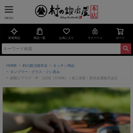
MENU
新着商品
商品一覧
お気に入り
マイページ
カート
HOME
村の鍛冶屋本店
キッチン用品
タンブラー・グラス・ぐい呑み
銅製ビアマグ 中 12OZ［S-588］＜燕三条製｜新光金属株式会社 コパドア＞焼ける日差しの中や、蒸しかえる夜でも、銅製マグなら注いだ瞬間から飲み物と同じキンキンの冷たさに！アウトドアシーンで大活躍。【頑張って送料無料！】