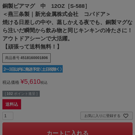
銅製ビアマグ 中 12OZ［S-588］
＜燕三条製｜新光金属株式会社 コパドア＞
焼ける日差しの中や、蒸しかえる夜でも、銅製マグな
ら注いだ瞬間から飲み物と同じキンキンの冷たさに！
アウトドアシーンで大活躍。
【頑張って送料無料！】
商品番号
4518160001806
¥
5,610
税込価格
税込
[
102
ポイント進呈 ]
送料込
お気に入りに登録する
カートに入れる