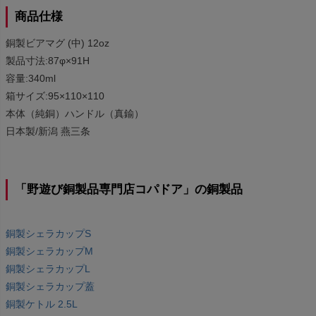
商品仕様
銅製ビアマグ (中) 12oz
製品寸法:87φ×91H
容量:340ml
箱サイズ:95×110×110
本体（純銅）ハンドル（真鍮）
日本製/新潟 燕三条
「野遊び銅製品専門店コパドア」の銅製品
銅製シェラカップS
銅製シェラカップM
銅製シェラカップL
銅製シェラカップ蓋
銅製ケトル 2.5L