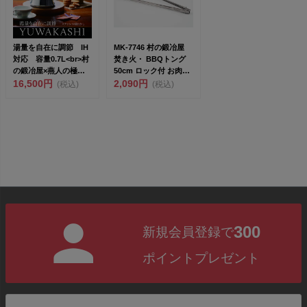
湯量を自在に調節 IH
MK-7746 村の鍛冶屋
対応 容量0.7L<br>村
焚き火・ BBQトング
の鍛冶屋×燕人の極
50cm ロック付 お肉は
K...
16,500円
もちろ...
2,090円
(税込)
(税込)
300
新規会員登録で
ポイントプレゼント