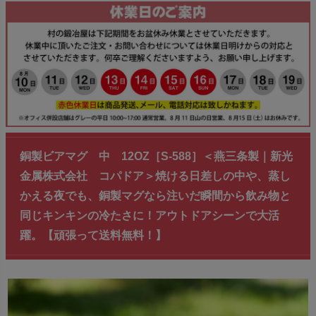
銅製ビアマグ 中 12OZ［S-588］＜燕三条製｜新光
金属株式会社 コパドア＞焼ける日差しの中や、蒸し
かえる夜でも、銅製マグなら注いだ瞬間から飲み物と
同じキンキンの冷たさに！アウトドアシーンで大活
躍。【頑張って送料無料！】