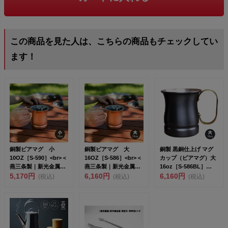
この商品を見た人は、こちらの商品もチェックしてい
ます！
銅製ビアマグ 小
銅製ビアマグ 大
銅製 黒銅仕上げ マグ
10OZ［S-590］<br>＜
16OZ［S-586］<br>＜
カップ（ビアマグ）大
燕三条製｜新光金属株
燕三条製｜新光金属株
16oz［S-586BL］
式...
5,170円
式...
6,160円
<br&...
6,160円
(税込)
(税込)
(税込)