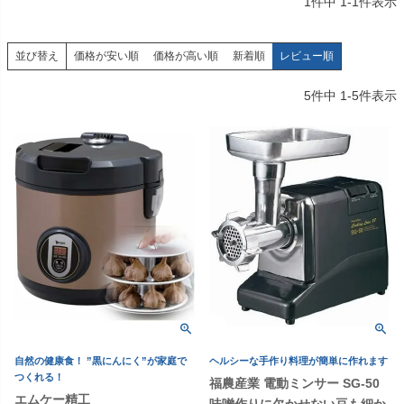
1
件中
1
-
1
件表示
価格が安い順
価格が高い順
新着順
レビュー順
並び替え
5
件中
1
-
5
件表示
自然の健康食！ ”黒にんにく”が家庭で
ヘルシーな手作り料理が簡単に作れます
つくれる！
福農産業 電動ミンサー SG-50
エムケー精工
味噌作りに欠かせない豆も細か