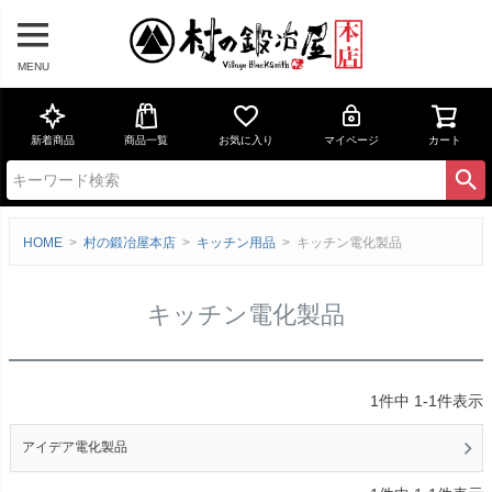
MENU
新着商品
商品一覧
お気に入り
マイページ
カート
HOME
村の鍛冶屋本店
キッチン用品
キッチン電化製品
キッチン電化製品
1
件中
1
-
1
件表示
アイデア電化製品