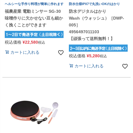
ヘルシーな手作り料理が簡単に作れます
防水仕様IPX7で丸洗いOKのはかり
福農産業 電動ミンサー SG-30
防水デジタルはかり
味噌作りに欠かせない豆も細か
Wash（ウォッシュ）［DWP-
く挽くことができます
005］
4956497011103
【頑張って送料無料！】
税込価格
¥
22,580
税込
カートに入れる
税込価格
¥
5,280
税込
カートに入れる