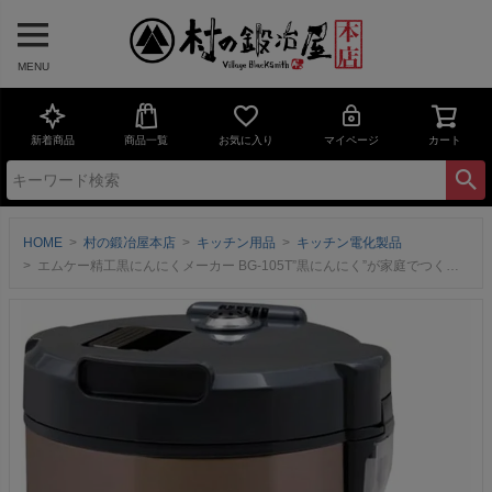
MENU
新着商品
商品一覧
お気に入り
マイページ
カート
HOME
村の鍛冶屋本店
キッチン用品
キッチン電化製品
エムケー精工黒にんにくメーカー BG-105T”黒にんにく”が家庭でつくれる！