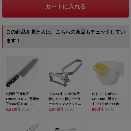
カートに入れる
この商品を見た人は、こちらの商品もチェックしてい
ます！
六四郎 三徳包丁
【38230】スゴ切れ千
たまごこしボウル
170mm R-S170 万能包
切り＆ツマ切りピーラ
CH-2100 混ぜる・こ
丁<BR>切る 肉、...
ー<br>［ママクック］
す・注ぐが1つで出来
6,820円
千切...
2,640円
る！【安心の日本製】
693円
(税込)
(税込)
(税込)