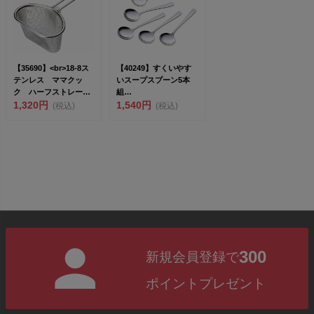
【35690】<br>18-8ス
【40249】すくいやす
テンレス ママクッ
いスープスプーン5本
ク ハーフストレーナ
組
ー...
1,320円
<br>［TSUBAME］...
1,540円
(税込)
(税込)
300
新規会員登録で
ポイントプレゼント