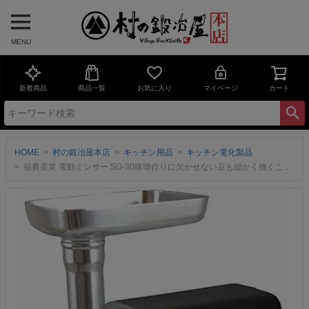
MENU
新着商品
商品一覧
お気に入り
マイページ
カート
HOME
村の鍛冶屋本店
キッチン用品
キッチン電化製品
福農産業 電動ミンサー SG-30味噌作りに欠かせない豆も細かく挽くことができます