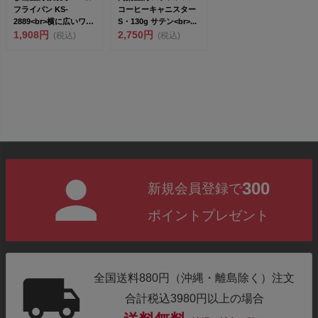
フライパン KS-
コーヒーキャニスター
2889<br>横に広いワイ
S・130g サテン<br>...
ドタ...
1,908円
2,750円
(税込)
(税込)
300
新規会員登録で
ポイントプレゼント
全国送料880円（沖縄・離島除く）注文
合計税込3980円以上の場合