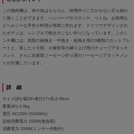
この挽肉機は、肉や魚はもちろん、味噌作りに欠かせない豆も細か
く挽くことができます。ハンバーグやコロッケ、つくね、お味噌な
どヘルシーな手作り料理が簡単に作れます。ドイツでデザインされ
たボディは、シンプルで飽きのこない作りになっています。このミ
ンチ機には、肉類の細挽き・中挽き・粗挽き用の3種類のカットプレ
ートと、蒸したイモ類、小麦粉等の練り上げ用のチューブアタッチ
メント、さらに自家製ソーセージ作り用のソーセージアタッチメン
トが付属しています。
詳 細
サイズ(約) 幅29×奥行17×高さ39cm
重量(約) 4.0kg
電圧 AC100V (50/60Hz)
定格消費電力 150W(無負荷)
消費電力 200W(ミンサー作動中)