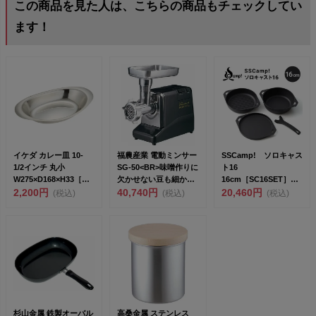
この商品を見た人は、こちらの商品もチェックしてい
ます！
イケダ カレー皿 10-
福農産業 電動ミンサー
SSCamp! ソロキャス
1/2インチ 丸小
SG-50<BR>味噌作りに
ト16
W275×D168×H33［NK
欠かせない豆も細か
16cm［SC16SET］
L08...
2,200円
く...
40,740円
<br>鋳物...
20,460円
(税込)
(税込)
(税込)
杉山金属 鉄製オーバル
高桑金属 ステンレス