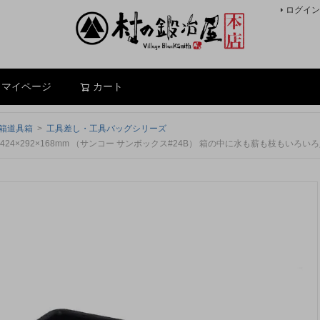
ログイン
検索
マイページ
カート
箱道具箱
工具差し・工具バッグシリーズ
×292×168mm （サンコー サンボックス#24B） 箱の中に水も薪も枝もいろい