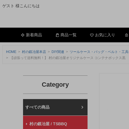
ゲスト 様こんにちは
新着商品
商品一覧
お気に入り
HOME
村の鍛冶屋本店
DIY関連
ツールケース・バッグ・ベルト・工具
【頑張って送料無料！】 村の鍛冶屋オリジナルケース コンテナボックス黒 424
Category
村の鍛冶屋本店
村の鍛冶屋 / TSBBQ