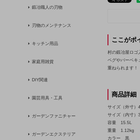
鍛冶職人の刃物
刃物のメンテナンス
ここがポ
キッチン用品
村の鍛冶屋ロゴ
ペグやバーベキ
家庭用雑貨
重ねられます！
DIY関連
商品詳細
園芸用具・工具
サイズ（外寸）42
サイズ（内寸）37
ガーデンファニチャー
容量 15.5L
重量 1.12kg
ガーデンエクステリア
カラー 黒