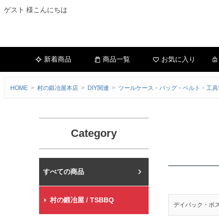
ゲスト 様こんにちは
新着商品
商品一覧
お気に入り
HOME
村の鍛冶屋本店
DIY関連
ツールケース・バッグ・ベルト・工具
Category
村の鍛冶屋本店
村の鍛冶屋 / TSBBQ
デイバック・ボ