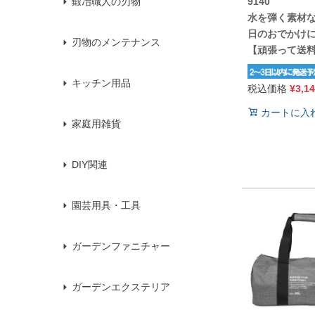
9140
鍛冶職人の刃物
水を弾く素材
日のおでかけ
刃物のメンテナンス
【頑張って送
キッチン用品
税込価格
¥
3,1
カートに入
家庭用雑貨
DIY関連
園芸用具・工具
ガーデンファニチャー
ガーデンエクステリア