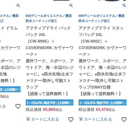
エステル／裏面
600デニールポリエステル／裏面
600デニールポリエステル／裏面
加工
防水コーティング加工
防水コーティング加工
イ ドラム
アクティブドライ バック
アクティブドライ スタッ
パック 20L
フバッグ 20L
＜
［CW-8906］＜
［CW-8902］＜
K カヴァーワ
COVERWORK カヴァーワ
COVERWORK カヴァーワ
ーク＞
ーク＞
スポーツ、ア
屋外ワーク、スポーツ、ア
屋外ワーク、スポーツ、ア
・水辺のレジ
ウトドア、海・水辺のレジ
ウトドア、海・水辺のレジ
生地
ャーに。※防水生地/止水フ
ャーに。※防水生地/止水フ
料無料！】
ァスナー/取外し可能スト
ァスナー/取外し可能スト
ラップ
ラップ/2WAY仕様
【頑張って送料無料！】
【頑張って送料無料！】
73
税込
れる
税込価格
¥
5,885
税込価格
¥
3,470
税込
税込
カートに入れる
カートに入れる