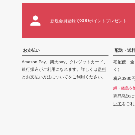
300
新規会員登録で
ポイントプレゼント
お支払い
配送・送
Amazon Pay、楽天pay、クレジットカード、
宅配便 全
銀行振込がご利用になれます。詳しくは
送料
く）
とお支払い方法について
をご利用ください。
税込398
縄・離島を
商品発送に
いて
をご利