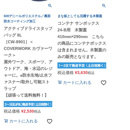
600デニールポリエステル／裏面
まな板としても活躍する木製蓋
防水コーティング加工
コンテナ サンボックス
アクティブドライスタッフ
24-B用 木製蓋
バッグ 8L
410mm×290mm こちら
［CW-8901］＜
の商品にコンテナボックス
COVERWORK カヴァーワ
は含まれません。木製蓋の
ーク＞
みの販売となります。
屋外ワーク、スポーツ、ア
ウトドア、海・水辺のレジ
税込価格
¥
3,630
税込
ャーに。※防水生地/止水フ
ァスナー/取外し可能スト
カートに入れる
ラップ
【頑張って送料無料！】
税込価格
¥
2,530
税込
カートに入れる