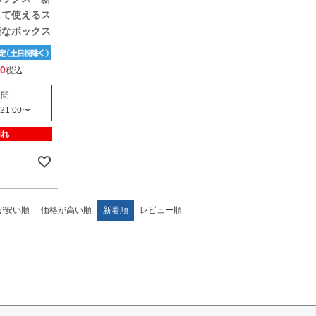
して使えるス
能なボックス
00
税込
期間
 21:00
〜
切れ
が安い順
価格が高い順
新着順
レビュー順