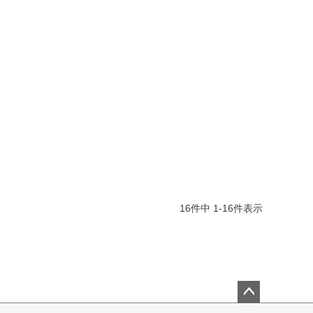
16
件中
1
-
16
件表示
ペー