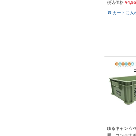
税込価格
¥
4,9
カートに入
ゆるキャン△×
屋 コンテナ