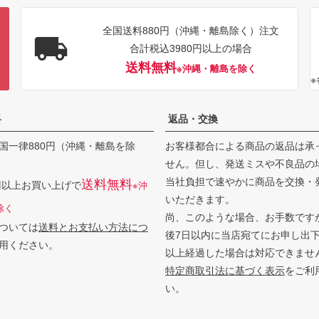
全国送料880円（沖縄・離島除く）注文
合計税込3980円以上の場合
送料無料
※沖縄・離島を除く
料
返品・交換
国一律880円（沖縄・離島を除
お客様都合による商品の返品は承
せん。但し、発送ミスや不良品の
当社負担で速やかに商品を交換・
送料無料
0円以上お買い上げで
※沖
いただきます。
除く
尚、このような場合、お手数です
ついては
送料とお支払い方法につ
後7日以内に当店宛てにお申し出
用ください。
以上経過した場合は対応できませ
特定商取引法に基づく表示
をご利
い。