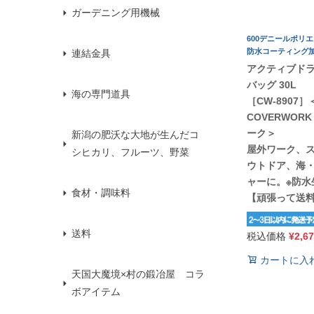
ガーデニング用機械
600デニールポリ
防水コーティング
連結金具
アクティブドラ
バッグ 30L
海の専門道具
［CW-8907］
COVERWOR
ーク＞
新潟の肥沃な大地が生んだコ
屋外ワーク、
シヒカリ、フルーツ、野菜
ウトドア、海
ャーに。※防水
食材・調味料
【頑張って送
送料
税込価格
¥
2,6
カートに入
天国大魔境×村の鍛冶屋 コラ
ボアイテム