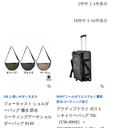
1
件中
1
-
1
件表示
16
件中
1
-
16
件表示
20Lと使いやすい大きさ
600デニールポリエステル／裏面
防水コーティング加工
フォーキャスト ショルダ
アクティブドライ ボスト
ーバッグ 撥水 防水
ンキャリーバッグ 70L
コーティングアーチショル
［CW-8909］＜
ダーバッグ 9145