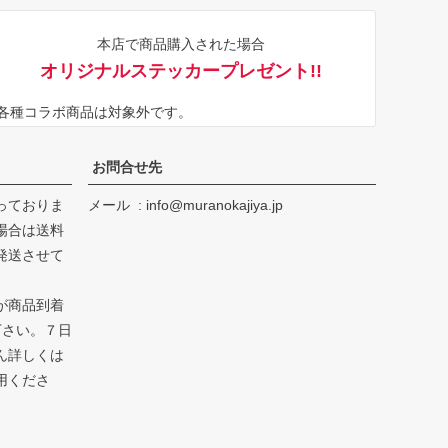
ジト
本店で商品購入された場合
ップ
オリジナルステッカープレゼント!!
へ
※各種コラボ商品は対象外です。
お問合せ先
っておりま
メール
info@muranokajiya.jp
場合は送料
発送させて
が商品到着
下さい。７日
ん詳しくは
用くださ