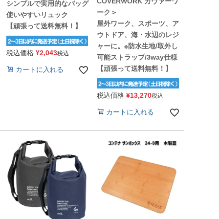
COVERWORK カヴァーワ
シンプルで実用的なバッグ
ーク＞
使いやすいリュック
屋外ワーク、スポーツ、ア
【頑張って送料無料！】
ウトドア、海・水辺のレジ
ャーに。※防水生地/取外し
税込価格
¥
2,043
税込
可能ストラップ/3way仕様
【頑張って送料無料！】
カートに入れる
税込価格
¥
13,270
税込
カートに入れる