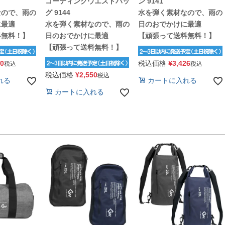
コーティングウエストバッ
ン 9141
なので、雨の
グ 9144
水を弾く素材なので、雨の
に最適
水を弾く素材なので、雨の
日のおでかけに最適
料無料！】
日のおでかけに最適
【頑張って送料無料！】
【頑張って送料無料！】
40
税込価格
¥
3,426
税込
税込
税込価格
¥
2,550
税込
れる
カートに入れる
カートに入れる