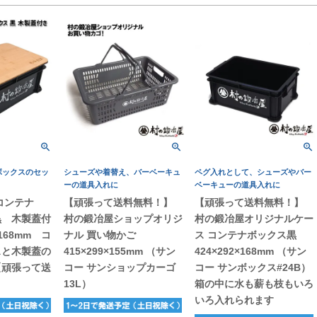
ボックスのセッ
シューズや着替え、バーベーキュ
ペグ入れとして、シューズやバー
ーの道具入れに
ベーキューの道具入れに
コンテナ
【頑張って送料無料！】
【頑張って送料無料！】
黒 木製蓋付
村の鍛冶屋ショップオリジ
村の鍛冶屋オリジナルケー
×168mm コ
ナル 買い物かご
ス コンテナボックス黒
スと木製蓋の
415×299×155mm （サン
424×292×168mm （サン
【頑張って送
コー サンショップカーゴ
コー サンボックス#24B）
13L）
箱の中に水も薪も枝もいろ
いろ入れられます