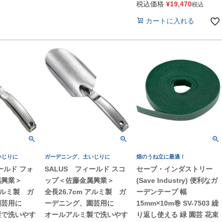
税込価格
¥
19,470
税込
カートに入れる
いじりに
ガーデニング、土いじりに
畑のうね立に最適！
ールド フォ
SALUS フィールド スコ
セーブ・インダストリー
属興業＞
ップ＜佐藤金属興業＞
(Save Industry) 便利なガ
 アルミ製 ガ
全長26.7cm アルミ製 ガ
ーデンテープ 幅
園芸用に
ーデニング、園芸用に
15mm×10m巻 SV-7503 繰
製で洗いやす
オールアルミ製で洗いやす
り返し使える 緑 園芸 花束