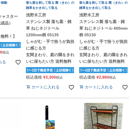
ク移動
落ち葉を刺して取る 際（きわ）の
落ち葉を刺して取る 際（きわ）の
雑草をかき出して取る
雑草をかき出して取る
浅野木工所
浅野木工所
キャスター
ステンレス製 落ち葉・雑
ステンレス製 落ち葉・雑
完成品）
草 ねじネジトール
草 ねじネジトール 600mm
1200mm柄 05135
柄 05130
料無料！】
しゃがむ・手で拾うが負担
しゃがむ・手で拾うが負担
に感じる方
に感じる方
20
税込
玄関まわり、庭の隅をきれ
玄関まわり、庭の隅をきれ
いに保ちたい方 送料無料
いに保ちたい方 送料無料
れる
税込価格
¥
3,300
税込価格
¥
2,860
税込
税込
カートに入れる
カートに入れる