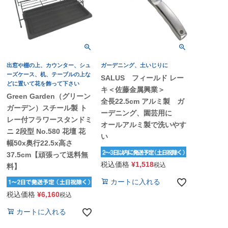
出窓や棚の上、カウンター、シュ
ガーデニング、土いじりに
ーズケース、机、テーブルの上な
SALUS フィールド レー
どに置いて花を飾って下さい
キ＜佐藤金属興業＞
Green Garden（グリーン
全長22.5cm アルミ製 ガ
ガーデン）スチール製 ト
ーデニング、園芸用に
レー付フラワースタンドミ
オールアルミ製で洗いやす
ニ 2段型 No.580 花壇 花
い
幅50x奥行22.5x高さ
37.5cm【頑張って送料無
税込価格
¥
1,518
税込
料】
カートに入れる
税込価格
¥
6,160
税込
カートに入れる