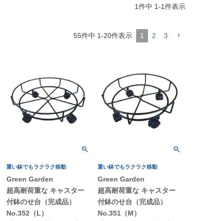
1
件中
1
-
1
件表示
55
件中
1
-
20
件表示
1
2
3
重い鉢でもラクラク移動
重い鉢でもラクラク移動
Green Garden
Green Garden
超高耐荷重な キャスター
超高耐荷重な キャスター
付鉢のせ台（完成品）
付鉢のせ台（完成品）
No.352（L）
No.351（M）