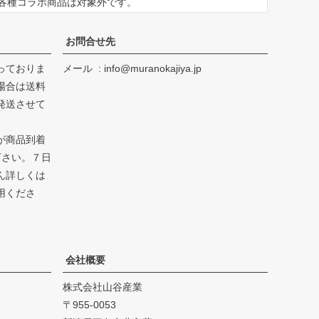
※各種コラボ商品は対象外です。
お問合せ先
っておりま
メール
info@muranokajiya.jp
場合は送料
発送させて
が商品到着
下さい。７日
ん詳しくは
用くださ
会社概要
株式会社山谷産業
955-0053