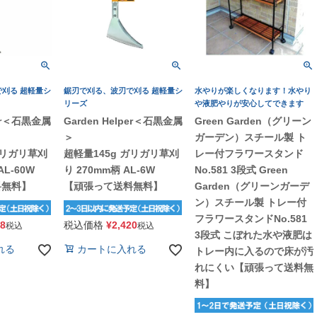
刈る 超軽量シ
鋸刃で刈る、波刃で刈る 超軽量シ
水やりが楽しくなります！水やり
リーズ
や液肥やりが安心してできます
per＜石黒金属
Garden Helper＜石黒金属
Green Garden（グリーン
＞
ガーデン）スチール製 ト
ガリガリ草刈
超軽量145g ガリガリ草刈
レー付フラワースタンド
AL-60W
り 270mm柄 AL-6W
No.581 3段式 Green
料無料】
【頑張って送料無料】
Garden（グリーンガーデ
ン）スチール製 トレー付
フラワースタンドNo.581
78
税込価格
¥
2,420
税込
税込
3段式 こぼれた水や液肥は
れる
カートに入れる
トレー内に入るので床が汚
れにくい【頑張って送料無
料】