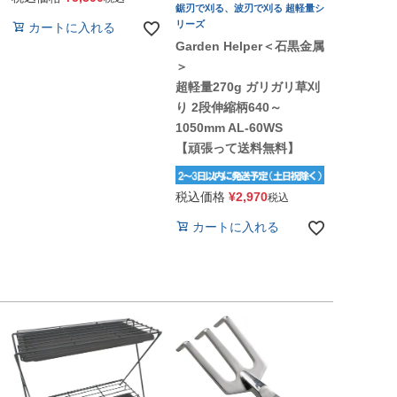
鋸刃で刈る、波刃で刈る 超軽量シ
リーズ
カートに入れる
Garden Helper＜石黒金属
＞
超軽量270g ガリガリ草刈
り 2段伸縮柄640～
1050mm AL-60WS
【頑張って送料無料】
税込価格
¥
2,970
税込
カートに入れる