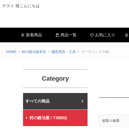
ゲスト 様こんにちは
新着商品
商品一覧
お気に入り
HOME
村の鍛冶屋本店
園芸用具・工具
ガーデニング小物
Category
村の鍛冶屋本店
村の鍛冶屋 / TSBBQ
蚊取り線香