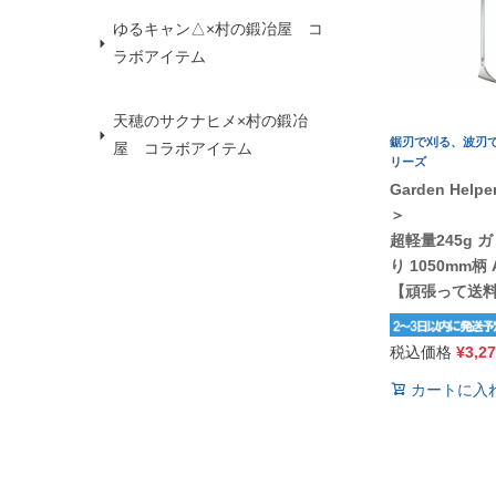
ゆるキャン△×村の鍛冶屋 コ
ラボアイテム
天穂のサクナヒメ×村の鍛冶
鋸刃で刈る、波刃で
屋 コラボアイテム
リーズ
Garden Hel
＞
超軽量245g 
り 1050mm柄 
【頑張って送
税込価格
¥
3,2
カートに入