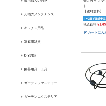
受け付き フラ
鍛冶職人の刃物
ド
【送料無料】
刃物のメンテナンス
税込価格
¥
1,6
キッチン用品
カートに入
家庭用雑貨
DIY関連
園芸用具・工具
ガーデンファニチャー
ガーデンエクステリア