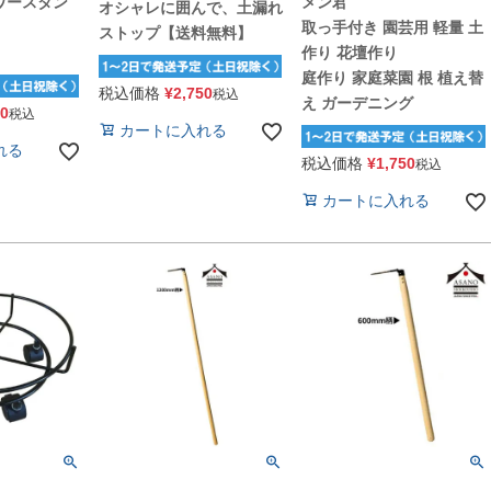
ワースタン
メン君
オシャレに囲んで、土漏れ
取っ手付き 園芸用 軽量 土
ストップ【送料無料】
作り 花壇作り
庭作り 家庭菜園 根 植え替
税込価格
¥
2,750
税込
え ガーデニング
50
税込
カートに入れる
れる
税込価格
¥
1,750
税込
カートに入れる