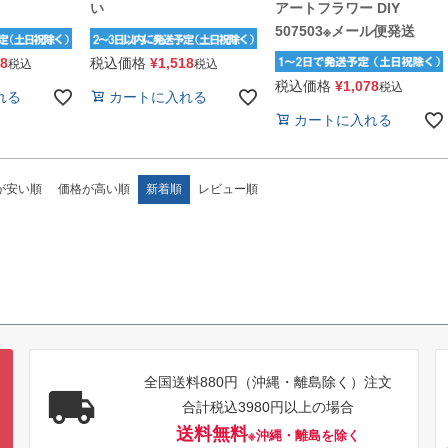
い
アートフラワー DIY
507503※メール便発送
18
税込価格
¥
1,518
税込
税込
税込価格
¥
1,078
税込
れる
カートに入れる
カートに入れる
が安い順
価格が高い順
新着順
レビュー順
全国送料880円（沖縄・離島除く）注文
合計税込3980円以上の場合
送料無料
※沖縄・離島を除く