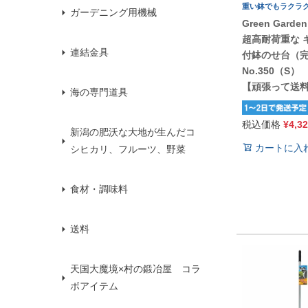
重い鉢でもラクラ
ガーデニング用機械
Green Garden
超高耐荷重な 
連結金具
付鉢のせ台（
No.350（S）
【頑張って送
海の専門道具
税込価格
¥
4,3
新潟の肥沃な大地が生んだコ
カートに入
シヒカリ、フルーツ、野菜
食材・調味料
送料
天国大魔境×村の鍛冶屋 コラ
ボアイテム