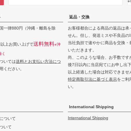
料
返品・交換
国一律880円（沖縄・離島を除
お客様都合による商品の返品は承
せん。但し、発送ミスや不良品の
当社負担で速やかに商品を交換・
送料無料
0円以上お買い上げで
※沖
いただきます。
除く
尚、このような場合、お手数です
ついては
送料とお支払い方法につ
後7日以内に当店宛てにお申し出
用ください。
以上経過した場合は対応できませ
特定商取引法に基づく表示
をご利
い。
International Shipping
International Shipping
について
ついて