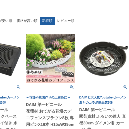
が安い順
価格が高い順
新着順
レビュー順
tuberカーメン
～花壇や菜園作りの土留めに～
DAIMと大人気Youtuberカーメン
3弾
君とのコラボ商品第3弾
DAIM 第一ビニール
ニール
DAIM 第一ビニール
花壇材 おてがる花壇のデ
ックベース
園芸資材 ふるいの達人 直
コフェンスブラウン8枚 専
レイ付き 水
径30cm ダイメン君 カー
用ピンX16本 H15xW39cm