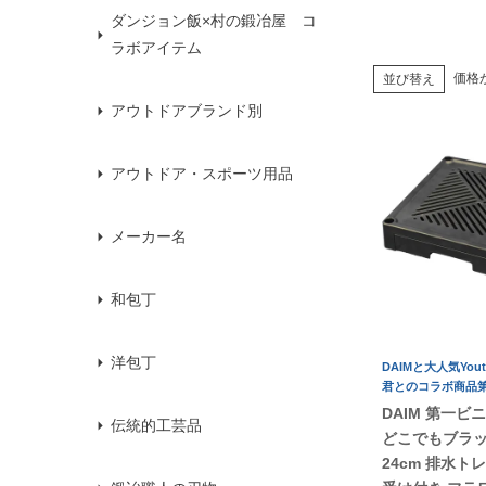
ダンジョン飯×村の鍛冶屋 コ
ラボアイテム
価格
並び替え
アウトドアブランド別
アウトドア・スポーツ用品
メーカー名
和包丁
洋包丁
DAIMと大人気You
君とのコラボ商品第
DAIM 第一ビ
伝統的工芸品
どこでもブラ
24cm 排水ト