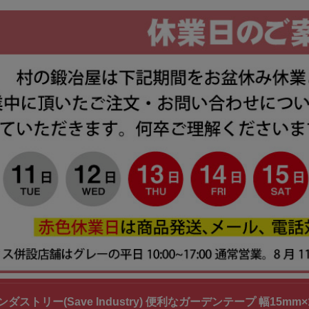
ストリー(Save Industry) 便利なガーデンテープ 幅15mm×