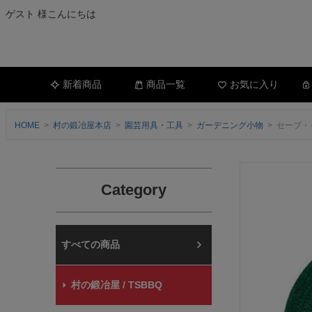
ゲスト 様こんにちは
新着商品
商品一覧
お気に入り
HOME
村の鍛冶屋本店
園芸用具・工具
ガーデニング小物
セーブ・イ
Category
村の鍛冶屋本店
村の鍛冶屋 / TSBBQ