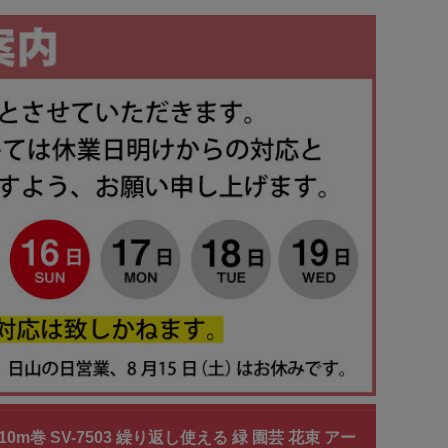
10m巻 SV-7503 繰り返し使える 緑 園芸 花束 アー