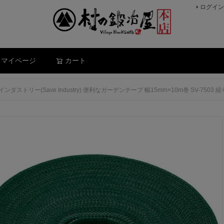
ログイン
検索
マイページ
カート
ンダストリー(Save Industry) 便利なガーデンテープ 幅15mm×10m巻 SV-7503