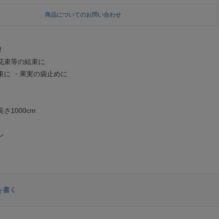
商品についてのお問い合わせ
！
花束等の結束に
束に ・果実の袋止めに
長さ1000cm
ン
を書く