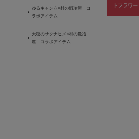
トフラワー D
ゆるキャン△×村の鍛冶屋 コ
ラボアイテム
天穂のサクナヒメ×村の鍛冶
屋 コラボアイテム