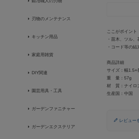
鍛冶職人の刃物
刃物のメンテナンス
ここがポイント
キッチン用品
・苗木、ツル、
・コード等の結
家庭用雑貨
商品詳細
サイズ：幅1.5×
DIY関連
重 量：57g
材 質：ナイロ
園芸用具・工具
生産国：中国
ガーデンファニチャー
レビュー
ガーデンエクステリア