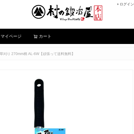
ログイン
検索
マイページ
カート
ガリ草刈り 270mm柄 AL-6W【頑張って送料無料】