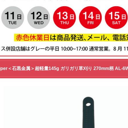
 Helper＜石黒金属＞超軽量145g ガリガリ草刈り 270mm柄 A