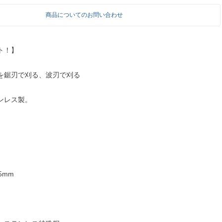
商品についてのお問い合わせ
ト！】
を鋸刃で刈る、波刃で刈る
ンレス製。
35mm