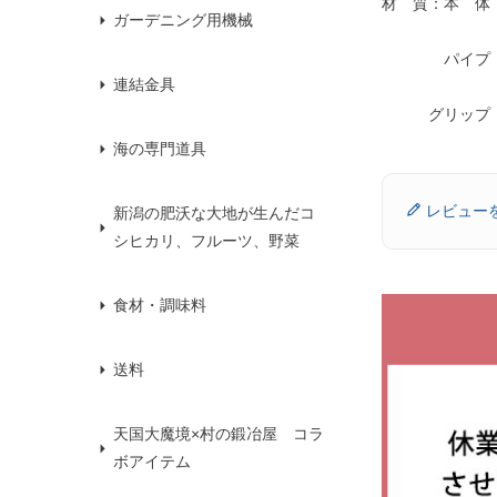
材 質：本 体
ガーデニング用機械
パイプ：
連結金具
グリップ：
海の専門道具
レビュー
新潟の肥沃な大地が生んだコ
シヒカリ、フルーツ、野菜
食材・調味料
送料
天国大魔境×村の鍛冶屋 コラ
ボアイテム