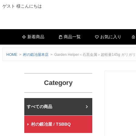
ゲスト 様こんにちは
新着商品
商品一覧
お気に入り
HOME
村の鍛冶屋本店
Garden Helper＜石黒金属＞超軽量145g ガリ
Category
村の鍛冶屋本店
村の鍛冶屋 / TSBBQ