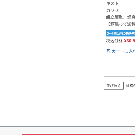
キスト
カワセ
組立簡単、煙
【頑張って送
税込価格
¥
30,
カートに入
価格
並び替え