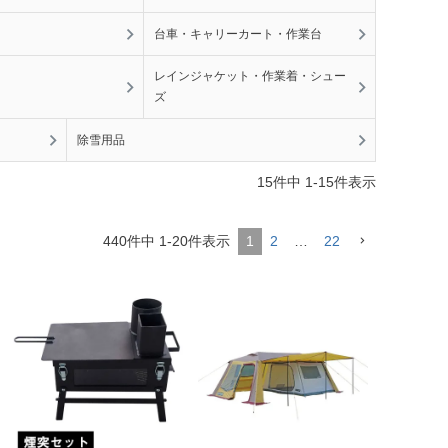
台車・キャリーカート・作業台
レインジャケット・作業着・シュー
ズ
除雪用品
15
件中
1
-
15
件表示
440
件中
1
-
20
件表示
1
2
…
22