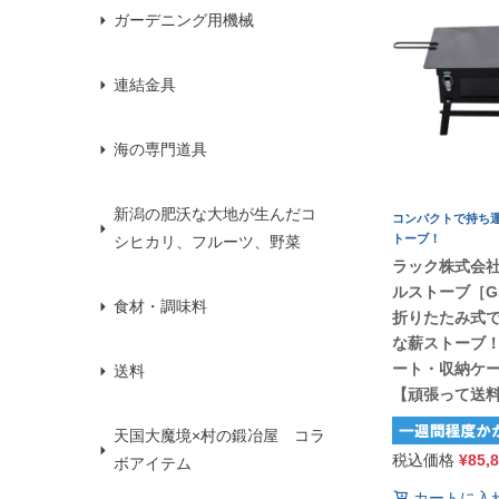
ガーデニング用機械
連結金具
海の専門道具
新潟の肥沃な大地が生んだコ
コンパクトで持ち
トーブ！
シヒカリ、フルーツ、野菜
ラック株式会
ルストーブ［GS
食材・調味料
折りたたみ式
な薪ストーブ
ート・収納ケ
送料
【頑張って送
天国大魔境×村の鍛冶屋 コラ
税込価格
¥
85,
ボアイテム
カートに入