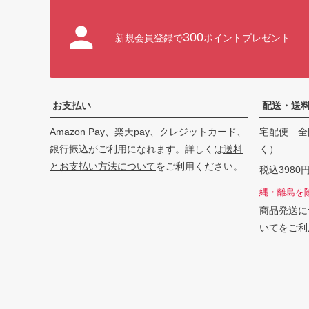
300
新規会員登録で
ポイントプレゼント
お支払い
配送・送
Amazon Pay、楽天pay、クレジットカード、
宅配便 全
銀行振込がご利用になれます。詳しくは
送料
く）
とお支払い方法について
をご利用ください。
税込398
縄・離島を
商品発送に
いて
をご利