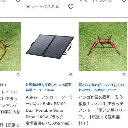
カートに入れる
増す！
世界最軽量を実現した100W両面
雨どいを傷めずにハシゴを掛けら
発電ソーラーパネル
れるので、作業がラクラク！
ト イエロ
Anker アンカー ソーラ
ハシゴ作業の緩和・安心・
ゴ用アタッ
ーパネル Solix PS100
救援！ ハシゴ用アタッチ
ーフマルチ
Dual Portable Solar
メント 「雨どい用リリー
ゴ作業に大活
Panel 100wブラック
フ」 【頑張って送料無
業界最長レベルの5年保証
料！】
5日【頑張っ