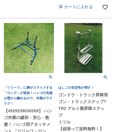
カートに入れる
「リリーフ」に脚がスライドする
はしごの安定性が増す！
「ロング」が追加！ハシゴの先端
ゴンドラ・トラック昇降用
が壁から離れるので、作業がラク
ゴン・トラックステップ?
ラク！
TR2 アルミ製昇降ステッ
【4529239030269】 ハシ
プ
ゴ作業の緩和・安心・救
ミツル
援！ ハシゴ用アタッチメ
【頑張って送料無料！】
ント 「リリーフ・ロン