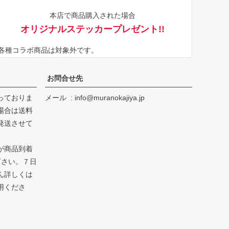
ジト
本店で商品購入された場合
ップ
オリジナルステッカープレゼント!!
へ
※各種コラボ商品は対象外です。
お問合せ先
っておりま
メール
info@muranokajiya.jp
場合は送料
発送させて
が商品到着
下さい。７日
ん詳しくは
用くださ