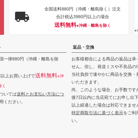
全国送料880円（沖縄・離島除く）注文
合計税込3980円以上の場合
送料無料
※沖縄・離島を除く
料
返品・交換
国一律880円（沖縄・離島を除
お客様都合による商品の返品は承
せん。但し、発送ミスや不良品の
当社負担で速やかに商品を交換・
送料無料
0円以上お買い上げで
※沖
いただきます。
除く
尚、このような場合、お手数です
ついては
送料とお支払い方法につ
後7日以内に当店宛てにお申し出
用ください。
以上経過した場合は対応できませ
特定商取引法に基づく表示
をご利
い。