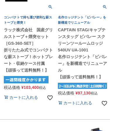
コンパクトで持ち運び便利な薪ス
名作ロッジテント「ビバレー」を
トーブと煙突！
新構造でリニューアル
ラック株式会社 国産グリ
CAPTAIN STAG/キャプテ
ルストーブ＋煙突セット
ンスタッグ ビバレー スク
［GS-360-SET］
リーンツールームロッジ
折りたたみ式でコンパクト
540UV UA-1001
な薪ストーブ！ホットプレ
名作ロッジテント「ビバレ
ート・収納ケース付属
ー」を新構造でリニューア
【頑張って送料無料！】
ル
【頑張って送料無料！】
税込価格
¥
103,400
税込
税込価格
¥
97,130
税込
カートに入れる
カートに入れる