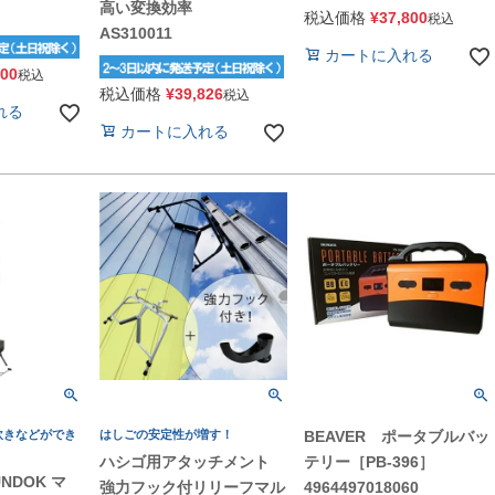
高い変換効率
】
税込価格
¥
37,800
税込
AS310011
カートに入れる
100
税込
税込価格
¥
39,826
税込
れる
カートに入れる
炊きなどができ
はしごの安定性が増す！
BEAVER ポータブルバッ
ハシゴ用アタッチメント
テリー［PB-396］
UNDOK マ
強力フック付リリーフマル
4964497018060