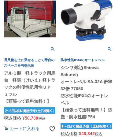
長尺物を上に乗せることで荷台の
防水性能IPX4のオートレベル
スペースを有効活用
シンワ測定(Shinwa
アルミ製 軽トラック用馬
Sokutei)
台 軽馬（けいま）軽トラ
オートレベル SA-32A 倍率
ックの利便性汎用性ＵＰ
32倍 77056
ミツル
防水性能IPX4のオートレ
【頑張って送料無料！】
ベル
【頑張って送料無料！】防
塵・防水性能IP54
税込価格
¥
50,730
税込
カートに入れる
税込価格
¥
40,342
税込