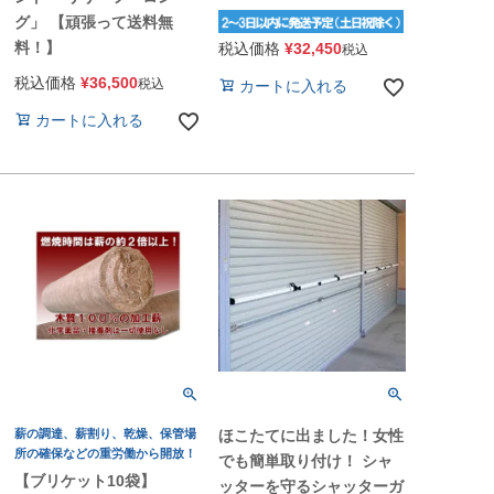
グ」 【頑張って送料無
料！】
税込価格
¥
32,450
税込
税込価格
¥
36,500
税込
カートに入れる
カートに入れる
薪の調達、薪割り、乾燥、保管場
ほこたてに出ました！女性
所の確保などの重労働から開放！
でも簡単取り付け！ シャ
【ブリケット10袋】
ッターを守るシャッターガ