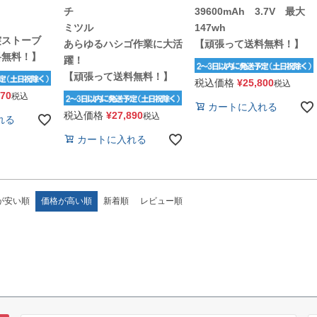
チ
39600mAh 3.7V 最大
ミツル
147wh
突ストーブ
あらゆるハシゴ作業に大活
【頑張って送料無料！】
料無料！】
躍！
【頑張って送料無料！】
税込価格
¥
25,800
税込
570
税込
カートに入れる
税込価格
¥
27,890
税込
れる
カートに入れる
が安い順
価格が高い順
新着順
レビュー順