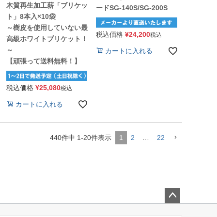
木質再生加工薪「ブリケッ
ードSG-140S/SG-200S
ト」8本入×10袋
～樹皮を使用していない最
税込価格
¥
24,200
税込
高級ホワイトブリケット！
～
カートに入れる
【頑張って送料無料！】
税込価格
¥
25,080
税込
カートに入れる
440
件中
1
-
20
件表示
1
2
…
22
ペー