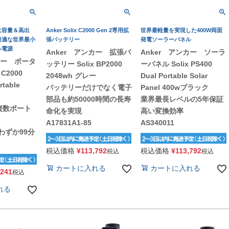
大容量＆高出
Anker Solix C2000 Gen 2専用拡
世界最軽量を実現した400W両面
最適な世界最小
張バッテリー
発電ソーラーパネル
ル電源
Anker アンカー 拡張バ
Anker アンカー ソーラ
カー ポータ
ッテリー Solix BP2000
ーパネル Solix PS400
 C2000
2048wh グレー
Dual Portable Solar
rtable
バッテリーだけでなく電子
Panel 400wブラック
部品も約50000時間の長寿
業界最長レベルの5年保証
（複数ポート
命化を実現
高い変換効率
A17831A1-85
AS340011
わずか99分
税込価格
¥
113,792
税込価格
¥
113,792
税込
税込
カートに入れる
カートに入れる
,241
税込
れる