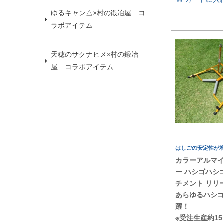
ゆるキャン△×村の鍛冶屋 コ
ラボアイテム
天穂のサクナヒメ×村の鍛冶
屋 コラボアイテム
はしごの安定性が
カラーアルマイ
ー ハシゴハシ
チメント リリ
あらゆるハシ
躍！
※受注生産約1