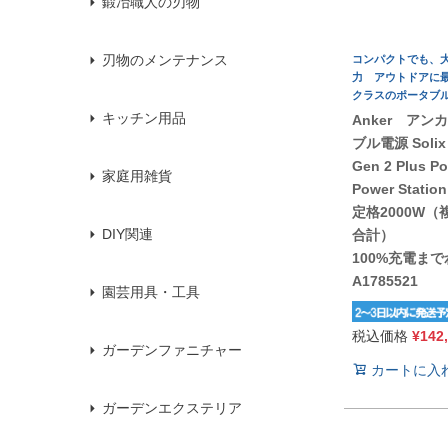
鍛冶職人の刃物
刃物のメンテナンス
コンパクトでも、
力 アウトドアに
クラスのポータブ
キッチン用品
Anker アン
ブル電源 Solix
Gen 2 Plus Po
家庭用雑貨
Power Station
定格2000W
DIY関連
合計）
100%充電まで
A1785521
園芸用具・工具
税込価格
¥
142
ガーデンファニチャー
カートに入
ガーデンエクステリア