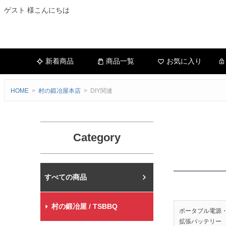
ゲスト 様こんにちは
新着商品
商品一覧
お気に入り
HOME
村の鍛冶屋本店
DIY関連
Category
村の鍛冶屋本店
村の鍛冶屋 / TSBBQ
ポータブル電源
拡張バッテリー