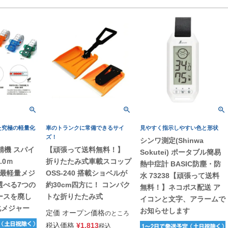
た究極の軽量化
車のトランクに常備できるサイ
見やすく指示しやすい色と形状
ズ！
シンワ測定(Shinwa
潟精機 スパイ
【頑張って送料無料！】
Sokutei) ポータブル簡易
.0ｍ
折りたたみ式車載スコップ
熱中症計 BASIC防塵・防
・最軽量メジ
OSS-240 搭載ショベルが
水 73238【頑張って送料
選べる7つの
約30cm四方に！ コンパク
無料！】ネコポス配送 ア
ースを廃し
トな折りたたみ式
イコンと文字、アラームで
化メジャー
お知らせします
定価
オープン価格
のところ
税込価格
¥
1,813
税込