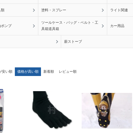
具類
塗料・スプレー
ライト関連
ツールケース・バッグ・ベルト・工
油ポンプ
カー用品
具箱道具箱
薪ストーブ
が安い順
価格が高い順
新着順
レビュー順