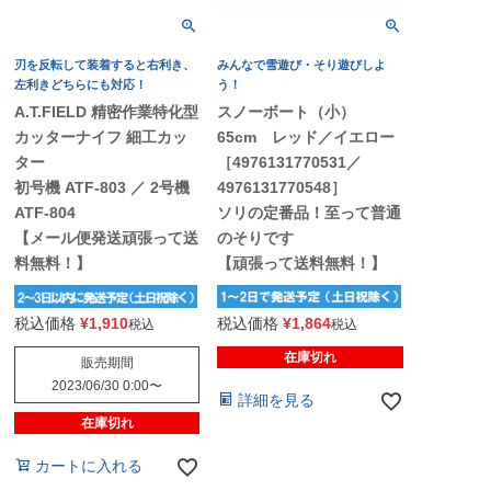
刃を反転して装着すると右利き、
みんなで雪遊び・そり遊びしよ
左利きどちらにも対応！
う！
A.T.FIELD 精密作業特化型
スノーボート（小）
カッターナイフ 細工カッ
65cm レッド／イエロー
ター
［4976131770531／
初号機 ATF-803 ／ 2号機
4976131770548］
ATF-804
ソリの定番品！至って普通
【メール便発送頑張って送
のそりです
料無料！】
【頑張って送料無料！】
税込価格
¥
1,910
税込価格
¥
1,864
税込
税込
在庫切れ
販売期間
2023/06/30 0:00
〜
詳細を見る
在庫切れ
カートに入れる