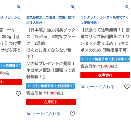
っきりピッカピ
空気触媒加工で消臭・抗菌・防汚
ワンタッチ、カンタン装着ですぐ
の３大効果！
に使用可能！
】高森コーキ
【日本製】強力消臭ソック
【頑張って送料無料！】雪
300g【頑
ス「TioTio」5本指 ブラッ
道スリップ転倒防止に！ワ
料！】つけ置
ク 2足組
ンタッチ滑り止め！ ※ネコ
にサビを落と
ほんとに臭くならない靴
ポスのため 日時指定不可
下！
父の日プレゼントに是非！
税込価格
¥
1,980
税込
ネコポス配送【頑張って送
90
税込
在庫切れ
料無料！】
切れ
カートに入れる
税込価格
¥
1,980
税込
在庫切れ
カートに入れる