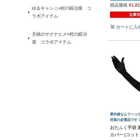
税込価格
¥
1,8
ゆるキャン△×村の鍛冶屋 コ
在庫
ラボアイテム
カートに入
天穂のサクナヒメ×村の鍛冶
屋 コラボアイテム
紫外線なんてへっち
対策の必需品です
おたふく手袋 
カバー [コット