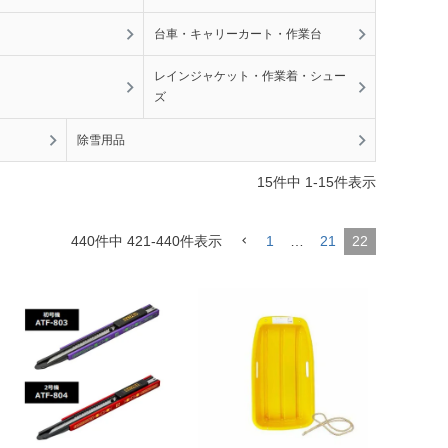
台車・キャリーカート・作業台
レインジャケット・作業着・シュー
ズ
除雪用品
15
件中
1
-
15
件表示
440
件中
421
-
440
件表示
1
…
21
22