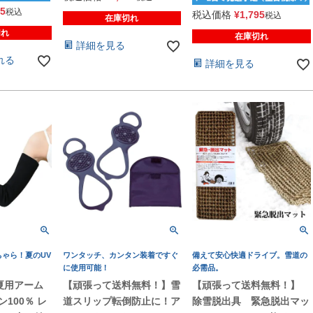
15
税込
税込価格
¥
1,795
税込
在庫切れ
切れ
在庫切れ
詳細を見る
れる
詳細を見る
ゃら！夏のUV
ワンタッチ、カンタン装着ですぐ
備えて安心快適ドライブ。雪道の
！
に使用可能！
必需品。
夏用アーム
【頑張って送料無料！】雪
【頑張って送料無料！】
ン100％ レ
道スリップ転倒防止に！ア
除雪脱出具 緊急脱出マッ