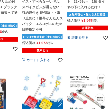
ベリ止め付
イス・すべらなーい M/L
ト 22×59cm 1枚 タイ
431 ブラック
スパイクピンが滑らない！
ヤの下に入れるだけ！
【頑張って送
収納袋付き 転倒防止・滑
り止めに！携帯かんたんス
税込価格
¥
1,549
税込
パイク ※ネコポスのため
在庫切れ
日時指定不可
38
税込
詳細を見る
切れ
税込価格
¥
1,672
税込
在庫切れ
カートに入れる