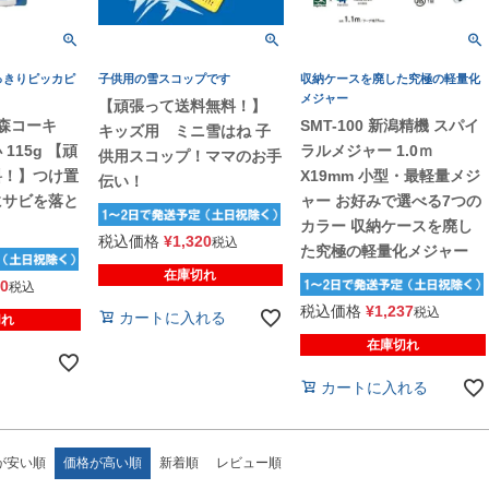
っきりピッカピ
子供用の雪スコップです
収納ケースを廃した究極の軽量化
メジャー
【頑張って送料無料！】
】高森コーキ
SMT-100 新潟精機 スパイ
キッズ用 ミニ雪はね 子
115g 【頑
ラルメジャー 1.0ｍ
供用スコップ！ママのお手
料！】つけ置
X19mm 小型・最軽量メジ
伝い！
にサビを落と
ャー お好みで選べる7つの
カラー 収納ケースを廃し
税込価格
¥
1,320
税込
た究極の軽量化メジャー
在庫切れ
50
税込
税込価格
¥
1,237
税込
カートに入れる
切れ
在庫切れ
カートに入れる
が安い順
価格が高い順
新着順
レビュー順