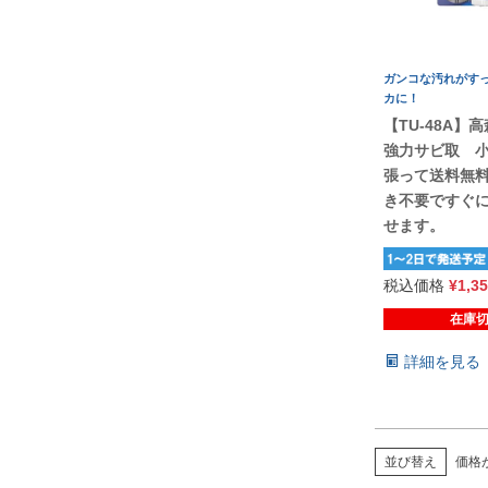
ガンコな汚れがす
カに！
【TU-48A
強力サビ取 小 
張って送料無
き不要ですぐ
せます。
税込価格
¥
1,3
在庫
詳細を見る
価格
並び替え