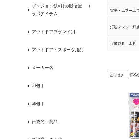
ダンジョン飯×村の鍛冶屋 コ
電動・エアー工
ラボアイテム
灯油タンク・灯
アウトドアブランド別
作業道具・工具
アウトドア・スポーツ用品
メーカー名
価格
並び替え
和包丁
洋包丁
伝統的工芸品