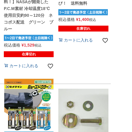
料！】NASAが開発した
び！ 送料無料
P.C.M素材 冷却温度18℃
使用目安約90～120分 ネ
税込価格
¥
1,400
税込
コポス配送 グリーン ブ
在庫切れ
ルー
カートに入れる
税込価格
¥
1,529
税込
在庫切れ
カートに入れる