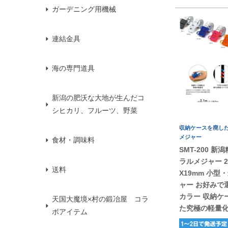
ガーデニング用機械
連結金具
海の専門道具
新潟の肥沃な大地が生んだコ
シヒカリ、フルーツ、野菜
収納ケースを廃し
メジャー
食材・調味料
SMT-200 新
ラルメジャー 2
送料
X19mm 小型
ャー お好みで
カラー 収納ケ
天国大魔境×村の鍛冶屋 コラ
た究極の軽量
ボアイテム