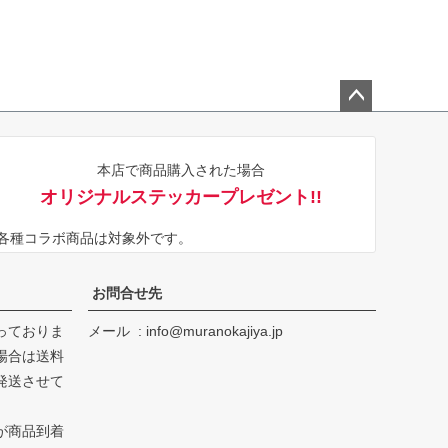
ペー
ジト
本店で商品購入された場合
ップ
オリジナルステッカープレゼント!!
へ
※各種コラボ商品は対象外です。
お問合せ先
っておりま
メール
info@muranokajiya.jp
場合は送料
発送させて
が商品到着