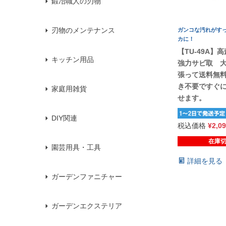
鍛冶職人の刃物
刃物のメンテナンス
ガンコな汚れがす
カに！
【TU-49A
キッチン用品
強力サビ取 大 
張って送料無
き不要ですぐ
家庭用雑貨
せます。
DIY関連
税込価格
¥
2,0
在庫
園芸用具・工具
詳細を見る
ガーデンファニチャー
ガーデンエクステリア