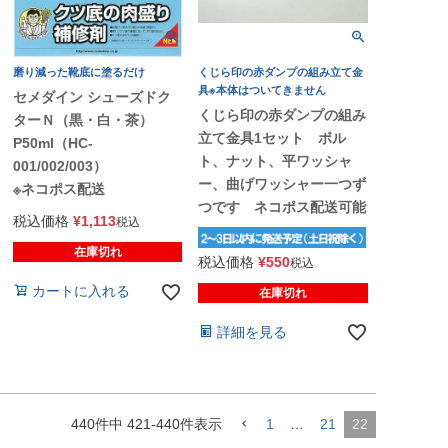
磨り減った靴底に塗るだけ
くじら印の赤ダンプの組み立て金
具※本体はついてきません
セメダイン シューズドク
くじら印の赤ダンプの組み
ターＮ（黒・白・茶）
立て金具1セット ボル
P50ml（HC-
ト、ナット、平ワッシャ
001/002/003）
ー、曲げワッシャー一つず
※ネコポス配送
つです ネコポス配送可能
税込価格
¥
1,113
税込
在庫切れ
税込価格
¥
550
税込
カートに入れる
在庫切れ
詳細を見る
440
件中
421
-
440
件表示
1
…
21
22