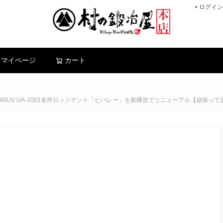
ログイン
検索
マイページ
カート
ジ540UV UA-1001名作ロッジテント「ビバレー」を新構造でリニューアル【頑張っ