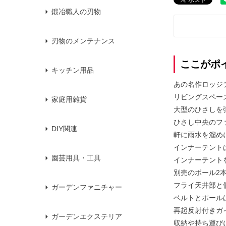
鍛冶職人の刃物
刃物のメンテナンス
ここがポ
キッチン用品
あの名作ロッジ
リビングスペー
家庭用雑貨
大型のひさしを
ひさし中央のフ
DIY関連
軒に雨水を溜め
インナーテント
園芸用具・工具
インナーテント
別売のポール2
フライ天井部と
ガーデンファニチャー
ベルトとポール
再起反射付きガ
ガーデンエクステリア
収納や持ち運び