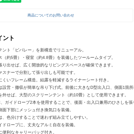
商品についてのお問い合わせ
イント
テント「ビバレー」を新構造でリニューアル。
ス（約5畳）・寝室（約4.8畳）を装備したツールームタイプ。
張り出せば、広く開放的なリビングスペースが確保できます。
ァスナーで分割して張り出しも可能です。
にくいフレーム構造。結露を軽減するライナーシート付き。
は設営・撤収が簡単な吊り下げ式。前後に大きなD型出入口、側面1箇所
を外せば、大型のスクリーンテント（約10畳）として使用できます。
本、ガイドロープ2本を使用することで、後面・出入口兼用のひさしを張
側面下部にメッシュ付き換気口を装備。
は、色分けすることで迷わず組み立てしやすい。
イドロープに、丈夫なアルミ自在を装備。
に便利なキャリーバッグ付き。