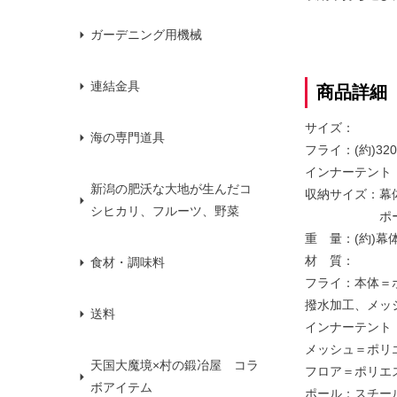
ガーデニング用機械
連結金具
商品詳細
サイズ：
海の専門道具
フライ：(約)320×
インナーテント：(約
新潟の肥沃な大地が生んだコ
収納サイズ：幕体：
シヒカリ、フルーツ、野菜
ポール：72
重 量：(約)幕体
材 質：
食材・調味料
フライ：本体＝ポ
撥水加工、メッ
送料
インナーテント
メッシュ＝ポリ
天国大魔境×村の鍛冶屋 コラ
フロア＝ポリエステ
ボアイテム
ポール：スチール