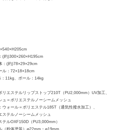
540×H205cm
)300×260×H195cm
(約)78×29×29cm
×18×18cm
：11kg、ポール：14kg
リエステルリップストップ210T（PU2,000mm）UV加工、
シュ＝ポリエステルノーシームメッシュ
：ウォール＝ポリエステル185T（通気性撥水加工）、
エステルノーシームメッシュ
ルOXF150D（PU3,000mm）
（粉体塗装）φ22mm・φ19mm