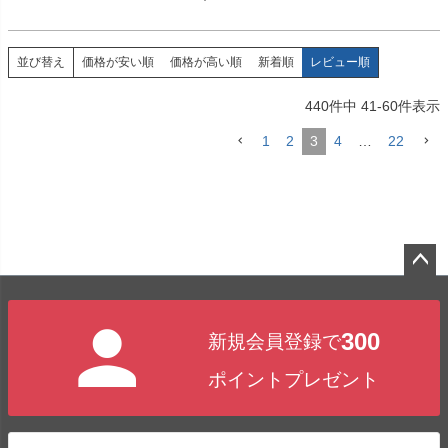
価格が安い順
価格が高い順
新着順
レビュー順
並び替え
440
件中
41
-
60
件表示
1
2
3
4
…
22
ペー
ジト
300
新規会員登録で
ップ
へ
ポイントプレゼント