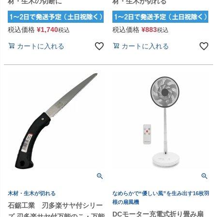
材・生木の切断に
材・生木が切れる
税込価格
¥
1,740
税込価格
¥
883
税込
税込
カートに入れる
カートに入れる
木材・生木が切れる
なめらかで“優しい風”を生み出す16枚羽
根の扇風機
石鋸工業 刃多楽サヤ付シリー
DCモーター充電式折り畳み扇
ズ 刃多楽サヤ付万能のこ・万能