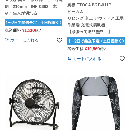
風機 ETOCA BGF-011P
鋸 210mm INK-0362 木
ビーカム
材・生木が切れる
リビング 卓上 アウトドア 工場
作業場 充電式扇風機
税込価格
¥
1,518
税込
【頑張って送料無料！】
カートに入れる
税込価格
¥
10,560
税込
カートに入れる