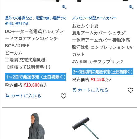
屋外での作業など、電源の無い場所での
ズレない一体型アームカバー
使用に便利です
おたふく手袋
DCモーター充電式アルミブレ
夏用アームカバー シュラグ
ードフロアファン12インチ
一体型アームカバー 接触冷感
BGF-12RFE
吸汗速乾 コンプレッション UV
ビーカム
カット
工場扇 充電式扇風機
JW-636 カモフラブラック
【頑張って送料無料！】
税込価格
¥
1,180
税込
税込価格
¥
10,600
税込
カートに入れる
カートに入れる