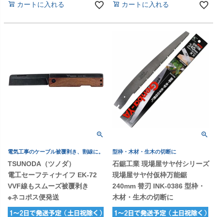
カートに入れる
カートに入れる
電気工事のケーブル被覆剥き、割線に。
型枠・木材・生木の切断に
TSUNODA（ツノダ）
石鋸工業 現場屋サヤ付シリーズ
電工セーフティナイフ EK-72
現場屋サヤ付仮枠万能鋸
VVF線もスムーズ被覆剥き
240mm 替刃 INK-0386 型枠・
※ネコポス便発送
木材・生木の切断に