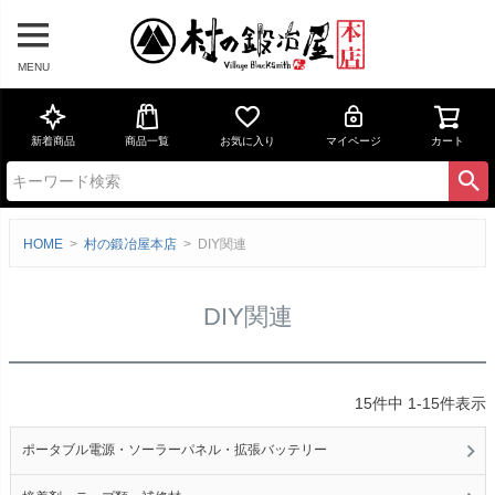
MENU
新着商品
商品一覧
お気に入り
マイページ
カート
HOME
村の鍛冶屋本店
DIY関連
DIY関連
15
件中
1
-
15
件表示
ポータブル電源・ソーラーパネル・拡張バッテリー