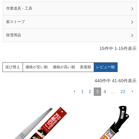
作業道具・工具
薪ストーブ
除雪用品
15
件中
1
-
15
件表示
価格が安い順
価格が高い順
新着順
レビュー順
並び替え
440
件中
41
-
60
件表示
1
2
3
4
…
22