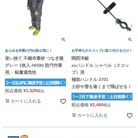
あらゆる作業の汚れ防止用に！
お手持ちのスコップに取り付けるだけ！
使い捨て 不織布素材 つなぎ服
関西洋鋸
グレー 1枚入 #6590 防汚作業
ezハンドル シャベル（スコッ
用,・軽量通気性
プ）用
補助ハンドル 3701
土砂や雪を遠くまで飛ばせる！
税込価格
¥
1,320
税込
カートに入れる
税込価格
¥
2,460
税込
カートに入れる