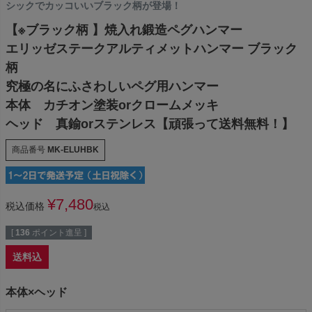
シックでカッコいいブラック柄が登場！
【※ブラック柄 】焼入れ鍛造ペグハンマー
エリッゼステークアルティメットハンマー ブラック
柄
究極の名にふさわしいペグ用ハンマー
本体 カチオン塗装orクロームメッキ
ヘッド 真鍮orステンレス【頑張って送料無料！】
商品番号
MK-ELUHBK
¥
7,480
税込価格
税込
[
136
ポイント進呈 ]
送料込
本体×ヘッド