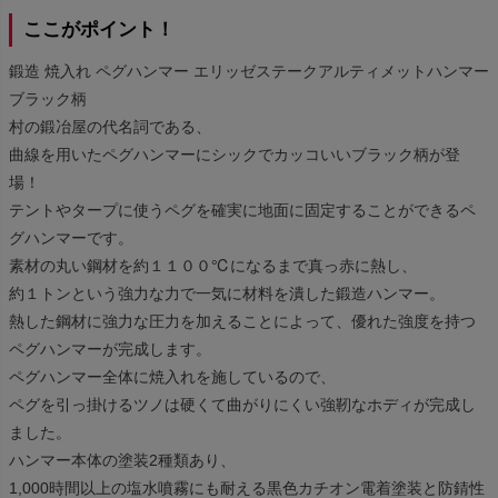
ここがポイント！
鍛造 焼入れ ペグハンマー エリッゼステークアルティメットハンマー
ブラック柄
村の鍛冶屋の代名詞である、
曲線を用いたペグハンマーにシックでカッコいいブラック柄が登
場！
テントやタープに使うペグを確実に地面に固定することができるペ
グハンマーです。
素材の丸い鋼材を約１１００℃になるまで真っ赤に熱し、
約１トンという強力な力で一気に材料を潰した鍛造ハンマー。
熱した鋼材に強力な圧力を加えることによって、優れた強度を持つ
ペグハンマーが完成します。
ペグハンマー全体に焼入れを施しているので、
ペグを引っ掛けるツノは硬くて曲がりにくい強靭なホディが完成し
ました。
ハンマー本体の塗装2種類あり、
1,000時間以上の塩水噴霧にも耐える黒色カチオン電着塗装と防錆性