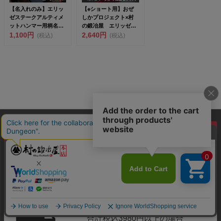
【名入れのみ】エリッ
【※ショート用】おぜ
ゼステークアルティメ
しかプロジェクト×村
ットハンマー用柄名入
の鍛冶屋 エリッゼス
れ ハンマーの柄に名
1,100円
テークアルティメット
2,640円
(税込)
(税込)
入れ...
ハン...
300
新規会員登録で
ポイントプレゼント
全国送料880円（沖縄・離島除く）注文
合計税込3980円以上の場合