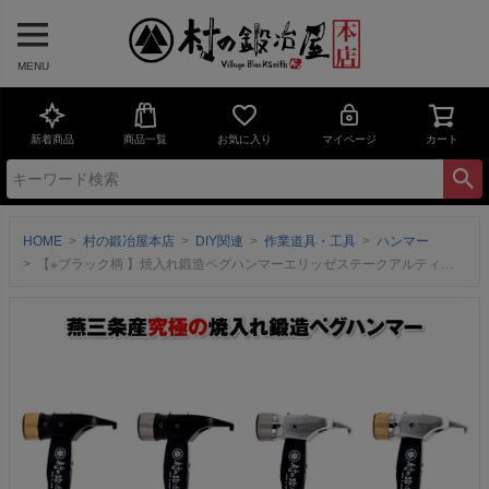
MENU
新着商品
商品一覧
お気に入り
マイページ
カート
HOME
村の鍛冶屋本店
DIY関連
作業道具・工具
ハンマー
【※ブラック柄 】焼入れ鍛造ペグハンマーエリッゼステークアルティメットハンマー ブラック柄究極の名にふさわしいペグ用ハンマー本体 カチオン塗装orクロームメッキヘッド 真鍮orステンレス【頑張って送料無料！】