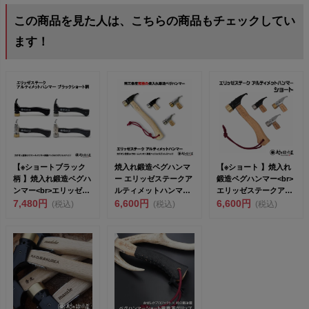
この商品を見た人は、こちらの商品もチェックしてい
ます！
【※ショートブラック
焼入れ鍛造ペグハンマ
【※ショート 】焼入れ
柄 】焼入れ鍛造ペグハ
ー エリッゼステークア
鍛造ペグハンマー<br>
ンマー<br>エリッゼス
ルティメットハンマー
エリッゼステークアル
テーク...
7,480円
究極の名にふさわし
6,600円
ティメ...
6,600円
(税込)
(税込)
(税込)
い...