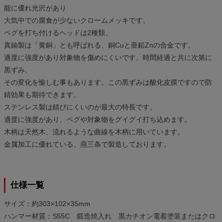
能に優れ光沢があり
大気中での腐食が少ないクロームメッキです。
ペグを打ち付けるヘッドは2種類。
真鍮製は「黄銅」とも呼ばれる、銅Cuと亜鉛Znの合金です。
適度に強度があり対象物を傷めにくいです、時間経過と共に次第に
黒ずみ、
その変化を愉しむ事もあります。この黒ずみは酸化皮膜ですので防
錆効果も期待できます。
ステンレス製は錆びにくいのが最大の特長です。
適度に強度があり、ペグや対象物をグイグイ打ち込めます。
木柄は天然木、流れるような曲線を木柄に用いています。
金属加工に優れている、燕三条で製造しております。
仕様一覧
サイズ：約303×102×35mm
ハンマー材質：S55C 鍛造焼入れ 黒カチオン電着塗装またはクロ