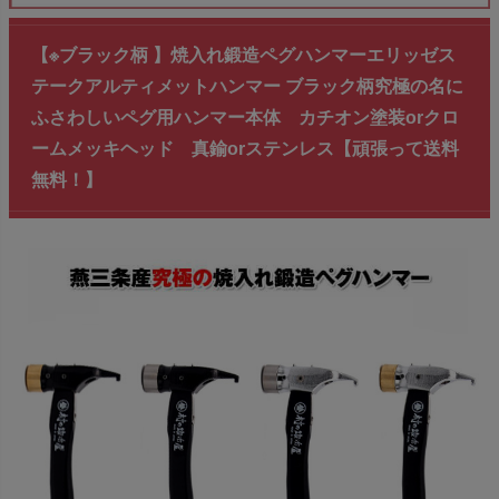
【※ブラック柄 】焼入れ鍛造ペグハンマーエリッゼス
テークアルティメットハンマー ブラック柄究極の名に
ふさわしいペグ用ハンマー本体 カチオン塗装orクロ
ームメッキヘッド 真鍮orステンレス【頑張って送料
無料！】