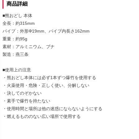
商品詳細
■熊おどし 本体
全長：約315mm
パイプ：外形Φ19mm、パイプ内長さ162mm
重量：約95g
素材：アルミニウム、ブナ
製造：燕三条
■使用上の注意
・熊おどし本体には必ず1本ずつ爆竹を使用する
・火薬使用・危険・正しく使い、分解しない
・決してのぞかない
・素手で爆竹を持たない
・使用時間と場所は他の迷惑にならないようにする
・燃えるもののない広い場所で使用する