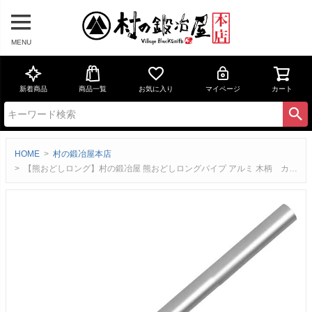
MENU
新着商品
商品一覧
お気に入り
マイページ
カート
HOME
村の鍛冶屋本店
【熊おどしロング】村の鍛冶屋 熊おどしロングパイプ アルミ 木柄 カラビナ付【燕三条製】熊よけ 熊に人の存在を知らせる 登山 キャンプネコポス