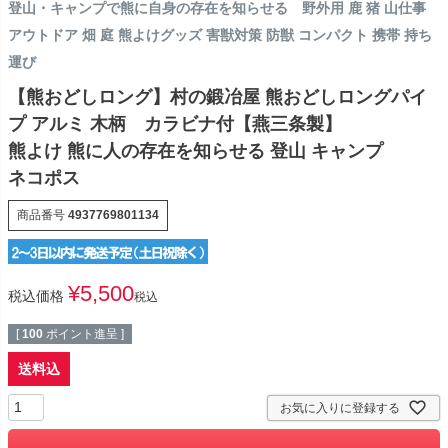
登山・キャンプで熊に自身の存在を知らせる 野外用 鹿 猪 山仕事
アウトドア 畑 庭 熊よけグッズ 害獣対策 防獣 コンパクト 携帯 持ち
運び
【熊おどしロング】村の鍛冶屋 熊おどしロングパイ
プ アルミ 木柄 カラビナ付【燕三条製】
熊よけ 熊に人の存在を知らせる 登山 キャンプ
ネコポス
商品番号
4937769801134
¥
5,500
税込価格
税込
[
100
ポイント進呈 ]
送料込
お気に入りに登録する