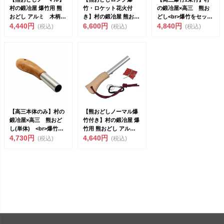
村の鍛冶屋 爆竹用 熊
竹・ロケット花火付
の鍛冶屋×高三 熊お
おどし アルミ 木柄
き】村の鍛冶屋 熊おど
どし<br>爆竹をセット
カラビナ付 MK-0...
4,440円
しロングパイプ ロケッ
6,600円
して音で...
4,840円
(税込)
(税込)
(税込)
ト花...
【高三本体のみ】村の
【熊おどしノーマル爆
鍛冶屋×高三 熊おど
竹付き】村の鍛冶屋 爆
し(単体) <br>爆竹を
竹用 熊おどし アルミ
セット...
4,730円
木柄 カラビナ 爆...
4,640円
(税込)
(税込)