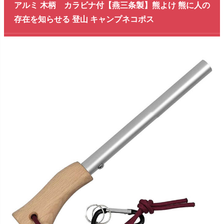
アルミ 木柄 カラビナ付【燕三条製】熊よけ 熊に人の
存在を知らせる 登山 キャンプネコポス