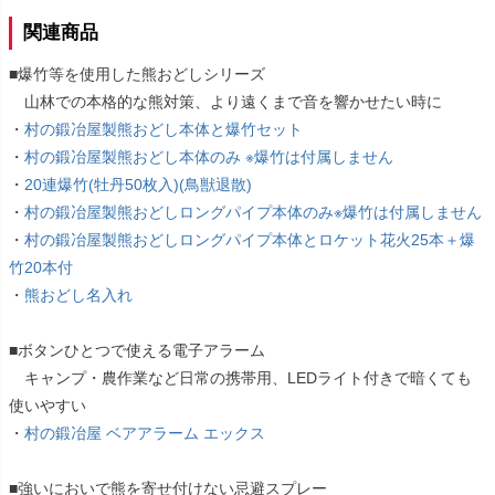
関連商品
■爆竹等を使用した熊おどしシリーズ
山林での本格的な熊対策、より遠くまで音を響かせたい時に
・
村の鍛冶屋製熊おどし本体と爆竹セット
・
村の鍛冶屋製熊おどし本体のみ ※爆竹は付属しません
・
20連爆竹(牡丹50枚入)(鳥獣退散)
・
村の鍛冶屋製熊おどしロングパイプ本体のみ※爆竹は付属しません
・
村の鍛冶屋製熊おどしロングパイプ本体とロケット花火25本＋爆
竹20本付
・
熊おどし名入れ
■ボタンひとつで使える電子アラーム
キャンプ・農作業など日常の携帯用、LEDライト付きで暗くても
使いやすい
・
村の鍛冶屋 ベアアラーム エックス
■強いにおいで熊を寄せ付けない忌避スプレー