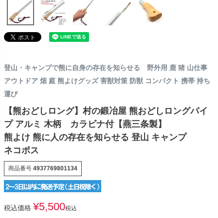
登山・キャンプで熊に自身の存在を知らせる 野外用 鹿 猪 山仕事
アウトドア 畑 庭 熊よけグッズ 害獣対策 防獣 コンパクト 携帯 持ち
運び
【熊おどしロング】村の鍛冶屋 熊おどしロングパイ
プ アルミ 木柄 カラビナ付【燕三条製】
熊よけ 熊に人の存在を知らせる 登山 キャンプ
ネコポス
商品番号
4937769801134
¥
5,500
税込価格
税込