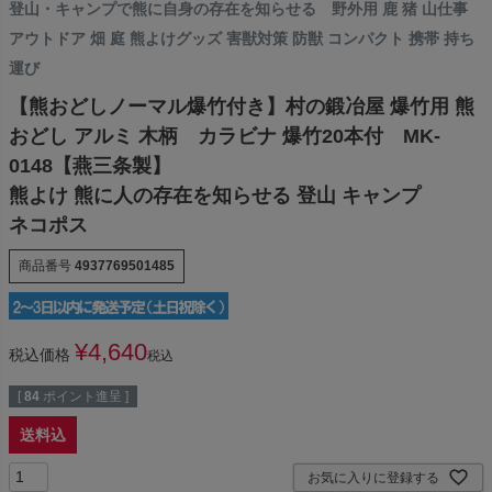
登山・キャンプで熊に自身の存在を知らせる 野外用 鹿 猪 山仕事
アウトドア 畑 庭 熊よけグッズ 害獣対策 防獣 コンパクト 携帯 持ち
運び
【熊おどしノーマル爆竹付き】村の鍛冶屋 爆竹用 熊
おどし アルミ 木柄 カラビナ 爆竹20本付 MK-
0148【燕三条製】
熊よけ 熊に人の存在を知らせる 登山 キャンプ
ネコポス
商品番号
4937769501485
¥
4,640
税込価格
税込
[
84
ポイント進呈 ]
送料込
お気に入りに登録する