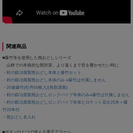
関連商品
■爆竹等を使用した熊おどしシリーズ
山林での本格的な熊対策、より遠くまで音を響かせたい時に
・
村の鍛冶屋製熊おどし本体と爆竹セット
・
村の鍛冶屋製熊おどし本体のみ ※爆竹は付属しません
・
20連爆竹(牡丹50枚入)(鳥獣退散)
・
村の鍛冶屋製熊おどしロングパイプ本体のみ※爆竹は付属しません
・
村の鍛冶屋製熊おどしロングパイプ本体とロケット花火25本＋爆
竹20本付
・
熊おどし名入れ
■ボタンひとつで使える電子アラーム