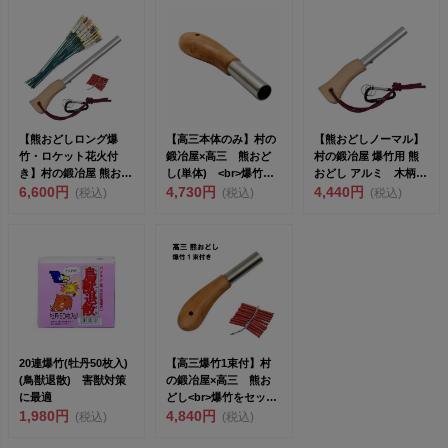
【熊おどしロング爆
【高三本体のみ】村の
【熊おどしノーマル】
竹・ロケット花火付
鍛冶屋×高三 熊おど
村の鍛冶屋 爆竹用 熊
き】村の鍛冶屋 熊おど
し(単体) <br>爆竹を
おどし アルミ 木柄
しロングパイプ ロケッ
6,600円
セット...
4,730円
カラビナ付 MK-0...
4,440円
(税込)
(税込)
(税込)
ト花...
20連爆竹(牡丹50枚入)
【高三爆竹1束付】村
(鳥獣退散) 害獣対策
の鍛冶屋×高三 熊お
に最適
どし<br>爆竹をセット
1,980円
して音で...
4,840円
(税込)
(税込)