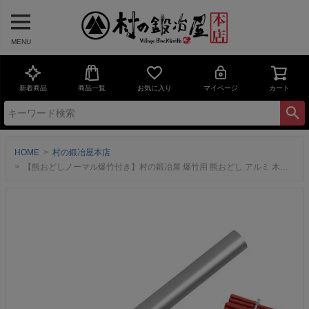
MENU
新着商品
商品一覧
お気に入り
マイページ
カート
HOME
村の鍛冶屋本店
【熊おどしノーマル爆竹付き】村の鍛冶屋 爆竹用 熊おどし アルミ 木柄 カラビナ 爆竹20本付 MK-0148【燕三条製】熊よけ 熊に人の存在を知らせる 登山 キャンプネコポス