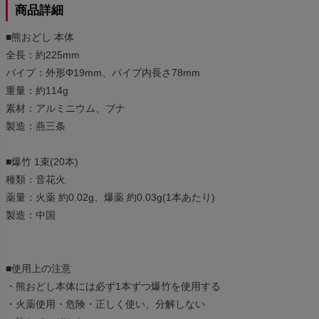
商品詳細
■熊おどし 本体
全長：約225mm
パイプ：外形Φ19mm、パイプ内長さ78mm
重量：約114g
素材：アルミニウム、ブナ
製造：燕三条
■爆竹 1束(20本)
種類：音花火
薬量：火薬 約0.02g、爆薬 約0.03g(1本あたり)
製造：中国
■使用上の注意
・熊おどし本体には必ず1本ずつ爆竹を使用する
・火薬使用・危険・正しく使い、分解しない