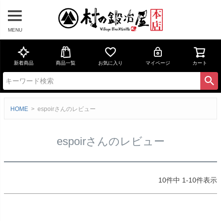
MENU
新着商品
商品一覧
お気に入り
マイページ
カート
HOME
espoirさんのレビュー
espoirさんのレビュー
10
件中
1
-
10
件表示