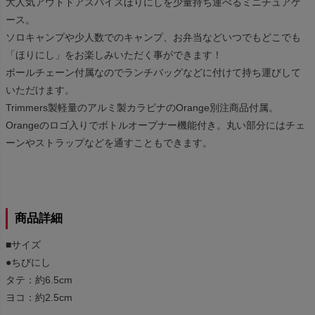
大人気アウトドアスパイスほりにしを少量持ち運べるミニチュアケ
ース。
ソロキャンプや少人数でのキャンプ、お弁当などいつでもどこでも
「ほりにし」をお楽しみいただく事ができます！
ボールチェーン付属なのでランチバッグなどに付けて持ち運びして
いただけます。
Trimmers製軽量のアルミ製カラビナのOrange別注商品付属。
Orangeのロゴ入りでボトルオープナー機能付き。丸い部分にはチェ
ーンやストラップなどを通すこともできます。
商品詳細
■サイズ
●ちびにし
タテ：約6.5cm
ヨコ：約2.5cm