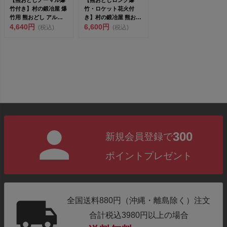
【熊おどしノーマル爆
【熊おどしロング爆
竹付き】村の鍛冶屋 爆
竹・ロケット花火付
竹用 熊おどし アルミ
き】村の鍛冶屋 熊おど
木柄 カラビナ 爆...
4,640円
しロングパイプ ロケッ
6,600円
(税込)
(税込)
ト花...
300
新規会員登録で
ポイントプレゼント
全国送料880円（沖縄・離島除く）注文
合計税込3980円以上の場合