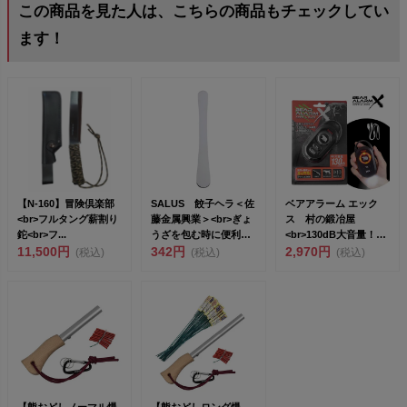
この商品を見た人は、こちらの商品もチェックしてい
ます！
【N-160】冒険倶楽部
SALUS 餃子ヘラ＜佐
ベアアラーム エック
<br>フルタング薪割り
藤金属興業＞<br>ぎょ
ス 村の鍛冶屋
鉈<br>フ...
うざを包む時に便利な
<br>130dB大音量！
11,500円
ステ...
342円
USB-C...
2,970円
(税込)
(税込)
(税込)