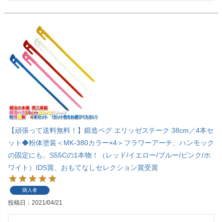
【頑張って送料無料！】鍛造ペグ エリッゼステーク 38cm／4本セ
ット◆粉体塗装＜MK-380カラー×4＞フラワーアーチ、ハンモック
の固定にも。S55Cの1本物！（レッド/イエロー/ブルー/ピンク/ホ
ワイト）IDS賞、おもてなしセレクション賞受賞
購入者
投稿日
2021/04/21