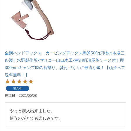
全鋼ハンドアックス カービングアックス馬斧500g刃物の本場三
条製！水野製作所×マサコー山口木工×村の鍛冶屋革ケース付！樫
300mmキャンプ時の薪割り、焚付づくりに最適な鉞！【頑張って
送料無料！】
購入者
投稿日
2021/05/08
やっと購入出来ました。

使うのがとても楽しみです。