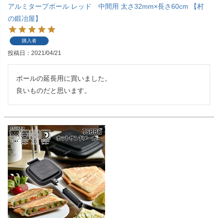
アルミタープポール レッド 中間用 太さ32mm×長さ60cm 【村
の鍛冶屋】
購入者
投稿日
2021/04/21
ポールの延長用に買いました。

良いものだと思います。