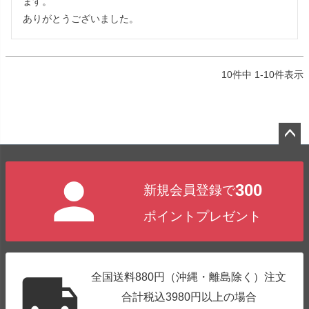
ます。

ありがとうございました。
10
件中
1
-
10
件表示
ペー
ジト
300
新規会員登録で
ップ
へ
ポイントプレゼント
全国送料880円（沖縄・離島除く）注文
合計税込3980円以上の場合