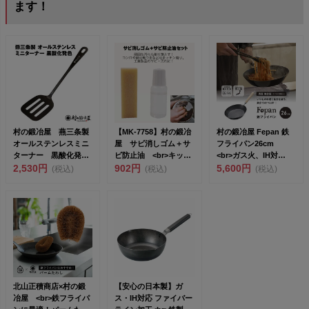
ます！
村の鍛冶屋 燕三条製
【MK-7758】村の鍛冶
村の鍛冶屋 Fepan 鉄
オールステンレスミニ
屋 サビ消しゴム＋サ
フライパン26cm
ターナー 黒酸化発色
ビ防止油 <br>キッチ
<br>ガス火、IH対
<br>全長...
2,530円
ン...
902円
応 ...
5,600円
(税込)
(税込)
(税込)
北山正積商店×村の鍛
【安心の日本製】ガ
冶屋 <br>鉄フライパ
ス・IH対応 ファイバー