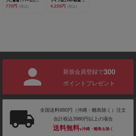
ンに最適！パームたわ
ライン加工<br>鉄製 深
し &l...
770円
型い...
4,235円
(税込)
(税込)
300
新規会員登録で
ポイントプレゼント
全国送料880円（沖縄・離島除く）注文
合計税込3980円以上の場合
送料無料
※沖縄・離島を除く