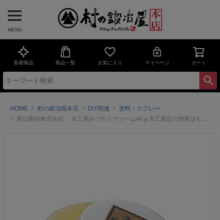
MENU
新着商品
商品一覧
お気に入り
マイページ
カート
HOME
村の鍛冶屋本店
DIY関連
塗料・スプレー
尾山製材株式会社 木工用みつろうクリーム40ｇ木工製品の塗装はもちろん、革製品・竹製品の保護にも使える【ネコポス配送】【頑張って送料無料！】