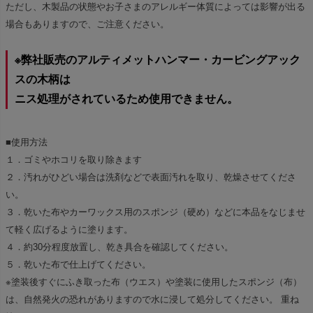
ただし、木製品の状態やお子さまのアレルギー体質によっては影響が出る
場合もありますので、ご注意ください。
※弊社販売のアルティメットハンマー・カービングアック
スの木柄は
ニス処理がされているため使用できません。
■使用方法
１．ゴミやホコリを取り除きます
２．汚れがひどい場合は洗剤などで表面汚れを取り、乾燥させてくださ
い。
３．乾いた布やカーワックス用のスポンジ（硬め）などに本品をなじませ
て軽く広げるように塗ります。
４．約30分程度放置し、乾き具合を確認してください。
５．乾いた布で仕上げてください。
※塗装後すぐにふき取った布（ウエス）や塗装に使用したスポンジ（布）
は、自然発火の恐れがありますので水に浸して処分してください。 重ね