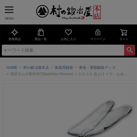
MENU
新着商品
商品一覧
お気に入り
マイページ
カート
HOME
村の鍛冶屋本店
家庭用雑貨
害虫・害獣駆除グッズ
高芝ギムネ製作所(Takashiba Gimune) ミキロコス 虫よけ イヤ～な虫の天敵 オニヤンマ兄弟 12cm 3WAY 安全ピン クリップ ストラップ 正規品 M-55ネコポス配送【頑張って送料無料！】