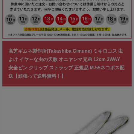
高芝ギムネ製作所(Takashiba Gimune) ミキロコス 虫
よけ イヤ～な虫の天敵 オニヤンマ兄弟 12cm 3WAY
安全ピン クリップ ストラップ 正規品 M-55ネコポス配
送【頑張って送料無料！】