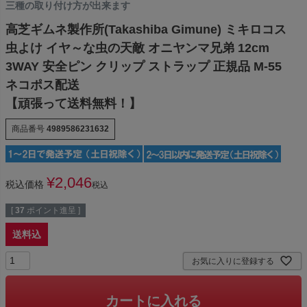
三種の取り付け方が出来ます
高芝ギムネ製作所(Takashiba Gimune) ミキロコス
虫よけ イヤ～な虫の天敵 オニヤンマ兄弟 12cm
3WAY 安全ピン クリップ ストラップ 正規品 M-55
ネコポス配送
【頑張って送料無料！】
商品番号
4989586231632
¥
2,046
税込価格
税込
[
37
ポイント進呈 ]
送料込
お気に入りに登録する
カートに入れる