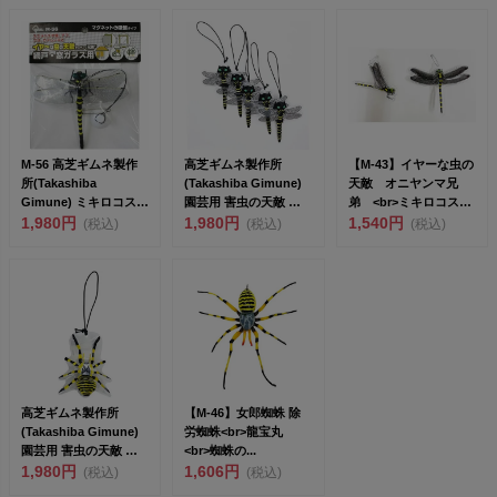
M-56 高芝ギムネ製作
高芝ギムネ製作所
【M-43】イヤーな虫の
所(Takashiba
(Takashiba Gimune)
天敵 オニヤンマ兄
Gimune) ミキロコス
園芸用 害虫の天敵 オ
弟 <br>ミキロコス
イヤ～な...
1,980円
ニヤンマ...
1,980円
<...
1,540円
(税込)
(税込)
(税込)
高芝ギムネ製作所
【M-46】女郎蜘蛛 除
(Takashiba Gimune)
労蜘蛛<br>龍宝丸
園芸用 害虫の天敵 除
<br>蜘蛛の...
労蜘蛛(...
1,980円
1,606円
(税込)
(税込)