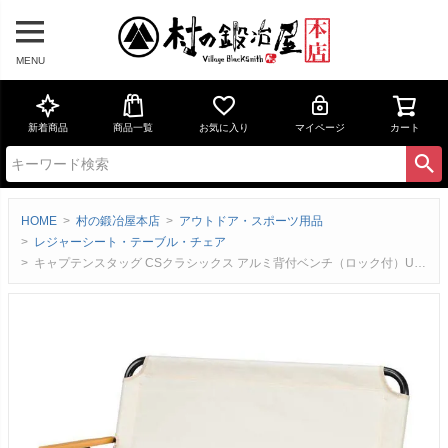
MENU
新着商品
商品一覧
お気に入り
マイページ
カート
HOME
村の鍛冶屋本店
アウトドア・スポーツ用品
レジャーシート・テーブル・チェア
キャプテンスタッグ CSクラシックス アルミ背付ベンチ（ロック付）UC-1894