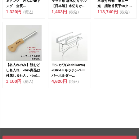
上トング わんONEト
ラック用 箸水切りザル
三条打刃物 東京一
ング 全長
【日本製】水切りかご
光 掴箸首長平90クロ
18cm（692549）<...
1,320円
簡単取り付...
1,463円
ー...
113,740円
(税込)
(税込)
(税込)
【名入れのみ】熊おど
ヨシカワ(Yoshikawa)
し名入れ <br>商品は
<BR>Hi キッチンペー
付属しません。<br&...
パーホルダー...
1,100円
4,620円
(税込)
(税込)