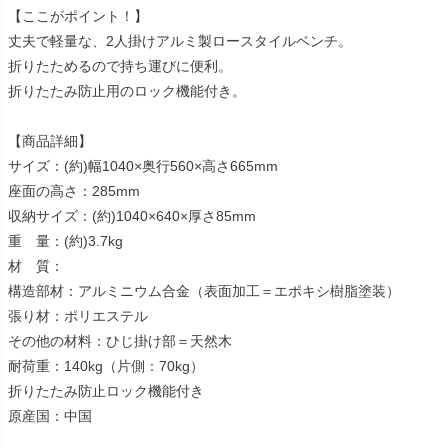
【ここがポイント！】
丈夫で軽量な、2人掛けアルミ製ロースタイルベンチ。
折りたためるので持ち運びに便利。
折りたたみ防止用のロック機能付き。
【商品詳細】
サイズ：(約)幅1040×奥行560×高さ665mm
座面の高さ：285mm
収納サイズ：(約)1040×640×厚さ85mm
重 量：(約)3.7kg
材 質：
構造部材：アルミニウム合金（表面加工＝エポキシ樹脂塗装）
張り材：ポリエステル
その他の材料：ひじ掛け部＝天然木
耐荷重：140kg（片側：70kg）
折りたたみ防止ロック機能付き
原産国：中国