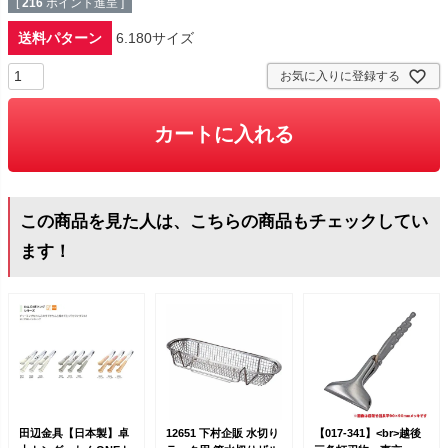
[
216
ポイント進呈 ]
送料パターン
6.180サイズ
お気に入りに登録する
カートに入れる
この商品を見た人は、こちらの商品もチェックしてい
ます！
田辺金具【日本製】卓
12651 下村企販 水切り
【017-341】<br>越後