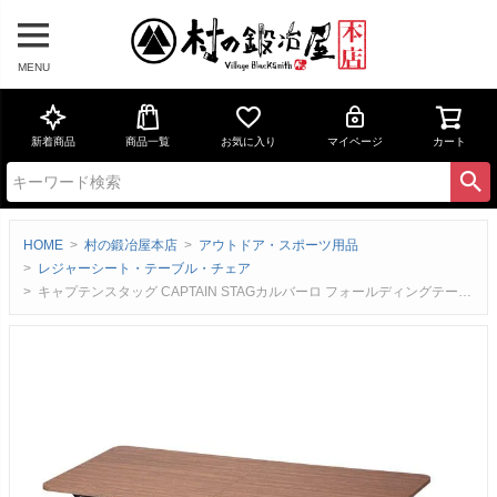
MENU
新着商品
商品一覧
お気に入り
マイページ
カート
HOME
村の鍛冶屋本店
アウトドア・スポーツ用品
レジャーシート・テーブル・チェア
キャプテンスタッグ CAPTAIN STAGカルバーロ フォールディングテーブル120×60 UC-0602【頑張って送料無料】