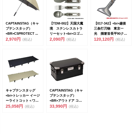
CAPTAINSTAG（キャ
【TDM-002】天国大魔
【017-342】<br>越後
プテンスタッグ）
境 ステンレスカトラ
三条打刃物 東京一
<BR>CSPROTECT ...
リーセット<br>ロゴと
光 掴箸首長平90クロ
2,970円
マ...
2,090円
ー...
120,120円
(税込)
(税込)
(税込)
キャプテンスタッグ
CAPTAINSTAG（キャ
<br>トレッカー イージ
プテンスタッグ）
ーライトコット＜ワイ
<BR>アウトドア コン
ド＞ （...
25,058円
テナ...
33,990円
(税込)
(税込)