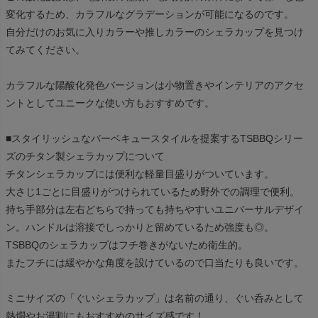
変化するため、カラフルなグラデーションが可能になるのです。
自分だけのお気に入りカラーや推しカラーのシェラカップを見つけ
てみてください。
カラフルな陽酸化発色バージョンは小物置きやインテリアのアクセ
ントとしてユニークな使い方もおすすめです。
■スタイリッシュなバーベキュースタイルを提案するTSBBQシリー
ズのチタン製シェラカップについて
チタンシェラカップには便利な軽量目盛りがついています。
大さじ1ごとに目盛りがつけられているため野外での調理で便利。
持ち手部分は左右どちらで持っても持ちやすいユニバーサルデザイ
ン。ハンドルは溶接でしっかりと留めているため強度も◎。
TSBBQのシェラカップはフチ巻きがないため衛生的。
またフチには緩やかな角度を設けているので口当たりも良いです。
ミニサイズの「ぐいシェラカップ」は名前の通り、ぐい呑みとして
熱燗やお湯割にもおすすめのサイズ感です！