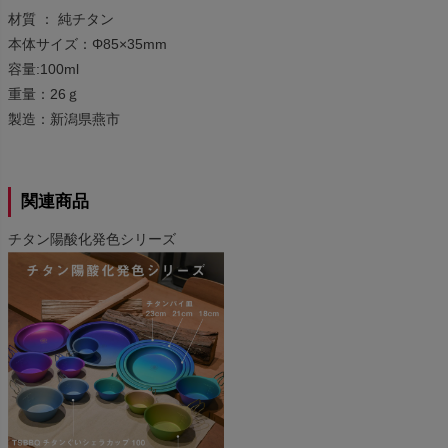
材質 ： 純チタン
本体サイズ：Φ85×35mm
容量:100ml
重量：26ｇ
製造：新潟県燕市
関連商品
チタン陽酸化発色シリーズ