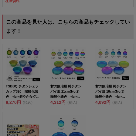
在庫切れ
この商品を見た人は、こちらの商品もチェックしてい
ます！
TSBBQ チタンシェラ
村の鍛冶屋 純チタン
村の鍛冶屋 純チタン
カップ320 陽酸化発
パイ皿 21cm(No.2)
パイ皿 18cm(No.3)
色 <br>鮮やかなグラ
陽酸化発色 <br>...
陽酸化発色 <br>...
デ...
6,270円
4,312円
4,092円
(税込)
(税込)
(税込)