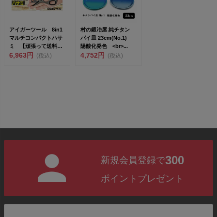
アイガーツール 8in1
村の鍛冶屋 純チタン
マルチコンパクトハサ
パイ皿 23cm(No.1)
ミ 【頑張って送料無
陽酸化発色 <br>...
料！】ネコポス 錆
6,963円
4,752円
(税込)
(税込)
び...
300
新規会員登録で
ポイントプレゼント