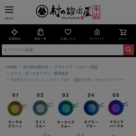
MENU
新着商品
商品一覧
お気に入り
マイページ
カート
HOME
村の鍛冶屋本店
アウトドア・スポーツ用品
ナイフ・ダッチオーブン・調理器具
TSBBQ チタンぐいシェラカップ100 陽酸化発色 鮮やかなグラデーションカラー 【頑張って送料無料！】