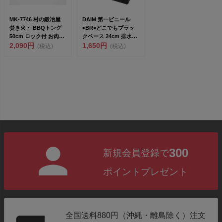
MK-7746 村の鍛冶屋
DAIM 第一ビニール
焚き火・ BBQトング
<BR>どこでもブラッ
50cm ロック付 お肉は
クベース 24cm 排水ト
もちろ...
2,090円
レ...
1,650円
(税込)
(税込)
300
新規会員登録で
ポイントプレゼント
全国送料880円（沖縄・離島除く）注文