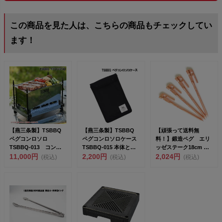
この商品を見た人は、こちらの商品もチェックしてい
ます！
【燕三条製】TSBBQ
【燕三条製】TSBBQ
【頑張って送料無
ペグコンロソロ
ペグコンロソロケース
料！】鍛造ペグ エリ
TSBBQ-013 コンパ
TSBBQ-015 本体とボ
ッゼステーク18cm ブ
クトに収納できるス...
11,000円
ードを収納...
2,200円
ロンズメッキ塗装 4
2,024円
(税込)
(税込)
(税込)
本セ...