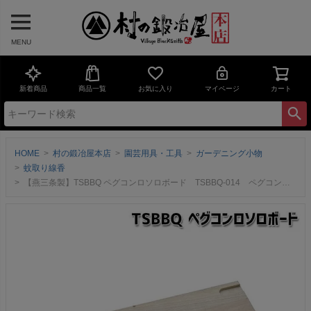
MENU
新着商品
商品一覧
お気に入り
マイページ
カート
HOME
村の鍛冶屋本店
園芸用具・工具
ガーデニング小物
蚊取り線香
【燕三条製】TSBBQ ペグコンロソロボード TSBBQ-014 ペグコンロソロの熱からテーブルを守るボードとして まな板としても使える ネコポス配送のため代引き、日時指定不可【頑張って送料無料！】