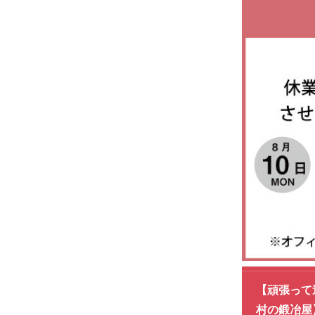
【頑張って
村の鍛冶屋