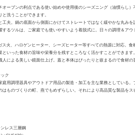
チオーブンの利点である使い始めや使用後のシーズニング（油慣らし）
りと洗うことができます。
と工夫。鍋の底面から側面にかけてストレートではなく緩やかな丸みを
躍するツルは、ご家庭でも使いやすいよう着脱式に。日々の調理＆アウ
00V、ガス火、ハロゲンヒーター、シーズヒーター等すべての熱源に対応
菜といった食材の旨味や栄養分を残すところなく活かすことができます
職人による美しい鏡面仕上げ。蓋と本体はぴったりと嵌まるので食材の
テック
家庭用調理器具やアウトドア用品の製造・加工を主な業務としている。
のはものづくりの町、燕でもめずらしい。それにより高品質な製品をス
テンレス三層鋼