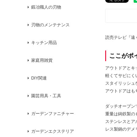
鍛冶職人の刃物
刃物のメンテナンス
読売テレビ『遠
キッチン用品
ここがポ
家庭用雑貨
アウトドアとキ
軽くてサビにく
DIY関連
スタイリッシュ
アウトドアはも
園芸用具・工具
ダッチオーブン
ガーデンファニチャー
重量は鋳鉄製の
ステンレスとア
レス製鍋のデメ
ガーデンエクステリア