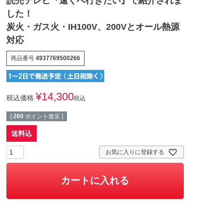
読売テレビ『遠くへ行きたい』で紹介されま
した！
炭火・ガス火・IH100V、200Vとオール熱源
対応
商品番号
4937769500266
¥
14,300
税込価格
税込
[
260
ポイント進呈 ]
送料込
お気に入りに登録する
カートに入れる