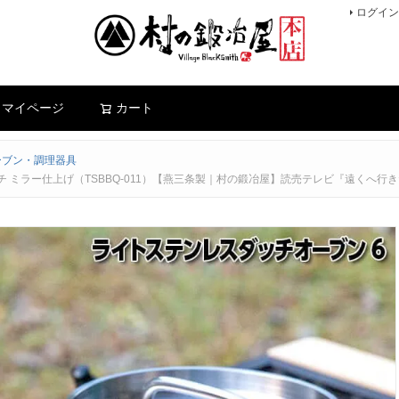
ログイン
検索
マイページ
カート
ーブン・調理器具
 ミラー仕上げ（TSBBQ-011）【燕三条製｜村の鍛冶屋】読売テレビ『遠くへ行き