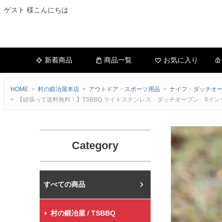
ゲスト 様こんにちは
新着商品
商品一覧
お気に入り
HOME
村の鍛冶屋本店
アウトドア・スポーツ用品
ナイフ・ダッチオ
【頑張って送料無料！】TSBBQ ライトステンレス ダッチオーブン 6インチ
Category
村の鍛冶屋本店
村の鍛冶屋 / TSBBQ