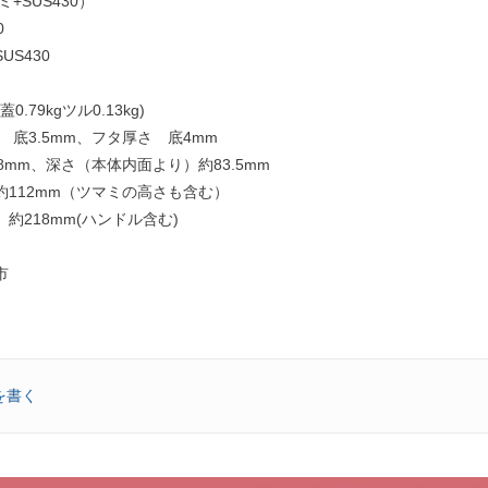
ミ+SUS430）
0
S430
蓋0.79kgツル0.13kg)
 底3.5mm、フタ厚さ 底4mm
8mm、深さ（本体内面より）約83.5mm
約112mm（ツマミの高さも含む）
約218mm(ハンドル含む)
市
を書く