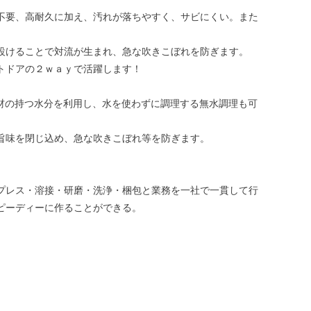
不要、高耐久に加え、汚れが落ちやすく、サビにくい。また
設けることで対流が生まれ、急な吹きこぼれを防ぎます。
トドアの２ｗａｙで活躍します！
。食材の持つ水分を利用し、水を使わずに調理する無水調理も可
。
旨味を閉じ込め、急な吹きこぼれ等を防ぎます。
プレス・溶接・研磨・洗浄・梱包と業務を一社で一貫して行
ピーディーに作ることができる。