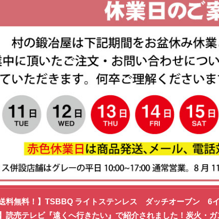
送料無料！】TSBBQ ライトステンレス ダッチオーブン 6イン
】読売テレビ『遠くへ行きたい』で紹介されました！炭火・ガス火・