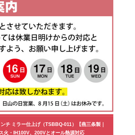
チ ミラー仕上げ（TSBBQ-011）【燕三条製｜
IH100V、200Vとオール熱源対応