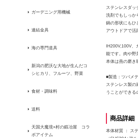
ステンレスダッ
ガーデニング用機械
洗剤でもしっか
鍋の形状にもひ
連結金具
アウトドアで活
IH200V,1
海の専門道具
能です。肉や野
本体は燕の磨き
新潟の肥沃な大地が生んだコ
シヒカリ、フルーツ、野菜
■製造：ツバメ
ステンレス製の
食材・調味料
うことができる
送料
商品詳細
天国大魔境×村の鍛冶屋 コラ
本体材質 ： ス
ボアイテム