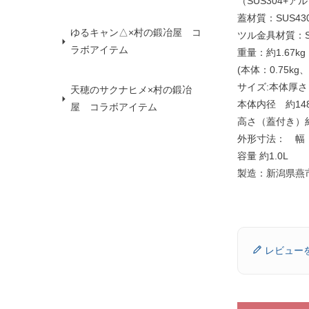
（SUS304+アル
蓋材質：SUS43
ゆるキャン△×村の鍛冶屋 コ
ツル金具材質：SU
ラボアイテム
重量：約1.67kg
(本体：0.75kg、
サイズ:本体厚さ
天穂のサクナヒメ×村の鍛冶
本体内径 約14
屋 コラボアイテム
高さ（蓋付き）
外形寸法： 幅 
容量 約1.0L
製造：新潟県燕
レビュー