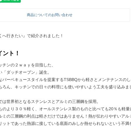
商品についてのお問い合わせ
くへ行きたい』で紹介されました！
イント！
ッチンの２ｗａｙを目指した、
い「ダッチオーブン」誕生。
なバーベキュースタイルを提案するTSBBQから軽さとメンテナンス
ちろん、キッチンでの日々の料理にも使いやすいよう工夫を盛り込みま
では世界初となるステンレスとアルミの三層鋼を採用。
ものより３０％軽く、オールステンレス製のものと比べても20％も軽量
ルミの三層鋼の利点は軽さだけではありません！熱が伝わりやすいアル
リットであった熱源に接している底面のみしか熱せられないという不満