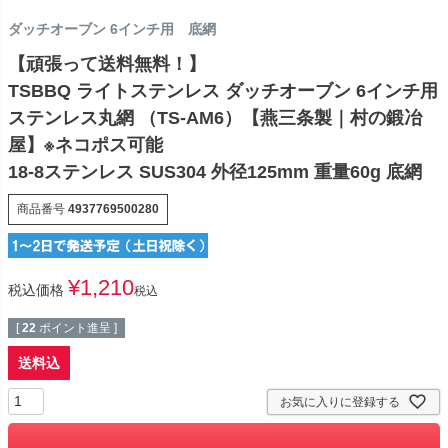
ダッチオーブン 6インチ用 底網
【頑張って送料無料！】
TSBBQ ライトステンレス ダッチオーブン 6インチ用
ステンレス丸網 （TS-AM6）【燕三条製｜村の鍛冶
屋】※ネコポス可能
18-8ステンレス SUS304 外径125mm 重量60g 底網
商品番号
4937769500280
¥
1,210
税込価格
税込
[
22
ポイント進呈 ]
送料込
お気に入りに登録する