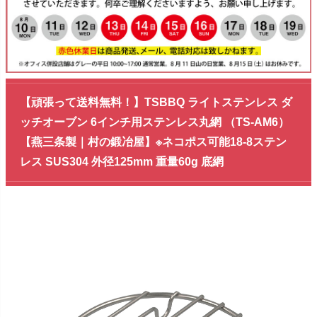
【頑張って送料無料！】TSBBQ ライトステンレス ダ
ッチオーブン 6インチ用ステンレス丸網 （TS-AM6）
【燕三条製｜村の鍛冶屋】※ネコポス可能18-8ステン
レス SUS304 外径125mm 重量60g 底網