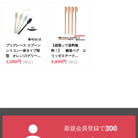
プリグレース スプーン
【頑張って送料無
シリコン一体タイプ深
料！】 鍛造ペグ エ
型 オレンジ/グリー
リッゼステーク
ン/ホワイト（PT-...
1,280円
38cm 4本セット
4,840円
(税込)
(税込)
MK-38...
300
新規会員登録で