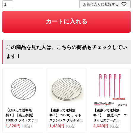
お気に入りに登録する
カートに入れる
この商品を見た人は、こちらの商品もチェックしてい
ます！
【頑張って送料無
【頑張って送料無
【頑張って送料無
料！】【燕三条製】
料！】TSBBQ ライト
料！】 鍛造ペグ エ
TSBBQ ライトステン
ステンレス ダッチオー
リッゼステーク
レス ダッチオーブン 8
1,320円
ブン 10インチ用ステ...
1,430円
28cm 5本セット
2,640円
(税込)
(税込)
(税込)
イ...
MK-28...