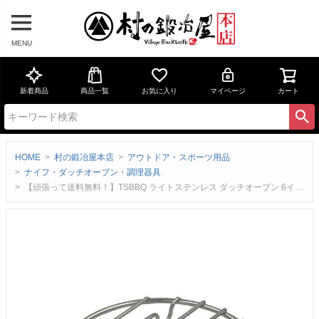
MENU
新着商品
商品一覧
お気に入り
マイページ
カート
HOME
村の鍛冶屋本店
アウトドア・スポーツ用品
ナイフ・ダッチオーブン・調理器具
【頑張って送料無料！】TSBBQ ライトステンレス ダッチオーブン 6インチ用ステンレス丸網 （TS-AM6）【燕三条製｜村の鍛冶屋】※ネコポス可能18-8ステンレス SUS304 外径125mm 重量60g 底網