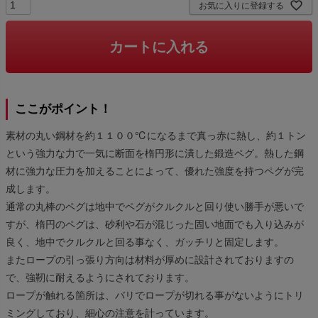
お気に入りに登録する
カートに入れる
ここがポイント！
素材の丸い鋼材を約１１００℃になるまで真っ赤に熱し、約１トン
という強力な力で一気に断面を楕円形に潰した鍛造ペグ。熱した鋼
材に強力な圧力を加えることによって、優れた強度を持つペグが完
成します。
通常の丸棒のペグは地中でペグがクルクルと回り使い勝手が悪いで
すが、楕円のペグは、砂利や石が混じった固い地面でも入り込みが
良く、地中でクルクルと回る事なく、ガッチリと固定します。
またロープの引っ張り方向は材料が厚めに設計されておりますの
で、強靭に耐えるようにされております。
ロープが触れる箇所は、バリでロープが切れる事がないようにトリ
ミングしており、細心の注意を計っています。