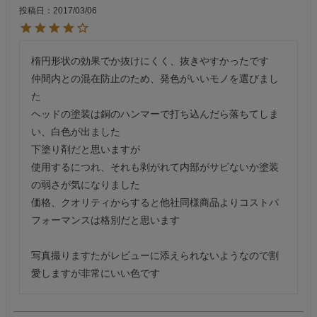
投稿日
2017/03/06
楕円形状の効果でか抜けにくく、抜きやすかったです

仲間内との混在防止のため、発色がいいモノを選びまし
た

ヘッドの塗装は銅のハンマーで打ち込んだら落ちてしま
い、白色が出ました

下塗り剤だと思いますが

使用するにつれ、それも剥がれて内部がサビないか塗装
の弱さが気になりました

価格、クオリティからすると他社同様商品よりコストパ
フォーマンスは格別だと思います

写真撮りますたがレビューに添えられないようなので割