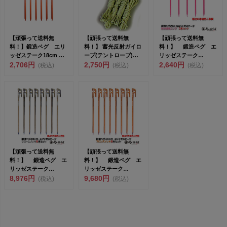
【頑張って送料無
【頑張って送料無
【頑張って送料無
料！】鍛造ペグ エリ
料！】 蓄光反射ガイロ
料！】 鍛造ペグ エ
ッゼステーク18cm 限
ープ(テントロープ)
リッゼステーク
定色 オレンジ 粉体塗
2,706円
5mm×4M 4本 自在...
2,750円
28cm 5本セット
2,640円
(税込)
(税込)
(税込)
装...
MK-28...
【頑張って送料無
【頑張って送料無
料！】 鍛造ペグ エ
料！】 鍛造ペグ エ
リッゼステーク
リッゼステーク
38cm 8本セット
8,976円
38cm 8本セット
9,680円
(税込)
(税込)
MK-38...
MK-38...