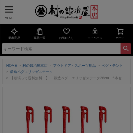
MENU
新着商品
商品一覧
お気に入り
マイページ
カート
HOME
村の鍛冶屋本店
アウトドア・スポーツ用品
ペグ・テント
鍛造ペグエリッゼステーク
【頑張って送料無料！】 鍛造ペグ エリッゼステーク28cm 5本セット MK-280RD×5本 粉体塗装 レッド 赤 フォージドステークス インナーテントやレジャーシートの固定に便利！ デザインコンペでIDS賞受賞 エリステ