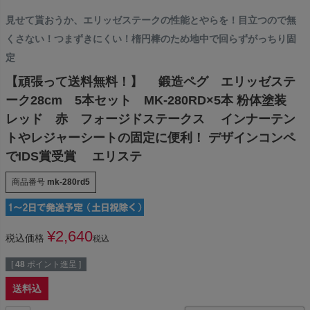
見せて貰おうか、エリッゼステークの性能とやらを！目立つので無
くさない！つまずきにくい！楕円棒のため地中で回らずがっちり固
定
【頑張って送料無料！】 鍛造ペグ エリッゼステ
ーク28cm 5本セット MK-280RD×5本 粉体塗装
レッド 赤 フォージドステークス インナーテン
トやレジャーシートの固定に便利！ デザインコンペ
でIDS賞受賞 エリステ
商品番号
mk-280rd5
¥
2,640
税込価格
税込
[
48
ポイント進呈 ]
送料込