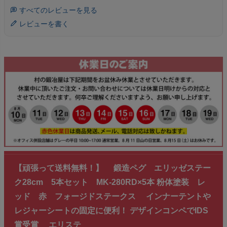
すべてのレビューを見る
レビューを書く
【頑張って送料無料！】 鍛造ペグ エリッゼステー
ク28cm 5本セット MK-280RD×5本 粉体塗装 レ
ッド 赤 フォージドステークス インナーテントや
レジャーシートの固定に便利！ デザインコンペでIDS
賞受賞 エリステ