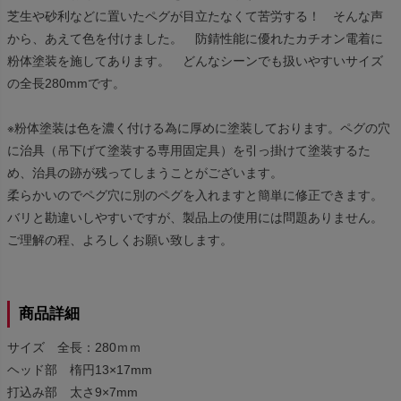
芝生や砂利などに置いたペグが目立たなくて苦労する！ そんな声
から、あえて色を付けました。 防錆性能に優れたカチオン電着に
粉体塗装を施してあります。 どんなシーンでも扱いやすいサイズ
の全長280mmです。
※粉体塗装は色を濃く付ける為に厚めに塗装しております。ペグの穴
に治具（吊下げて塗装する専用固定具）を引っ掛けて塗装するた
め、治具の跡が残ってしまうことがございます。
柔らかいのでペグ穴に別のペグを入れますと簡単に修正できます。
バリと勘違いしやすいですが、製品上の使用には問題ありません。
ご理解の程、よろしくお願い致します。
商品詳細
サイズ 全長：280ｍｍ
ヘッド部 楕円13×17mm
打込み部 太さ9×7mm