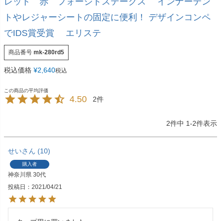
レッド 赤 フォージドステークス インナーテン
トやレジャーシートの固定に便利！ デザインコンペ
でIDS賞受賞 エリステ
商品番号
mk-280rd5
税込価格
¥
2,640
税込
4.50
2
2
件中
1
-
2
件表示
せい
10
購入者
神奈川県
30代
投稿日
2021/04/21