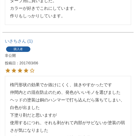
タープ用に買いました。

カラーが好きでこれにしています。

作りもしっかりしています。
いさち
1
購入者
非公開
投稿日
2017/03/06
楕円形状の効果でか抜けにくく、抜きやすかったです

仲間内との混在防止のため、発色がいいモノを選びました

ヘッドの塗装は銅のハンマーで打ち込んだら落ちてしまい、
白色が出ました

下塗り剤だと思いますが

使用するにつれ、それも剥がれて内部がサビないか塗装の弱
さが気になりました
