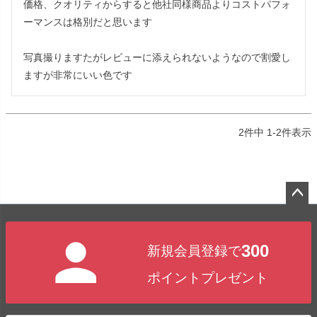
価格、クオリティからすると他社同様商品よりコストパフォ
ーマンスは格別だと思います

写真撮りますたがレビューに添えられないようなので割愛し
2
件中
1
-
2
件表示
ペー
ジト
300
新規会員登録で
ップ
へ
ポイントプレゼント