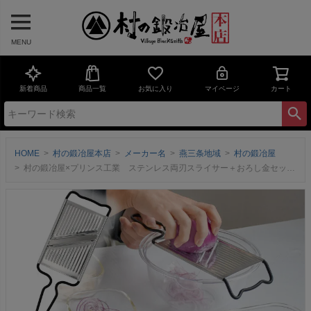
MENU
新着商品
商品一覧
お気に入り
マイページ
カート
HOME
村の鍛冶屋本店
メーカー名
燕三条地域
村の鍛冶屋
村の鍛冶屋×プリンス工業 ステンレス両刃スライサー＋おろし金セット マットブラック 三条製！往復スライス / 繊維を潰さずにおろせる ハンドルは汚れがつきにくいフッ素加工 ネコポス配送【頑張って送料無料！】