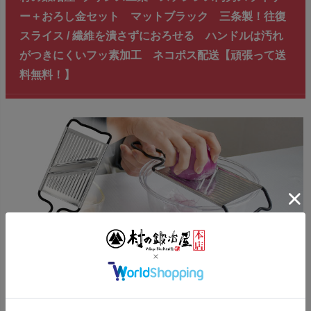
ー＋おろし金セット マットブラック 三条製！往復
スライス / 繊維を潰さずにおろせる ハンドルは汚れ
がつきにくいフッ素加工 ネコポス配送【頑張って送
料無料！】