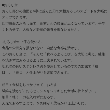
■おろし金
おろし部分の曲面とV字に並んだ刃で大根おろしのスピードを大幅に
アップできます。
凹型曲面のおろし面で、食材と刃の接面が広くなっています。手早
くおろせて、大根など野菜の栄養を損ないません。
-おろし金の上手な使い方-
食品の栄養分を損なわない、自然な食感を活かす。
このおろし金は、「そんな「食べるよろこび」を大切に考え、繊維
を潰さずにおろせるように工夫されています。
切れ味の良いステンレス刃を使用しているので力の加減で「粗
目」、「細目」と仕上がりを調節できます。
粗目：食材をしっかり当て、おろす
繊維を潰さずにおろせてシャキシャキした食感の仕上がりに。
細目：軽く、力を入れずにおろす。
刃先でおろすことで、きめ細かく柔らかい仕上がりに。