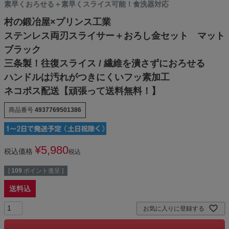
素早くおろせる＋素早くスライス可能！食洗器対応
村の鍛冶屋×プリンス工業
ステンレス両刃スライサー＋おろし金セット マット
ブラック
三条製！往復スライス / 繊維を潰さずにおろせる
ハンドルは汚れがつきにくいフッ素加工
ネコポス配送【頑張って送料無料！】
商品番号
4937769501386
¥
5,980
税込価格
税込
[
109
ポイント進呈 ]
送料込
お気に入りに登録する