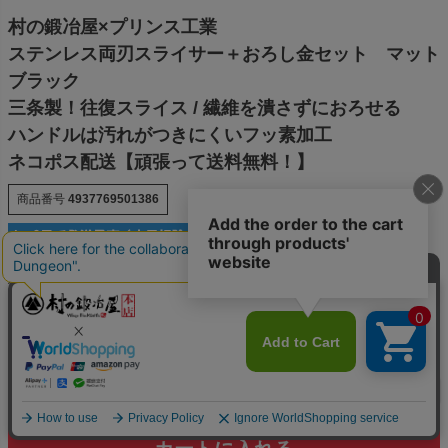
村の鍛冶屋×プリンス工業
ステンレス両刃スライサー＋おろし金セット マット
ブラック
三条製！往復スライス / 繊維を潰さずにおろせる
ハンドルは汚れがつきにくいフッ素加工
ネコポス配送【頑張って送料無料！】
商品番号
4937769501386
¥
5,980
税込価格
税込
[
109
ポイント進呈 ]
送料込
お気に入りに登録する