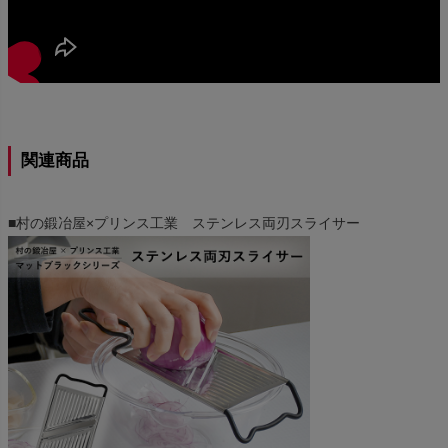
関連商品
■村の鍛冶屋×プリンス工業 ステンレス両刃スライサー