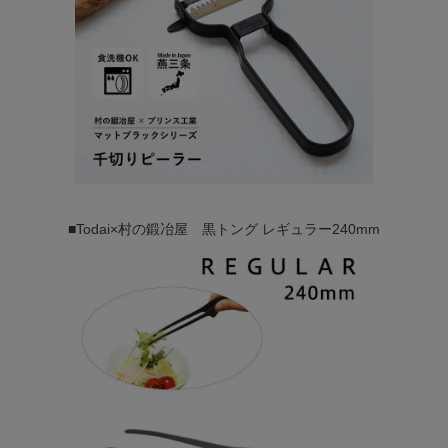
■Todai×村の鍛冶屋 黒トング レギュラー240mm