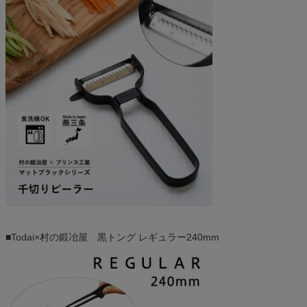
■Todai×村の鍛冶屋 黒トング レギュラー240mm