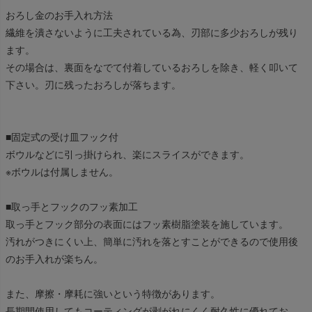
おろし金のお手入れ方法
繊維を潰さないように工夫されている為、刃部に多少おろしが残り
ます。
その場合は、裏面をなでて付着しているおろしを除き、軽く叩いて
下さい。刃に残ったおろしが落ちます。
■固定式の受け皿フック付
ボウルなどに引っ掛けられ、楽にスライスができます。
※ボウルは付属しません。
■取っ手とフックのフッ素加工
取っ手とフック部分の表面にはフッ素樹脂塗装を施しています。
汚れがつきにくい上、簡単に汚れを落とすことができるので使用後
のお手入れが楽ちん。
また、摩擦・摩耗に強いという特徴があります。
長期間使用してもコーティングが剥がれにくく耐久性に優れてお