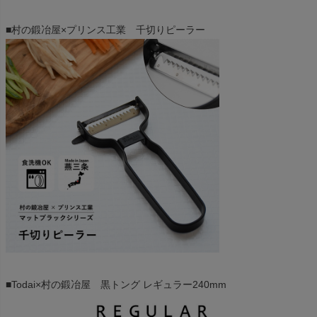
■村の鍛冶屋×プリンス工業 千切りピーラー
■Todai×村の鍛冶屋 黒トング レギュラー240mm