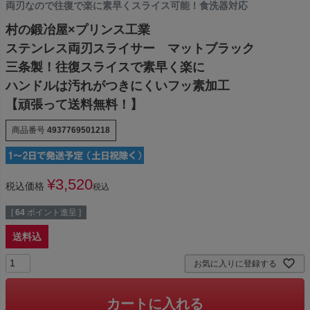
両刃なので往復で楽に素早くスライス可能！食洗器対応
村の鍛冶屋×プリンス工業
ステンレス両刃スライサー マットブラック
三条製！往復スライスで素早く楽に
ハンドルは汚れがつきにくいフッ素加工
【頑張って送料無料！】
商品番号
4937769501218
¥
3,520
税込価格
税込
[
64
ポイント進呈 ]
送料込
お気に入りに登録する
カートに入れる