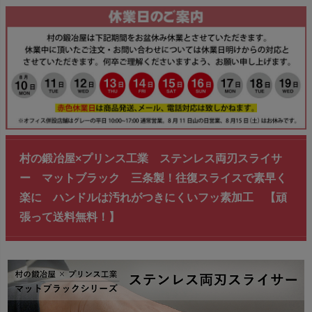
村の鍛冶屋×プリンス工業 ステンレス両刃スライサ
ー マットブラック 三条製！往復スライスで素早く
楽に ハンドルは汚れがつきにくいフッ素加工 【頑
張って送料無料！】