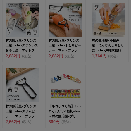
村の鍛冶屋×プリンス
村の鍛冶屋×プリンス
村の鍛冶屋×小柳産
工業 <br>ステンレス
工業 <br>千切りピー
業 にんじんしりしり
おろし金 マットブラ
ラー マットブラッ
器 <br>沖縄家庭料理
ック &...
2,882円
ク <...
2,882円
のにんじん...
1,760円
(税込)
(税込)
(税込)
村の鍛冶屋×プリンス
【ネコポス可能】 レト
工業 <br>スリムピー
ロかわいいZ缶切<br>
ラー マットブラッ
＜村の鍛冶屋×プリン
ク <...
2,662円
ス工業...
660円
(税込)
(税込)