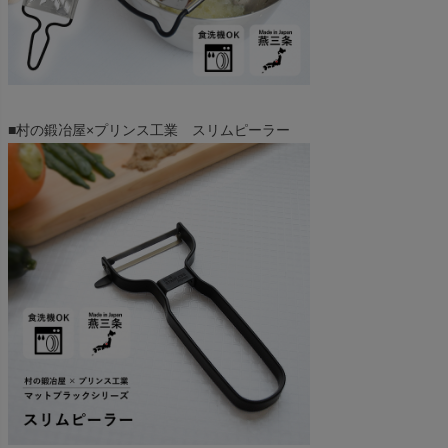
■村の鍛冶屋×プリンス工業 スリムピーラー