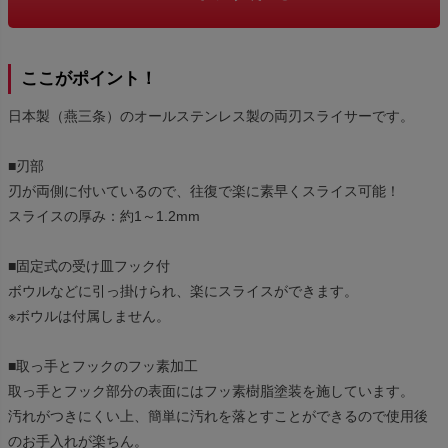
ここがポイント！
日本製（燕三条）のオールステンレス製の両刃スライサーです。
■刃部
刃が両側に付いているので、往復で楽に素早くスライス可能！
スライスの厚み：約1～1.2mm
■固定式の受け皿フック付
ボウルなどに引っ掛けられ、楽にスライスができます。
※ボウルは付属しません。
■取っ手とフックのフッ素加工
取っ手とフック部分の表面にはフッ素樹脂塗装を施しています。
汚れがつきにくい上、簡単に汚れを落とすことができるので使用後
のお手入れが楽ちん。