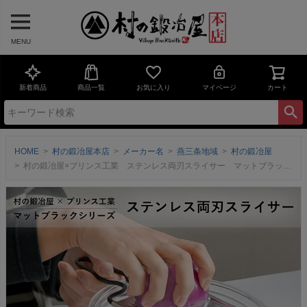
MENU
新着商品
商品一覧
お気に入り
マイページ
カート
HOME
村の鍛冶屋本店
メーカー名
燕三条地域
村の鍛冶屋
村の鍛冶屋×プリンス工業 ステンレス両刃スライサー マットブラック 三条製！往復スライスで素早く楽に ハンドルは汚れがつきにくいフッ素加工 【頑張って送料無料！】