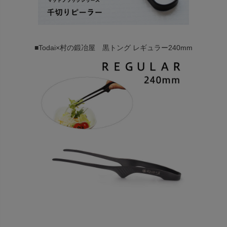
■Todai×村の鍛冶屋 黒トング レギュラー240mm