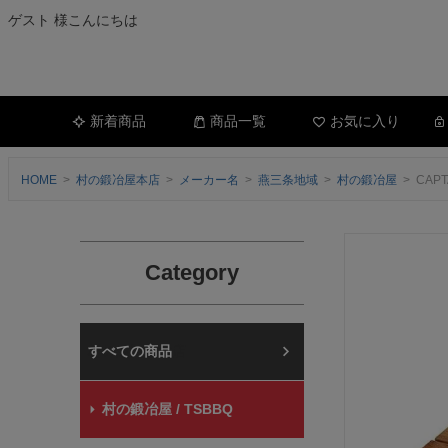
ゲスト 様こんにちは
新着商品
商品一覧
お気に入り
HOME
村の鍛冶屋本店
メーカー名
燕三条地域
村の鍛冶屋
CAP
Category
村の鍛冶屋本店
村の鍛冶屋 / TSBBQ