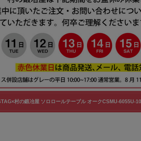
N STAG×村の鍛冶屋 ソロロールテーブル オークCSMU-6055U