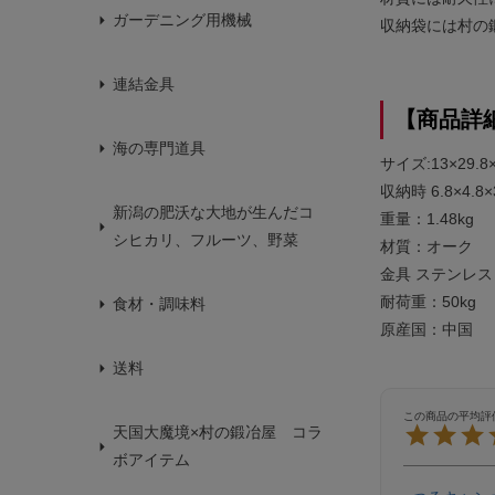
ガーデニング用機械
収納袋には村の鍛
連結金具
【商品詳
海の専門道具
サイズ:13×29.8×
収納時 6.8×4.8×
新潟の肥沃な大地が生んだコ
重量：1.48kg
シヒカリ、フルーツ、野菜
材質：オーク
金具 ステンレス
耐荷重：50kg
食材・調味料
原産国：中国
送料
天国大魔境×村の鍛冶屋 コラ
ボアイテム