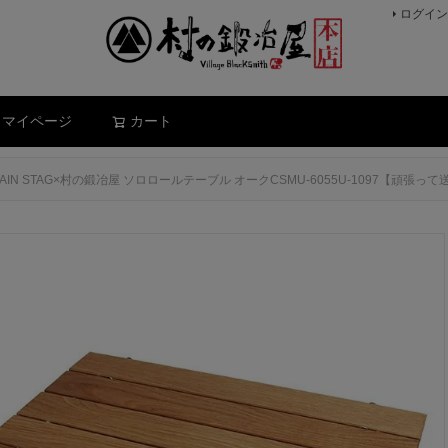
ログイン
検索
マイページ
カート
TAIN STAG×村の鍛冶屋 ソロロールテーブル オークCSMU-6055U-1097【頑張っ