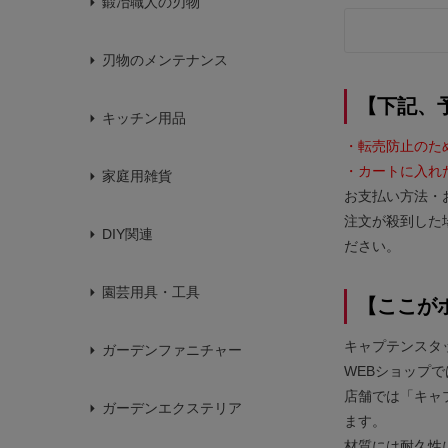
鍛冶職人の刃物
刃物のメンテナンス
【下記、
キッチン用品
・転売防止のた
・カートに入れ
家庭用雑貨
お支払い方法・
注文が殺到した
DIY関連
ださい。
園芸用具・工具
【ここが
キャプテンスタ
ガーデンファニチャー
WEBショップ
店舗では「キャ
ガーデンエクステリア
ます。
材質には耐久性