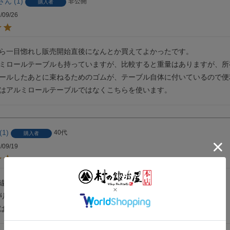
1
非公開
購入者
/09/26
ら一目惚れし販売開始直後になんとか買えてよかったです。

ミロールテーブルも持っていますが、比較すると重量はありますが、所
ールしたあとに束ねるためのゴムが、テーブル自体に付いているので便利
はアルミロールテーブルではなくこちらを使います。
1
40代
購入者
/09/19
違って重量感ありですね。

りがあり

ばイイ味わいが出てきそうです。