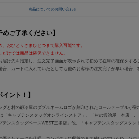
商品についてのお問い合わせ
予めご了承ください】
め、おひとりさまひとつまで購入可能です。
ただけでは商品は確保できません。
お届け先を指定し、注文完了画面が表示されて初めて在庫の確保をする
場合、カートに入れていたとしても他のお客様の注文完了が早い場合、
ポイント！】
ッグと村の鍛冶屋のダブルネームロゴが刻印されたロールテーブルが
では「キャプテンスタッグオンラインストア」、「村の鍛冶屋 本店」、
プテンスタッグベースWEST三条店」他、「キャプテンスタッグスタンド」
に優れたオークを仕様。コンパクトに収納できて使いやすいため、ソロ