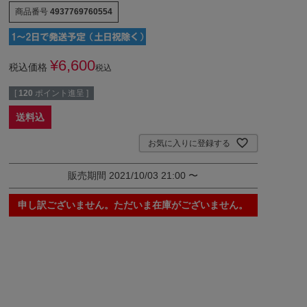
商品番号
4937769760554
¥
6,600
税込価格
税込
[
120
ポイント進呈 ]
送料込
お気に入りに登録する
販売期間
2021/10/03 21:00
〜
申し訳ございません。ただいま在庫がございません。