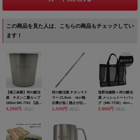
この商品を見た人は、こちらの商品もチェックしてい
ます！
【燕三条製】村の鍛冶
村の鍛冶屋 チタンマド
塩野谷縫製 × 村の鍛冶
屋 チタン二重カップ
ラー 21.9cm <br>熱
屋 メッシュトートバッ
160ml MK-7761 【頑張
伝導が低く熱さが伝
グ［MK-7738］<br>...
って送料...
4,290円
わ...
1,430円
2,860円
(税込)
(税込)
(税込)