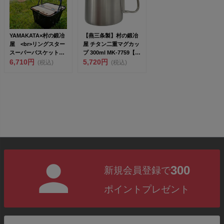
YAMAKATA×村の鍛冶
【燕三条製】村の鍛冶
屋 <br>リングスター
屋 チタン二重マグカッ
スーパーバスケット
プ 300ml MK-7759【頑
用...
6,710円
張って送...
5,720円
(税込)
(税込)
300
新規会員登録で
ポイントプレゼント