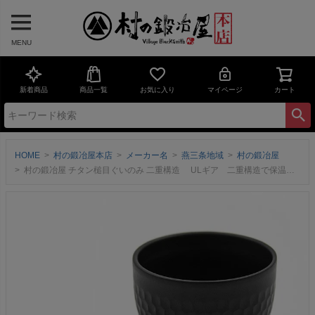
MENU
新着商品
商品一覧
お気に入り
マイページ
カート
HOME
村の鍛冶屋本店
メーカー名
燕三条地域
村の鍛冶屋
村の鍛冶屋 チタン槌目ぐいのみ 二重構造 ULギア 二重構造で保温・保冷性に優れたチタン製