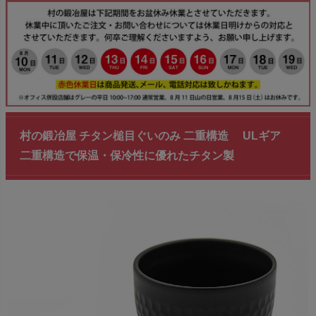
村の鍛冶屋 チタン槌目ぐいのみ 二重構造 ULギア
二重構造で保温・保冷性に優れたチタン製