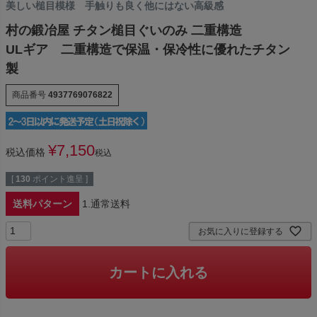
美しい槌目模様 手触りも良く他にはない高級感
村の鍛冶屋 チタン槌目ぐいのみ 二重構造
ULギア 二重構造で保温・保冷性に優れたチタン
製
商品番号
4937769076822
¥
7,150
税込価格
税込
[
130
ポイント進呈 ]
送料パターン
1.通常送料
お気に入りに登録する
カートに入れる