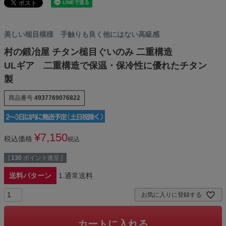
美しい槌目模様 手触りも良く他にはない高級感
村の鍛冶屋 チタン槌目ぐいのみ 二重構造
ULギア 二重構造で保温・保冷性に優れたチタン
製
商品番号
4937769076822
¥
7,150
税込価格
税込
[
130
ポイント進呈 ]
送料パターン
1.通常送料
お気に入りに登録する
カートに入れる