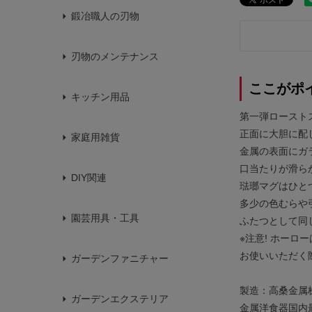
鍛冶職人の刃物
刃物のメンテナンス
ここがポ
キッチン用品
第一弾ロースト
正面に大胆に配
家庭用雑貨
金属の表面にガ
口当たりが滑ら
DIY関連
琺瑯マグはひと
多少の色むらや
園芸用具・工具
ふたつとして同
※注意! ホー
お使いいただく
ガーデンファニチャー
製造：高桑金属
ガーデンエクステリア
金属洋食器国内