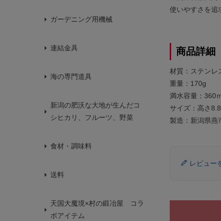
使いやすさを追
ガーデニング用機械
連結金具
商品詳細
材質：ステンレス
海の専門道具
重量：170g
満水容量：360
新潟の肥沃な大地が生んだコ
サイズ：高さ8.8c
シヒカリ、フルーツ、野菜
製造：新潟県燕
食材・調味料
レビュー
送料
天国大魔境×村の鍛冶屋 コラ
ボアイテム