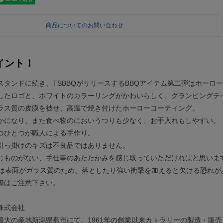
商品についてのお問い合わせ
イント！
スタンドに続き、TSBBQがリリースするBBQアイテム第二弾はホーロ
したロゴと、ホワイトのカラーリングがかわいらしく、グランピングテ
ラス質の皮膜を被せ、高温で焼き付けたホーローコーティング。
かになり、また食べ物のにおいうつりも少なく、お手入れもしやすい。
つひとつが職人による手作り。
引っ掛けのキズは不良品ではありません。
じものがない、手仕事のあたたかみを感じ取っていただければと思いま
ローは表面がガラス質のため、落としたり強い衝撃を加えると欠ける恐れが
際はご注意下さい。
株式会社
最大の産地新潟県燕市にて、1961年の創業以来カトラリーの製造・販