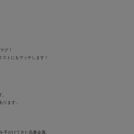
ーマグ！
イストにもマッチします！
す。
あります。
売を手がけてきた高桑金属。