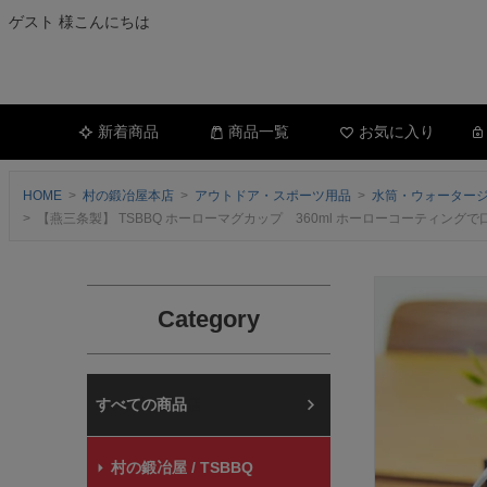
ゲスト 様こんにちは
新着商品
商品一覧
お気に入り
HOME
村の鍛冶屋本店
アウトドア・スポーツ用品
水筒・ウォーター
【燕三条製】 TSBBQ ホーローマグカップ 360ml ホーローコーティ
Category
村の鍛冶屋本店
村の鍛冶屋 / TSBBQ