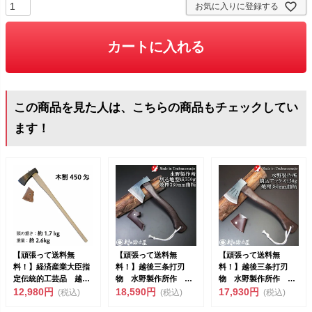
お気に入りに登録する
カートに入れる
この商品を見た人は、こちらの商品もチェックしてい
ます！
【頑張って送料無
【頑張って送料無
【頑張って送料無
料！】経済産業大臣指
料！】越後三条打刃
料！】越後三条打刃
定伝統的工芸品 越後
物 水野製作所作 焼
物 水野製作所作 焼
三条打刃物 伝統工芸
12,980円
曲柄割込地型鉞（まさ
18,590円
曲柄 割込アックス
17,930円
(税込)
(税込)
(税込)
士 水野...
かり）57...
450g 樫...