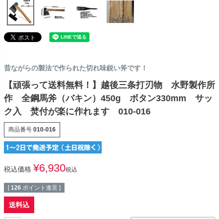
昔ながらの製法で作られた切れ味鋭い斧です！
【頑張って送料無料！】越後三条打刃物 水野製作所
作 全鋼馬斧（バキン）450g ボタン330mm サッ
ク入 焚付が楽に作れます 010-016
商品番号
010-016
¥
6,930
税込価格
税込
[
126
ポイント進呈 ]
送料込