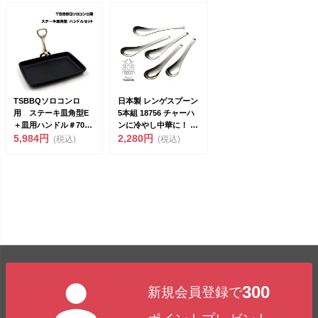
TSBBQソロコンロ
日本製 レンゲスプーン
用 ステーキ皿角型E
5本組 18756 チャーハ
＋皿用ハンドル＃707
ンに冷やし中華に！ 洋
セット【頑張って送料
5,984円
食器の本場、...
2,280円
(税込)
(税込)
無...
300
新規会員登録で