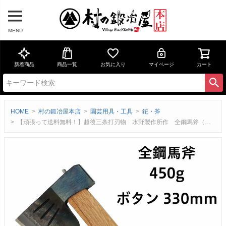
MENU
新着商品
商品一覧
お気に入り
マイページ
カート
HOME
村の鍛冶屋本店
園芸用具・工具
鉈・斧
【頑張って送料無料！】越後三条打刃物 水野製作所作 全鋼馬斧（バキン）450g ボタン330mm サック入 焚付が楽に作れます 010-016