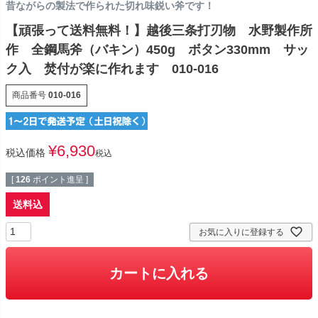
昔ながらの製法で作られた切れ味鋭い斧です！
【頑張って送料無料！】越後三条打刃物 水野製作所
作 全鋼馬斧（バキン）450g ボタン330mm サッ
ク入 焚付が楽に作れます 010-016
商品番号
010-016
¥
6,930
税込価格
税込
[
126
ポイント進呈 ]
送料込
お気に入りに登録する
カートに入れる