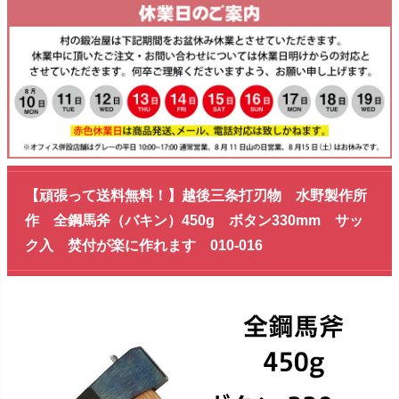
【頑張って送料無料！】越後三条打刃物 水野製作所
作 全鋼馬斧（バキン）450g ボタン330mm サッ
ク入 焚付が楽に作れます 010-016